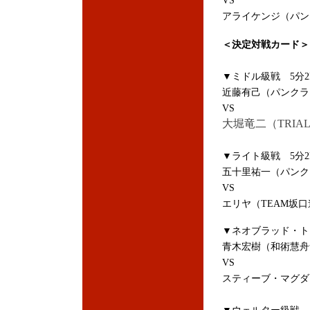
VS
アライケンジ（パンク
＜決定対戦カード＞
▼ミドル級戦 5分2
近藤有己（パンクラス
VS
大堀竜二（TRIA
▼ライト級戦 5分2
五十里祐一（パンクラ
VS
エリヤ（TEAM坂
▼ネオブラッド・ト
青木宏樹（和術慧舟
VS
スティーブ・マグダ