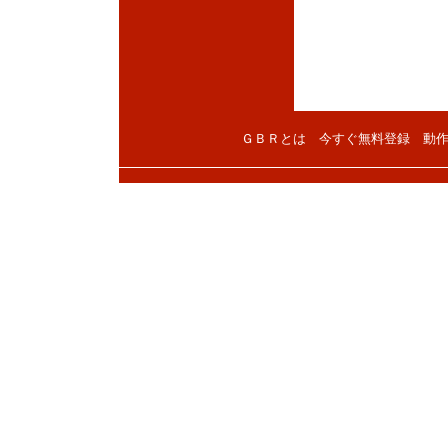
ＧＢＲとは
今すぐ無料登録
動