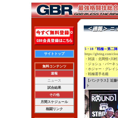
5・18「戦極～第二
サイトトップ
https://gbring.com/clo
・対談：北岡悟×川村
・ジョシュ・バーネ
無料コンテンツ
・ホジャー・グレイ
速報
・戦極選手名鑑
ニュース
【パンクラス】近藤
ト
試合結果
その他
月間スケジュール
格闘リンク