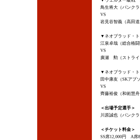
▼ウェルター級戦 5
鳥生将大（パンクラス
VS
岩見谷智義（高田道
▼ネオブラッド・ト
江泉卓哉（総合格闘
VS
廣瀬 勲（ストライ
▼ネオブラッド・ト
田中康友（SKアブ
VS
齊藤裕俊（和術慧舟
＜出場予定選手＞
川原誠也（パンクラス
＜チケット料金＞
SS席12,000円 A席8