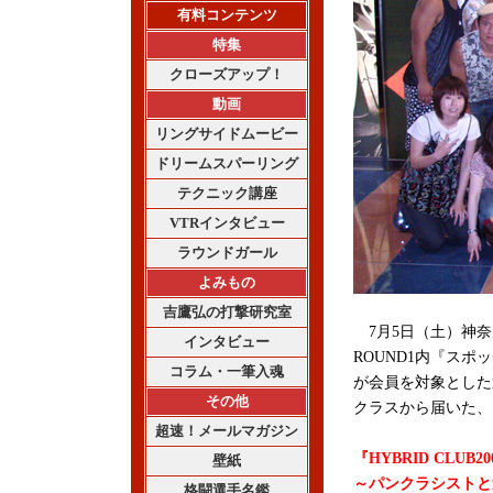
有料コンテンツ
特集
クローズアップ！
動画
リングサイドムービー
ドリームスパーリング
テクニック講座
VTRインタビュー
ラウンドガール
よみもの
吉鷹弘の打撃研究室
7月5日（土）神奈
インタビュー
ROUND1内『スポ
コラム・一筆入魂
が会員を対象とした
その他
クラスから届いた、
超速！メールマガジン
『HYBRID CLUB20
壁紙
～パンクラシストと
格闘選手名鑑