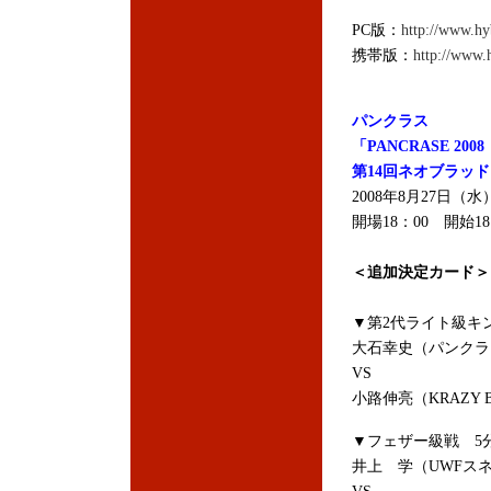
PC版：
http://www.hy
携帯版：
http://www.
パンクラス
「PANCRASE 2008
第14回ネオブラッ
2008年8月27日（
開場18：00 開始18
＜追加決定カード＞
▼第2代ライト級キ
大石幸史（パンクラス
VS
小路伸亮（KRAZY 
▼フェザー級戦 5分
井上 学（UWFス