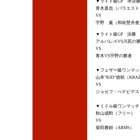
▼ライト級GP 準決
青木真也（パラエスト
VS
宇野 薫（和術慧舟會
▼ライト級GP 決勝
アルバレスVS川尻の
VS
青木VS宇野の勝者
▼フェザー級ワンマッ
山本“KID”徳郁（KRAZ
VS
ジョセフ・べナビデス
▼ミドル級ワンマッチ
秋山成勲（フリー）
VS
柴田勝頼（ARMS）