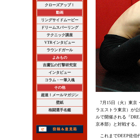
クローズアップ！
動画
リングサイドムービー
ドリームスパーリング
テクニック講座
VTRインタビュー
ラウンドガール
よみもの
吉鷹弘の打撃研究室
インタビュー
コラム・一筆入魂
その他
超速！メールマガジン
壁紙
7月15日（火）東京
ラエストラ東京）が公
格闘選手名鑑
ルで開催される『DRE
京本部）と対戦する。
これまでDEEP佐伯