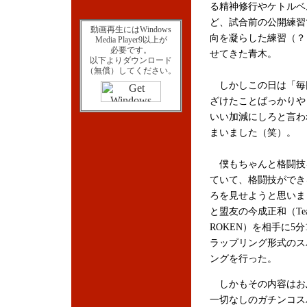
る精神修行やケトルベ
ど、試合前の公開練習
動画再生にはWindows
向を凝らした練習（？
Media Player9以上が
必要です。
せてきた青木。
以下よりダウンロード
（無償）してください。
しかしこの日は「毎
ざけたことばっかりや
いい加減にしろと言わ
まいました（笑）。
僕もちゃんと格闘技
ていて、格闘技ができ
ろを見せようと思いま
と盟友の今成正和（Tea
ROKEN）を相手に5分
ラップリング形式のス
ングを行った。
しかもその内容はお
一切なしのガチンコス