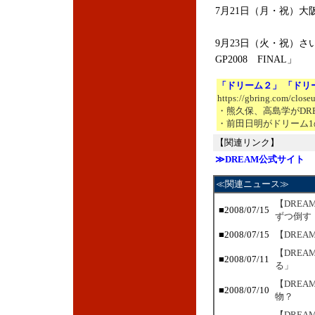
7月21日（月・祝）大阪城
9月23日（火・祝）さ
GP2008 FINAL」
「ドリーム２」 「ドリ
https://gbring.com/close
・熊久保、高島学がDR
・前田日明がドリーム1
【関連リンク】
≫DREAM公式サイト
≪関連ニュース≫
【DREA
■2008/07/15
ずつ倒す
■2008/07/15
【DRE
【DRE
■2008/07/11
る」
【DRE
■2008/07/10
物？
【DRE