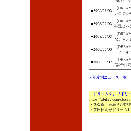
司の可能
【DRE
■2008/06/03
い自信が
【DREA
■2008/06/03
抽選会を開
【DRE
■2008/06/03
なチャン
【DREA
■2008/06/03
ニア・キ
【DRE
■2008/06/02
2試合決
≫年度別ニュース一覧
「ドリーム２」 「ドリ
https://gbring.com/close
・熊久保、高島学がDRE
・前田日明がドリーム1