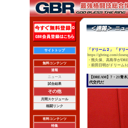
「ドリーム２」 「ドリ
サイトトップ
https://gbring.com/close
・熊久保、高島学がDRE
無料コンテンツ
・前田日明がドリーム1
速報
ニュース
【DREAM】7・21
代交代だ
試合結果
その他
月間スケジュール
格闘リンク
有料コンテンツ
特集