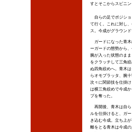
すとそこからスピニン
自らの足でポジショ
て行く。これに対し、
ス。今成がグラウンド
ガードになった青木
ーガードの態勢から、
腕が入った状態のまま
をクラッチして三角絞
ぬ四角絞めへ。青木は
らオモプラッタ、腕十
次々に関節技を仕掛け
は横三角絞めで今成か
プを奪った。
再開後、青木は自ら
ルを仕掛けると、ガー
き込む今成。立ち上が
離をとる青木は今成の