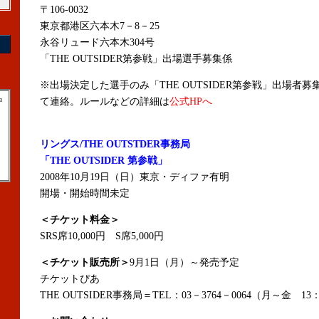
〒106-0032
東京都港区六本木7－8－25
永谷リュード六本木304号
「THE OUTSIDER第参戦」出場選手募集係
※出場決定した選手のみ「THE OUTSIDER第参戦」出場者
a
て連絡。ルールなどの詳細は
公式HPへ
リングス/THE OUTSTDER事務局
「THE OUTSIDER 第参戦」
2008年10月19日（日）東京・ディファ有明
開場・開始時間未定
＜チケット料金＞
SRS席10,000円 S席5,000円
＜チケット販売所＞
9月1日（月）～発売予定
チケットぴあ
THE OUTSIDER事務局＝TEL：03－3764－0064（月～金 13：