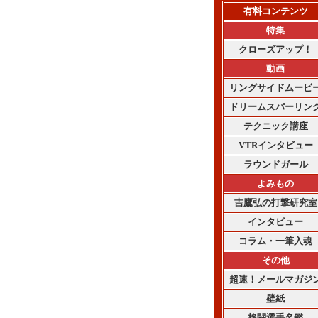
有料コンテンツ
特集
クローズアップ！
動画
リングサイドムービ
ドリームスパーリン
テクニック講座
VTRインタビュー
ラウンドガール
よみもの
吉鷹弘の打撃研究室
インタビュー
コラム・一筆入魂
その他
超速！メールマガジ
壁紙
格闘選手名鑑