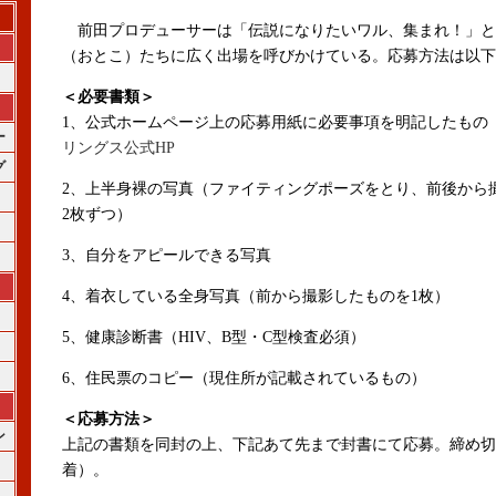
前田プロデューサーは「伝説になりたいワル、集まれ！」と
（おとこ）たちに広く出場を呼びかけている。応募方法は以下
＜必要書類＞
1、公式ホームページ上の応募用紙に必要事項を明記したもの
ー
リングス公式HP
グ
2、上半身裸の写真（ファイティングポーズをとり、前後から
2枚ずつ）
3、自分をアピールできる写真
4、着衣している全身写真（前から撮影したものを1枚）
5、健康診断書（HIV、B型・C型検査必須）
6、住民票のコピー（現住所が記載されているもの）
＜応募方法＞
ン
上記の書類を同封の上、下記あて先まで封書にて応募。締め切り
着）。