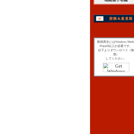
動画再生にはWindows Medi
Player9以上が必要です。
以下よりダウンロード（無
償）
してください。