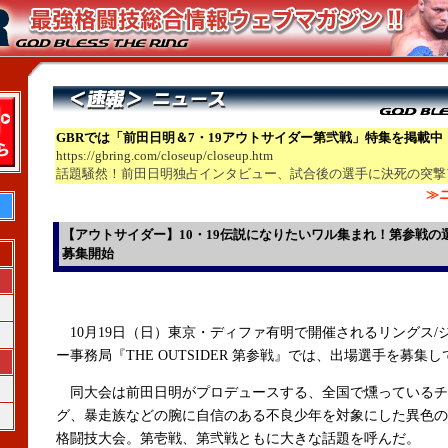
GBRでは「前田日明＆7・19アウトサイダー第弐戦」特集を掲載中
https://gbring.com/closeup/closeup.htm
話題騒然！前田日明独占インタビュー、試合後の選手に決死の突撃
≫
【アウトサイダー】10・19伝説になりたいワル集まれ！第参戦の
募集開始
10月19日（日）東京・ディファ有明で開催されるリングス/
ー事務局『THE OUTSIDER 第参戦』では、出場選手を募集
同大会は前田日明がプロデュースする、全国で燻っているチ
グ、暴走族などの腕に自信のある不良少年を対象にした異色の
格闘技大会。第壱戦、第弐戦ともに大きな話題を呼んだ。