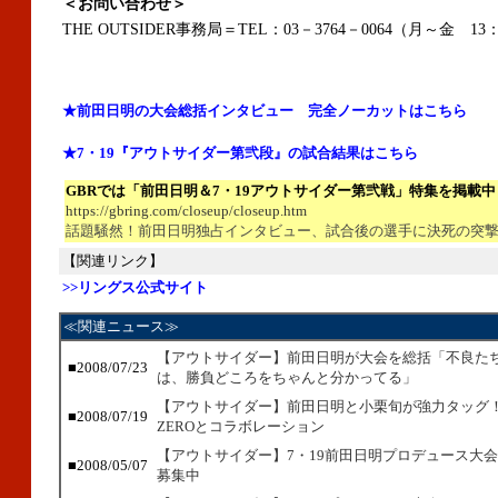
＜お問い合わせ＞
THE OUTSIDER事務局＝TEL：03－3764－0064（月～金 13：
★前田日明の大会総括インタビュー 完全ノーカットはこちら
★7・19『アウトサイダー第弐段』の試合結果はこちら
GBRでは「前田日明＆7・19アウトサイダー第弐戦」特集を掲載中
https://gbring.com/closeup/closeup.htm
話題騒然！前田日明独占インタビュー、試合後の選手に決死の突
【関連リンク】
>>リングス公式サイト
≪関連ニュース≫
【アウトサイダー】前田日明が大会を総括「不良た
■2008/07/23
は、勝負どころをちゃんと分かってる」
【アウトサイダー】前田日明と小栗旬が強力タッグ
■2008/07/19
ZEROとコラボレーション
【アウトサイダー】7・19前田日明プロデュース大
■2008/05/07
募集中