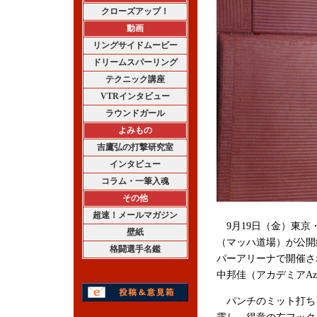
クローズアップ！
動画
リングサイドムービー
ドリームスパーリング
テクニック講座
VTRインタビュー
ラウンドガール
よみもの
吉鷹弘の打撃研究室
インタビュー
コラム・一筆入魂
その他
超速！メールマガジン
9月19日（金）東京
壁紙
（マッハ道場）が公開
格闘選手名鑑
パーアリーナで開催され
中邦佳（アカデミアA
パンチのミット打ち