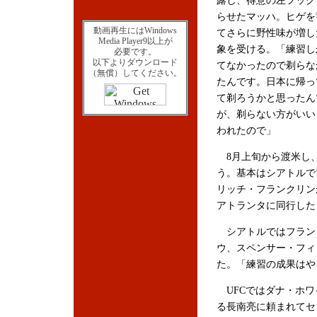
露し、得意の左フック
らせたマッハ。ヒゲを
動画再生にはWindows
てさらに野性味が増し
Media Player9以上が
象を受ける。「練習し
必要です。
以下よりダウンロード
てなかったので剃らな
（無償）してください。
たんです。日本に帰っ
て剃ろうかと思ったん
が、剃らない方がいい
われたので」
8月上旬から渡米し、
う。基本はシアトルで
リッチ・フランクリン
アトランタに同行した
シアトルではフラン
ウ、スペンサー・フィ
た。「練習の成果はや
UFCではダナ・ホワ
る長南亮に頼まれてセ