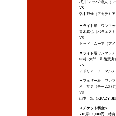
桜井“マッハ”速人（
VS
弘中邦佳（アカデミア
▼ライト級 ワンマッ
青木真也（パラエスト
VS
トッド・ムーア（アメ
▼ライト級ワンマッチ
中村K太郎（和術慧舟
VS
アドリアーノ・マルチン
▼フェザー級 ワンマ
所 英男（チームZST
VS
山本 篤（KRAZY BE
＜チケット料金＞
VIP席100,000円