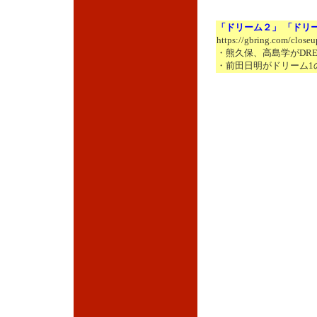
「ドリーム２」 「ドリ
https://gbring.com/close
・熊久保、高島学がDRE
・前田日明がドリーム1