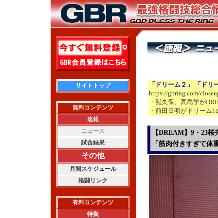
「ドリーム２」 「ドリ
サイトトップ
https://gbring.com/close
・熊久保、高島学がDRE
無料コンテンツ
・前田日明がドリーム1
速報
ニュース
【DREAM】9・23
試合結果
「筋肉付きすぎて体
その他
月間スケジュール
格闘リンク
有料コンテンツ
特集