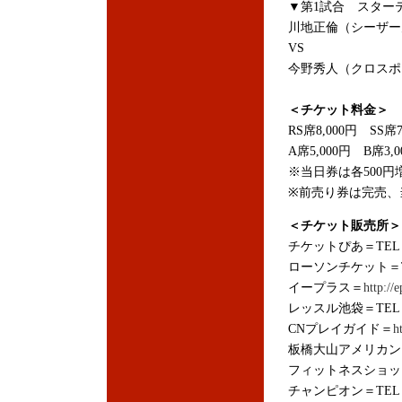
▼第1試合 スターテ
川地正倫（シーザー
VS
今野秀人（クロス
＜チケット料金＞
RS席8,000円 SS席7
A席5,000円 B席3,
※当日券は各500円
※前売り券は完売、当
＜チケット販売所＞
チケットぴあ＝TEL：05
ローソンチケット＝TEL
イープラス＝
http://e
レッスル池袋＝TEL：03
CNプレイガイド＝
h
板橋大山アメリカン＝TE
フィットネスショップ＝T
チャンピオン＝TEL：03