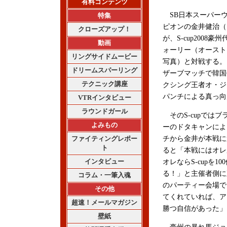
有料コンテンツ
SB日本スーパー
特集
ピオンの金井健治（
クローズアップ！
が、S-cup2008
動画
ォーリー（オーストラ
リングサイドムービー
写真）と対戦する。グ
ドリームスパーリング
ザーブマッチで韓国
テクニック講座
クシング王者オ・ジ
パンチによる真っ向
VTRインタビュー
ラウンドガール
そのS-cupでは
よみもの
ーのドタキャンによ
ファイティングレポー
チから金井が本戦に
ト
ると「本戦にはオ
インタビュー
オレならS-cupを1
る！」と主催者側に
コラム・一筆入魂
のパーティー会場で
その他
てくれていれば、ア
超速！メールマガジン
勝つ自信があった」
壁紙