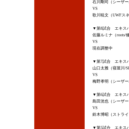
石川剛司（シーザー
VS
歌川暁文（UWFス
▼第8試合 エキス
佐藤ルミナ（roots
VS
現在調整中
▼第7試合 エキス
山口太雅（寝屋川/
VS
梅野孝明（シーザー
▼第6試合 エキス
島田洸也（シーザー
VS
鈴木博昭（ストライキ
▼第5試合 エキス