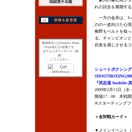
豪州の暴れ馬ジョ
格闘選手名鑑
れの試合を展開する
一方の金井は、S-c
のの一皮向けた心境
梅野もベルトを狙っ
る。チャンピオンと
動画再生にはWindows Media
自覚を感じさせるコ
Player9以上が必要です。
以下よりダウンロード（無
償）
してください。
シュートボクシング
SHOOTBOXING2
『武志道-bushido
2009年2月11日
開場17：00 本戦開
※スターティングファ
＜全対戦カード＞
▼メインイベント（