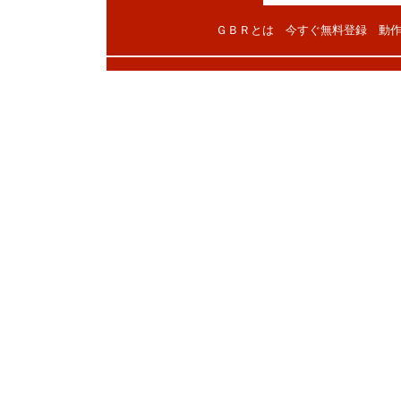
ＧＢＲとは
今すぐ無料登録
動