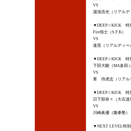
VS
湯浅浩光（リアルデ
▼DEEP☆KICK
Fire仭士（S.F.K）
VS
達晃（リアルディー
▼DEEP☆KICK
下田大馳（MA多田
VS
青 侍虎志（リアル
▼DEEP☆KICK 
日下部奈々（大石道
VS
川崎眞優（隆拳塾）
▼NEXT LEVEL