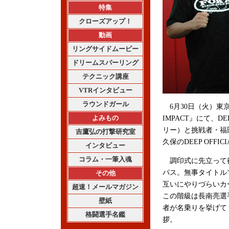
特集
クローズアップ！
動画
リングサイドムービー
ドリームスパーリング
テクニック講座
VTRインタビュー
ラウンドガール
6月30日（火）東京
よみもの
IMPACT』にて、
リー）と挑戦者・福田
吉鷹弘の打撃研究室
久保のDEEP OFFI
インタビュー
コラム・一筆入魂
調印式に先立って行
パス。無事タイトル
その他
互いにやりづらいカ
超速！メールマガジン
この階級は長南亮選
壁紙
者が名乗りを挙げて
格闘選手名鑑
拶。