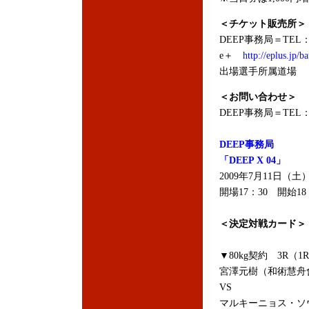
＜チケット販売所＞
DEEP事務局＝TEL：0
e＋
http://eplus.jp/ba
出場選手所属道場
＜お問い合わせ＞
DEEP事務局＝TEL：05
DEEP事務局
「DEEP X 04」
2009年7月11日（土
開場17：30 開始18
＜決定対戦カード＞
▼80kg契約 3R（1
宮澤元樹（和術慧舟
VS
マルキーニョス・ソ