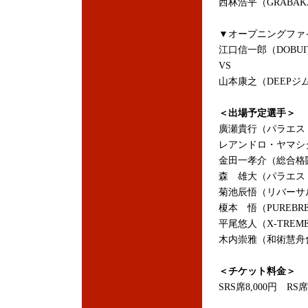
西林浩平（GRABA
▼オープニングファ
江口信一郎（DOBUI
VS
山本康之（DEEPジ
＜出場予定選手＞
廣瀬貴行（パラエス
レアンドロ・ヤマシタ
金田一孝介（総合格闘
森 雄大（パラエス
菊池辰悟（リバーサ
榎本 悟（PUREBRE
平尾悠人（X-TRE
木内崇雅（和術慧
＜チケット料金＞
SRS席8,000円 RS席