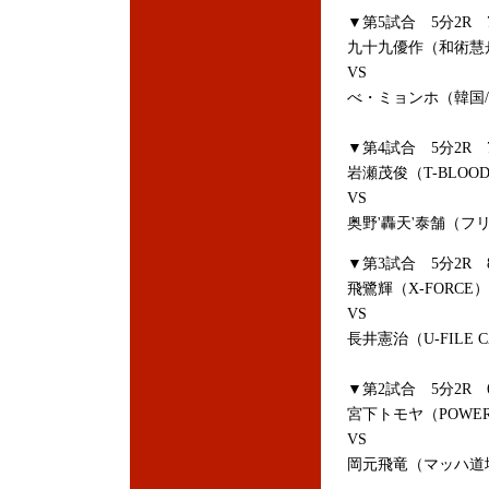
▼第5試合 5分2R 7
九十九優作（和術慧舟會
VS
べ・ミョンホ（韓国/C
▼第4試合 5分2R 7
岩瀬茂俊（T-BLOO
VS
奥野'轟天'泰舗（フ
▼第3試合 5分2R 8
飛鷺輝（X-FORCE）
VS
長井憲治（U-FILE 
▼第2試合 5分2R 
宮下トモヤ（POWER 
VS
岡元飛竜（マッハ道