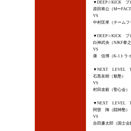
▼DEEP☆KICK 
原田将公（MーFACT
VS
中村匡孝（チームフ
▼DEEP☆KICK 
白神武央（NJKF拳
VS
康 信博（K-1トラ
▼NEXT LEVEL 
石黒友樹（魁塾）
VS
村田攻穀（聖心会）
▼NEXT LEVEL 
阿曽 陣（闘神塾）
VS
合田廉太郎（国士会