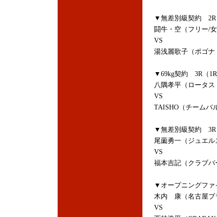
▼無差別級契約 2R（
闘牛・空（フリー/
VS
湯浅麗歌子（ポゴナ
▼69kg契約 3R（1
八隅孝平（ロータス
VS
TAISHO（チーム
▼無差別級契約 3R（
尾薗勇一（ジュエル
VS
福本吉記（クラブバ
▼オープニングファイ
木内 康（名古屋ブ
VS