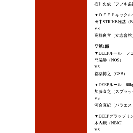
石川史俊（フブキ柔
▼ＤＥＥＰキックルー
田中STRIKE雄基（B
VS
高橋良宜（立志會館
▽第1部
▼DEEPルール フ
門脇勝（NOS）
VS
都築博之（GSB）
▼DEEPルール 60k
加藤直之（スプラッ
VS
河合直紀（パラエス
▼DEEPグラップリ
木内康（NBJC）
VS