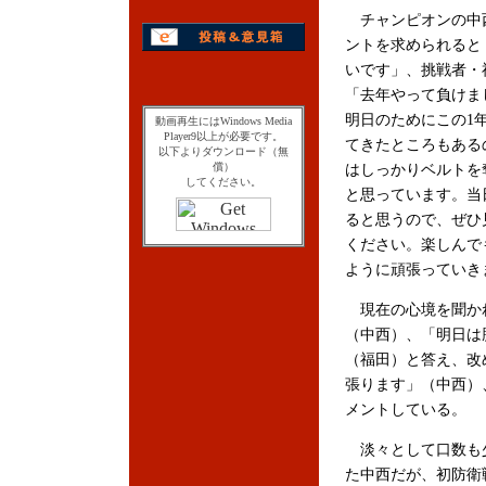
チャンピオンの中
ントを求められると
いです」、挑戦者・
「去年やって負けま
明日のためにこの1
動画再生にはWindows Media
Player9以上が必要です。
てきたところもある
以下よりダウンロード（無
償）
はしっかりベルトを
してください。
と思っています。当
ると思うので、ぜひ
ください。楽しんで
ように頑張っていき
現在の心境を聞かれ
（中西）、「明日は
（福田）と答え、改
張ります」（中西）
メントしている。
淡々として口数も
た中西だが、初防衛