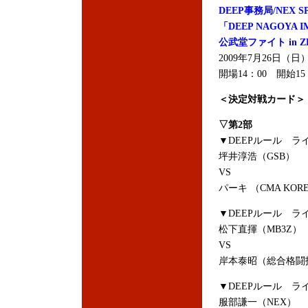
DEEP事務局/NEX S
「DEEP NAGOYA I
公武堂ファイト in Z
2009年7月26日（日）
開場14：00 開始15
＜決定対戦カード＞
▽第2部
▼DEEPルール ラ
坪井淳浩（GSB）
VS
パーキ （CMA KOR
▼DEEPルール ラ
松下直揮（MB3Z）
VS
岸本泰昭（総合格闘
▼DEEPルール ラ
服部謙一（NEX）