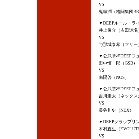
VS
鬼頭潤（格闘集団BR
▼DEEPルール ラ
井上俊介（吉田道場
VS
与那城泰希（フリー
▼公武堂杯DEEPフ
田中慎一郎（GSB）
VS
南陽啓（NOS）
▼公武堂杯DEEPフ
吉川圭太（ネックス
VS
長谷川史（NEX）
▼DEEPグラップリン
木村直生（EVOLUT
VS