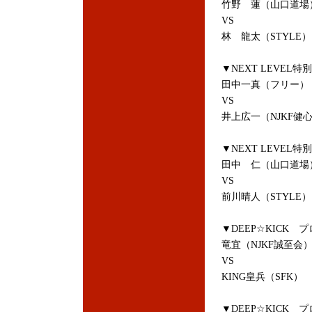
竹野 蓮（山口道場
VS
林 龍太（STYLE）
▼NEXT LEVEL
田中一真（フリー）
VS
井上広一（NJKF健
▼NEXT LEVEL
田中 仁（山口道場
VS
前川晴人（STYLE）
▼DEEP☆KICK 
竜宜（NJKF誠至会
VS
KING皇兵（SFK）
▼DEEP☆KICK 