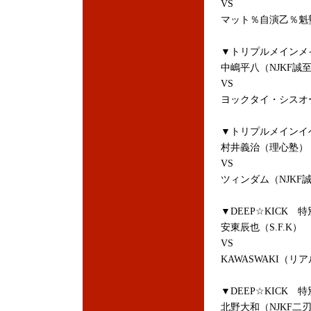
VS
マット％自演乙％魁
▼トリプルメインメ
中嶋平八（NJKF誠
VS
ヨックタイ・シスオ
▼トリプルメインイ
村井義治（理心塾）
VS
ツィンダム（NJKF
▼DEEP☆KICK
安東辰也（S.F.K）
VS
KAWASWAKI（リ
▼DEEP☆KICK
北野大和（NJKF二