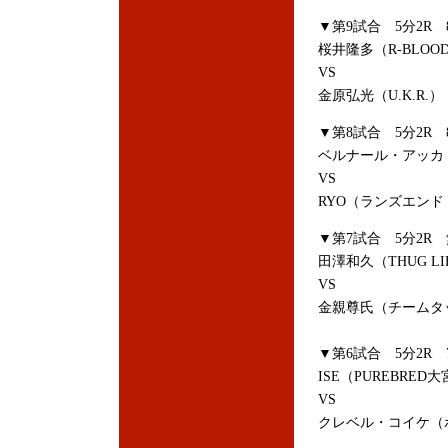
▼第9試合 5分2R 8
桜井隆多（R-BLOO
VS
金原弘光（U.K.R.）
▼第8試合 5分2R 
ベルナール・アッカ
VS
RYO（ランズエンド・
▼第7試合 5分2R
田澤和久（THUG L
VS
金親尊氏（チームタ
▼第6試合 5分2R 7
ISE（PUREBRED
VS
クレベル・コイケ（