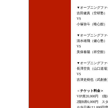
▼オープニングファ
吉田健真（空研塾）
VS
小塚弥斗（唯心館）
▼オープニングファ
清水雄飛（健心塾）
VS
美保春陽（祥空館）
▼オープニングファ
長澤空良（山口道場
VS
吉津史樹也（武創會
＜
チケット料金＞
VIP席20,000円 1階
2階B席6,000円 ス
※当日券は1,00