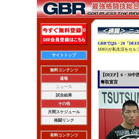
GBRでは6・28「DEE
MIKUが私生活をセ
サイトトップ
無料コンテンツ
【DEEP】6・3
速報
奪取宣言
ニュース
試合結果
その他
月間スケジュール
格闘リンク
有料コンテンツ