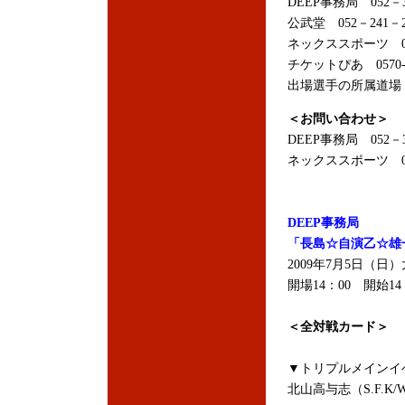
DEEP事務局 052－
公武堂 052－241－2
ネックススポーツ 056
チケットぴあ 0570-
出場選手の所属道場
＜お問い合わせ＞
DEEP事務局 052－3
ネックススポーツ 056
DEEP事務局
「長島☆自演乙☆雄一郎
2009年7月5日（日）
開場14：00 開始14
＜全対戦カード＞
▼トリプルメインイ
北山高与志（S.F.K