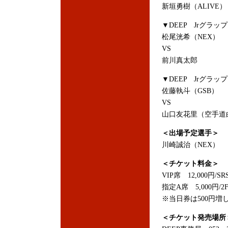
新垣勇樹（ALIVE）
▼DEEP Jrグラッ
松尾洸希（NEX）
VS
前川真太郎
▼DEEP Jrグラッ
佐藤執斗（GSB）
VS
山口友花里（空手道
＜出場予定選手＞
川崎誠治（NEX）
＜チケット料金＞
VIP席 12,000円/SR
指定A席 5,000円/2
※当日券は500円増
＜チケット発売場所