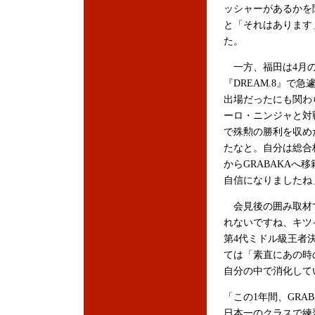
ッシャーがあるかを
と「それはあります
た。
一方、福田は4月
『DREAM.8』で急
出場だったにも関わ
ーロ・ニンジャと対
で殊勲の勝利を収め
たなと。自分は総合
からGRABAKA
自信になりましたね
会見後の囲み取材で
れないですね、キツ
第4代ミドル級王者
ては「素直にあの時
自分の中で消化して
「この1年間、GRAB
日本一のクラスで練