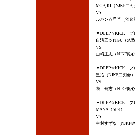
MO刃KI（NJKF二
VS
ルパン☆早草（治政
▼DEEP☆KICK 
自演乙＠PIGU（魁
VS
山崎正志（NJKF健
▼DEEP☆KICK 
皇冶（NJKF二刃会
VS
階 健志（NJKF健
▼DEEP☆KICK プ
MANA（SFK）
VS
中村すずな（NJKF