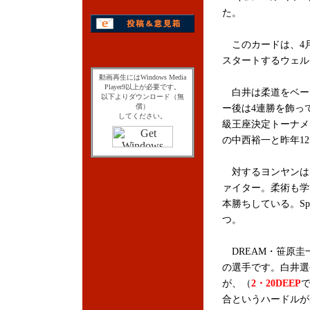
た。
このカードは、4月
スタートするウェル
動画再生にはWindows Media
Player9以上が必要です。
白井は柔道をベース
以下よりダウンロード（無
償）
ー後は4連勝を飾って
してください。
級王座決定トーナメ
の中西裕一と昨年1
対するヨンヤンはキ
ァイター。柔術も学
本勝ちしている。Spri
つ。
DREAM・笹原圭
の選手です。白井選
が、（
2・20DEEP
合というハードルが