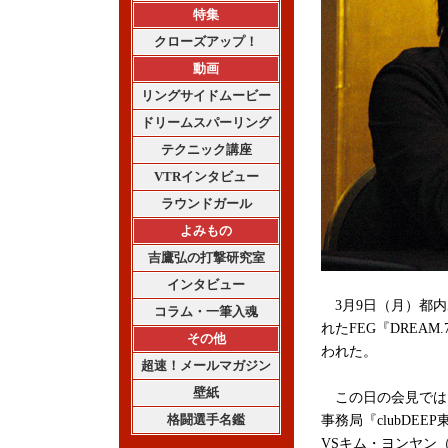
特集
クローズアップ！
動画
リングサイドムービー
ドリームスパーリング
テクニック講座
VTRインタビュー
ラウンドガール
よみもの
吉鷹弘の打撃研究室
インタビュー
3月9日（月）都内
コラム・一筆入魂
れたFEG『DREAM
その他
われた。
超速！メールマガジン
壁紙
この日の会見では、3
格闘選手名鑑
事務局『clubDE
VSキム・ヨンヤン（韓