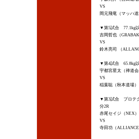
VS
岡元飛竜（マッハ
▼第5試合 77.1kg
吉岡哲也（GRABA
VS
鈴木亮司 （ALLA
▼第4試合 65.8kg
宇都宮星太（禅道会
VS
稲葉聡（秋本道場）
▼第3試合 プロテ
分2R
赤尾セイジ（NEX）
VS
寺田功（ALLIAN