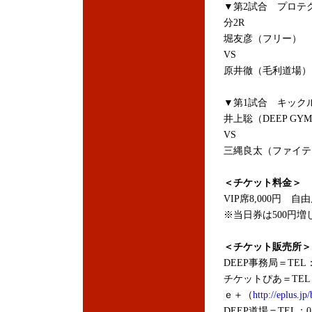
▼第2試合 プロテ
分2R
堀友彦（フリー）
VS
原井徹（毛利道場
▼第1試合 キックル
井上聡（DEEP GYM 
VS
三縄良太（ファイテ
＜チケット料金＞
VIP席8,000円 自由
※当日券は500円増
＜チケット販売所＞
DEEP事務局＝TEL：0
チケットぴあ＝TEL：05
ｅ＋（
http://eplus.jp/
DEEP道場＝TEL：03-