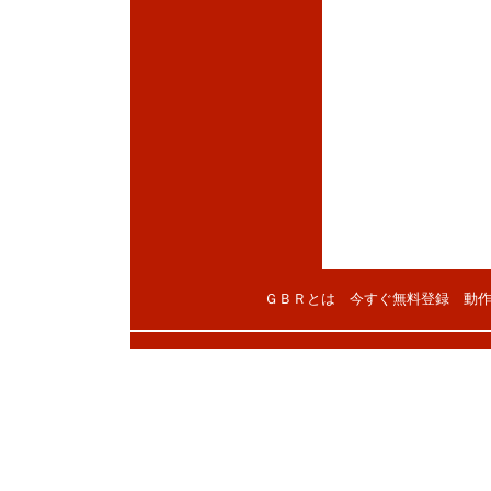
ＧＢＲとは
今すぐ無料登録
動