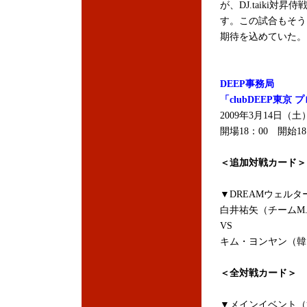
が、DJ.taiki
す。この試合もそう
期待を込めていた。
DEEP事務局
「clubDEEP東
2009年3月14日（
開場18：00 開始18
＜追加対戦カード＞
▼DREAMウェルタ
白井祐矢（チームM.
VS
キム・ヨンヤン（韓国/富
＜全対戦カード＞
▼メインイベント（