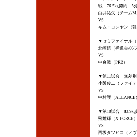
戦 76.5kg契約 5分
白井祐矢（チームM.
VS
キム・ヨンヤン（韓国/富
▼セミファイナル（第1
北崎鎮（禅道会/0
VS
中台戦（PRB）
▼第11試合 無差別
小阪俊二（ファイテ
VS
中村護（ALLANCE
▼第10試合 83.9
飛鷺輝（X-FORCE
VS
西坂タツヒコ（ノヴ