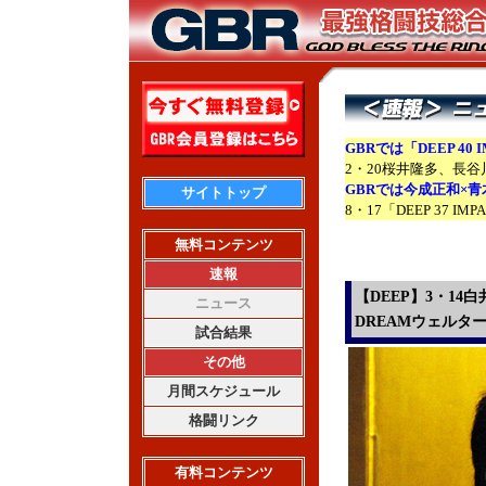
GBRでは「DEEP 40
2・20桜井隆多、長
GBRでは今成正和×
サイトトップ
8・17「DEEP 37
無料コンテンツ
速報
【DEEP】3・1
ニュース
DREAMウェルタ
試合結果
その他
月間スケジュール
格闘リンク
有料コンテンツ