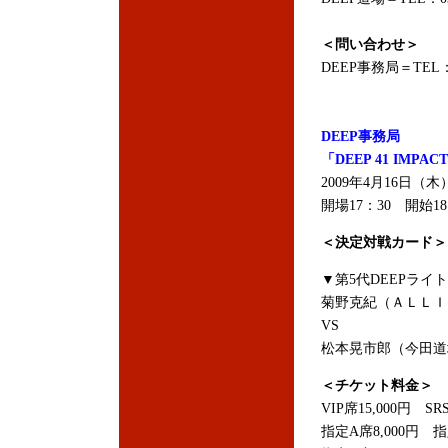
＜問い合わせ＞
DEEP事務局＝TEL：05
DEEP事務局
「DEEP 41 IMPAC
2009年4月16日
開場17：30 開始18
＜決定対戦カード＞
▼第5代DEEPライ
菊野克紀（ＡＬＬＩ
VS
松本晃市郎（今田道
＜チケット料金＞
VIP席15,000円 SR
指定A席8,000円 指