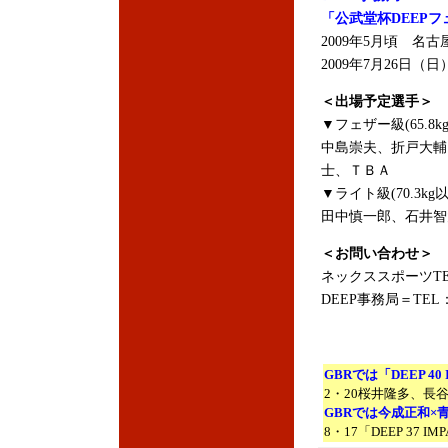
「公武堂杯DEEPフ
2009年5月頃 名古
2009年7月26日（日
＜出場予定選手＞
▼フェザー級(65.8k
中島崇夫、折戸大輔
士、ＴＢＡ
▼ライト級(70.3kg以
田中慎一郎、石井智
＜お問い合わせ＞
ネックススポーツTEL＆
DEEP事務局＝TEL：05
GBRでは「DEEP 4
2・20桜井隆多、長
GBRでは今成正和
8・17「DEEP 37