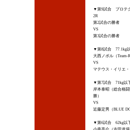
▼第9試合 プロテ
2R
第2試合の勝者
VS
第3試合の勝者
▼第8試合 77.1k
大西ノボル（Team-
VS
マテウス・イリエ・ネ
▼第7試合 71kg以
岸本泰昭（総合格闘
勝）
VS
近藤定男（BLUE D
▼第6試合 62kg以
小森亮介（吉田道場