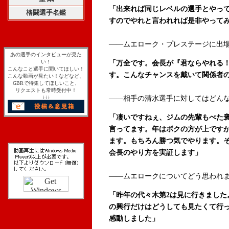
「出来れば同じレベルの選手とやっ
格闘選手名鑑
すのでやれと言われれば是非やって
――ムエローク・プレステージに出
あの選手のインタビューが見た
い！
「万全です。会長が『君ならやれる
こんなこと選手に聞いてほしい！
す。こんなチャンスを戴いて関係者
こんな動画が見たい！などなど、
GBRで特集してほしいこと、
リクエストも常時受付中！
↓↓↓
――相手の清水選手に対してはどん
「凄いですねぇ、ジムの先輩もべた
言ってます。年はボクの方が上です
ます。もちろん勝つ気でやります。
会長のやり方を実証します」
――ムエロークについてどう思われ
「昨年の代々木第2は見に行きました
の興行だけはどうしても見たくて行
感動しました」