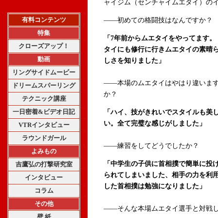
ャイジム（センチャイムエタイ）の
有料コンテンツ
――初めての格闘技はなんですか？
特集
「7年前からムエタイをやってます。
クローズアップ！
タイにも修行に行きムエタイの素晴
動画
しさを知りました」
リングサイドムービー
――本場のムエタイはやはり違いま
ドリームスパーリング
か？
テクニック講座
一日密着&ビデオ日記
「ハイ、技がきれいでスタイルも美
い。全て完璧な感じがしました」
VTRインタビュー
ラウンドガール
――練習をしてどうでしたか？
よみもの
「中学生の子供に首相撲で簡単に投
吉鷹弘の打撃研究室
られてしまいました、相手の力を利
インタビュー
した首相撲は勉強になりました」
コラム
その他
――そんな本場ムエタイ選手と対戦
壁 紙