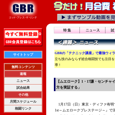
GBRの「テクニック講座」で最強ウィ
サイトトップ
立ち技のみならず総合格闘技でも注目を
導！
無料コンテンツ
速報
ニュース
【ムエローク】1・17謙・センチャ
方を実証する」
試合結果
その他
月間スケジュール
1月17日（日）東京・ディファ有明で行
格闘リンク
1st～ムエロークプレステージ～』