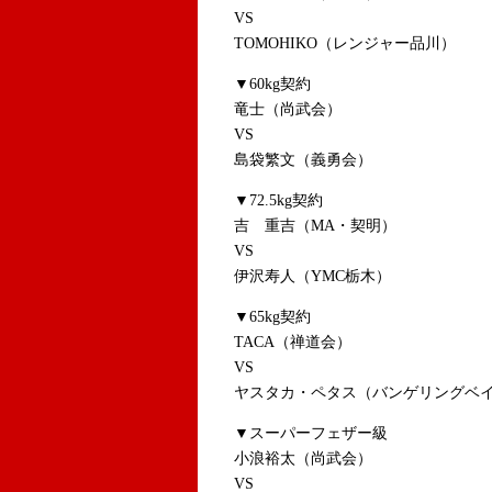
VS
TOMOHIKO（レンジャー品川）
▼60kg契約
竜士（尚武会）
VS
島袋繁文（義勇会）
▼72.5kg契約
吉 重吉（MA・契明）
VS
伊沢寿人（YMC栃木）
▼65kg契約
TACA（禅道会）
VS
ヤスタカ・ペタス（バンゲリングベ
▼スーパーフェザー級
小浪裕太（尚武会）
VS