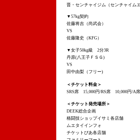
晋・センチャイジム（センチャイム
▼57kg契約
佐藤将吉（尚武会）
VS
佐藤隆史（KFG）
▼女子50kg級 2分3R
丹原(八王子ＦＳＧ)
VS
田中由梨（フリー)
＜チケット料金＞
SRS席 15,000円/RS席 10,000円/A
＜チケット発売場所＞
DEEK総合企画
格闘技ショップイサミ各店舗
ムエタイインフォ
チケットぴあ各店舗
ファミリーマート