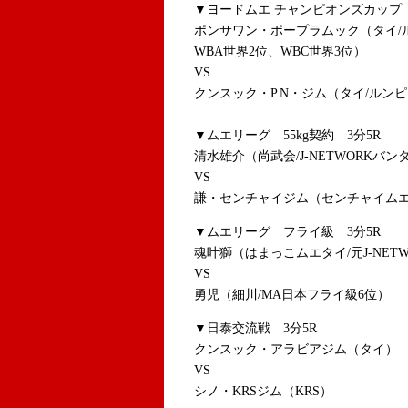
▼ヨードムエ チャンピオンズカップ 
ポンサワン・ポープラムック（タイ/
WBA世界2位、WBC世界3位）
VS
クンスック・P.N・ジム（タイ/ルン
▼ムエリーグ 55kg契約 3分5R
清水雄介（尚武会/J-NETWORKバン
VS
謙・センチャイジム（センチャイム
▼ムエリーグ フライ級 3分5R
魂叶獅（はまっこムエタイ/元J-NET
VS
勇児（細川/MA日本フライ級6位）
▼日泰交流戦 3分5R
クンスック・アラビアジム（タイ）
VS
シノ・KRSジム（KRS）