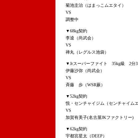
菊池圭治（はまっこムエタイ）
VS
調整中
▼68kg契約
李逵（尚武会）
VS
禅丸（レグルス池袋）
▼Jrスーパーファイト 35kg級 2分3
伊藤沙弥（尚武会）
VS
斉藤 歩（WSR蕨）
▼52kg契約
悦・センチャイジム（センチャイムエ
VS
加賀有美子(名古屋JKファクトリー)
▼62kg契約
宇都宮星太（DEEP）