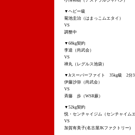
小澤和樹（アストラルジャパン）
▼ヘビー級
菊池圭治（はまっこムエタイ）
VS
調整中
▼68kg契約
李逵（尚武会）
VS
禅丸（レグルス池袋）
▼Jrスーパーファイト 35kg級 2分3
伊藤沙弥（尚武会）
VS
斉藤 歩（WSR蕨）
▼52kg契約
悦・センチャイジム（センチャイムエ
VS
加賀有美子(名古屋JKファクトリー)