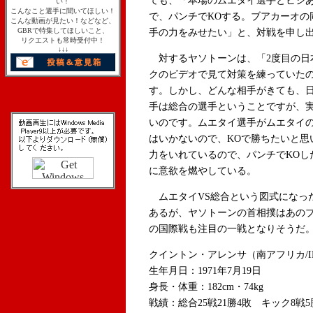
ても、「本場のムエタイ選手とヒジ
い！
こんなこと選手に聞いてほしい！
で、パンチでKOする。ブアカーオの
こんな動画が見たい！などなど、
GBRで特集してほしいこと、
手の力をみせたい」と、対戦を申し
リクエストも常時受付中！
↓↓↓
対するヤソトーンは、「2度目の日
クのビデオで見て対策を練っていた
す。しかし、どんな相手がきても、
手は総合の選手ということですが、
いのです。ムエタイ選手がムエタイ
はいかないので、KOで勝ちたいと思
力をいれているので、パンチでKOし
に意欲を燃やしている。
ムエタイVS総合という図式になっ
あるが、ヤソトーンの首相撲はあの
の国際戦も注目の一戦となりそうだ
クイントン・アレンサ（南アフリカ/IM
生年月日：1971年7月19日
身長・体重：182cm・74kg
戦績：総合25戦21勝4敗 キック8戦