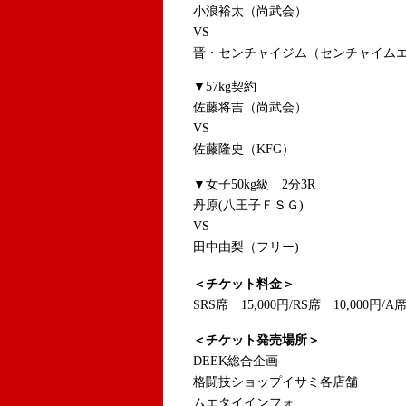
小浪裕太（尚武会）
VS
晋・センチャイジム（センチャイム
▼57kg契約
佐藤将吉（尚武会）
VS
佐藤隆史（KFG）
▼女子50kg級 2分3R
丹原(八王子ＦＳＧ)
VS
田中由梨（フリー)
＜チケット料金＞
SRS席 15,000円/RS席 10,000円/A
＜チケット発売場所＞
DEEK総合企画
格闘技ショップイサミ各店舗
ムエタイインフォ