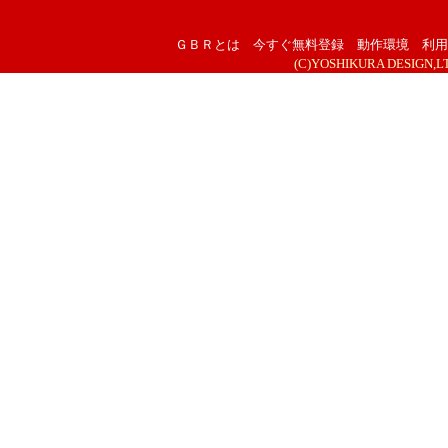
ＧＢＲとは
今すぐ無料登録
動作環境
利用
(C)YOSHIKURA DESIGN,LTD. 