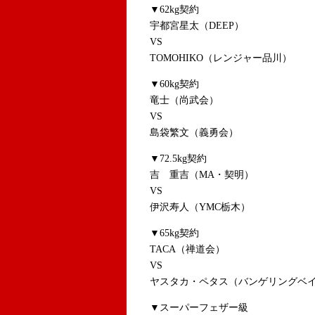
▼62kg契約
宇都宮星太（DEEP）
VS
TOMOHIKO（レンジャー品川）
▼60kg契約
竜士（尚武会）
VS
島袋繁文（義勇会）
▼72.5kg契約
吉 重吉（MA・契明）
VS
伊沢寿人（YMC栃木）
▼65kg契約
TACA（禅道会）
VS
ヤスタカ・ペタス（バンゲリングベ
▼スーパーフェザー級