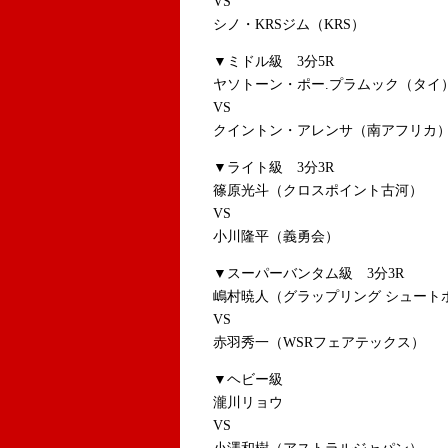
VS
シノ・KRSジム（KRS）
▼ミドル級 3
ヤソトーン・ポー.プラムック（タイ
VS
クイントン・アレンサ（南アフリカ
▼ライト級 3分3R
篠原光斗（クロスポイント古河）
VS
小川隆平（義勇会）
▼スーパーバンタム級 3分3R
嶋村暁人（グラップリング シュート
VS
赤羽秀一（WSRフェアテックス）
▼ヘビー級
瀧川リョウ
VS