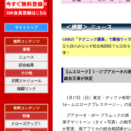
サイトトップ
GBRの「テクニック講座」で最強ウィ
無料コンテンツ
立ち技のみならず総合格闘技でも注目を
速報
導！
ニュース
試合結果
【ムエローク】1・17ブアカーオの
その他
総合王者が決定
月間スケジュール
格闘リンク
1月17日（日）東京・ディファ有明で開
1st～ムエロークプレステージ～』
有料コンテンツ
ブアカーオ・ポー.プラムックの弟
特集
弟子ヤソトーン（タイ＝写真）の相
クローズアップ！
が変更。南アフリカの総合格闘家が