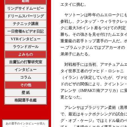
動画
エタイに挑む。
リングサイドムービー
ヤソトーンは昨年のムエロークに
ドリームスパーリング
参戦し、クンタップ・ウィラサクレ
テクニック講座
クに最大3ポイント差をつけての判定
一日密着&ビデオ日記
勝ち。その強さを見せ付けたムエタ
VTRインタビュー
重量級の若手トップ選手の一人だ。
ラウンドガール
ー.プラムックジムではブアカーオの
弟弟子にあたる。
よみもの
吉鷹弘の打撃研究室
対戦相手には当初、アマチュアム
インタビュー
タイ世界王者のヴァヒド・ロシャニ
コラム
（イラン）が決定していたが、ヴァ
ドのビザの関係により、クイントン
その他
アレンサ（IMPAKT/南アフリカ）に
壁 紙
更となった。
格闘選手名鑑
アレンサはブラジリアン柔術（黒帯
で、最近はキックボクシングの試合
グ・オブ・ケージ』ではミドル級の
あの選手のインタビューが見た