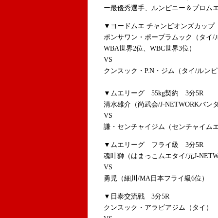
ー最優秀選手、ルンピニー＆プロム
▼ヨードムエ チャンピオンズカップ 
ポンサワン・ポープラムック（タイ/
WBA世界2位、WBC世界3位）
VS
クンスック・P.N・ジム（タイ/ルン
▼ムエリーグ 55kg契約 3分5R
清水雄介（尚武会/J-NETWORKバン
VS
謙・センチャイジム（センチャイム
▼ムエリーグ フライ級 3分5R
魂叶獅（はまっこムエタイ/元J-NET
VS
勇児（細川/MA日本フライ級6位）
▼日泰交流戦 3分5R
クンスック・アラビアジム（タイ）