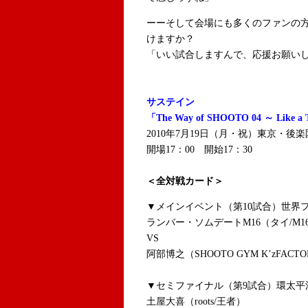
ーーそして会場にも多くのファンの
けますか？
「いい試合しますんで、応援お願い
サステイン
「The Way of SHOOTO 04 ～ Like a T
2010年7月19日（月・祝）東京・後
開場17：00 開始17：30
＜全対戦カード＞
▼メインイベント（第10試合）世界
ランバー・ソムデートM16（タイ/M
VS
阿部博之（SHOOTO GYM K’zFACT
▼セミファイナル（第9試合）環太平
土屋大喜（roots/王者）