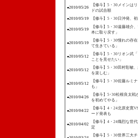
【修斗】5・30メインは
2010/05/26
■
ドの試合順
2010/05/19
【修斗】5・30日沖発、
■
【修斗】5・30遠藤雄介
2010/05/19
■
本に取り戻す」
【修斗】5・30憧れの存
2010/05/19
■
て生きている」
【修斗】5・30リオン武
2010/05/12
■
ことを見せたい」
【修斗】5・30田村彰敏
2010/05/12
■
を楽しむ」
【修斗】5・30佐藤ルミ
2010/05/12
■
も」
【修斗】5･30松根良太
2010/04/26
■
を初めてやる」
【修斗】4・24北原史寛V
2010/04/22
■
ード発表も
【修斗】4・24熾烈な世
2010/04/02
■
定
【修斗】5・30世界三大
2010/03/24
■