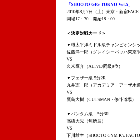
「SHOOTO GIG TOKYO Vol.5」
2010年8月7日（土）東京・新宿FACE
開場17：30 開始18：00
＜決定対戦カード＞
▼環太平洋ミドル級チャンピオンシッ
佐藤洋一郎（グレイシーバッハ東京/
VS
久米鷹介（ALIVE/同級9位）
▼フェザー級 5分2R
丸井憲一郎（アカデミア・アーザ水
VS
鷹島大樹（GUTSMAN・修斗道場）
▼バンタム級 5分3R
高橋大児（無所属）
VS
下川雄生（SHOOTO GYM K'z FACT