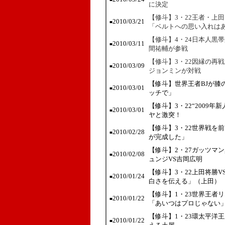
に決定
【修斗】3・22王者・上
2010/03/21
■
「ベルトへの思い入れは
【修斗】4・24日本人黒
2010/03/11
■
間祐輔が参戦
【修斗】3・22因縁の再
2010/03/09
■
ジョンミンが対戦
【修斗】世界王者BJが膝
2010/03/01
■
ッチで」
【修斗】3・22“2009
2010/03/01
■
ヤと激突！
【修斗】3・22世界戦を
2010/02/28
■
が完成した」
【修斗】2・27ガッツマ
2010/02/08
■
ュンジVS吉岡広明
【修斗】3・22上田将勝
2010/01/24
■
白さを伝える」（上田）
【修斗】1・23世界王者
2010/01/22
■
「あいつはプロじゃない
【修斗】1・23環太平洋
2010/01/22
■