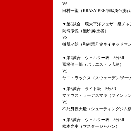
VS
田村一聖（KRAZY BEE/同級3位/挑
▼第8試合 環太平洋フェザー級チャ
岡嵜康悦（無所属/王者）
VS
徹肌ィ朗（和術慧舟會ネイキッドマン
▼第7試合 ウェルター級 5分3R
冨樫健一郎（パラエストラ広島）
VS
ヤニ・ラックス（スウェーデン/チー
▼第6試合 ライト級 5分3R
マテウス・ラーデスマキ（フィンラン
VS
不死身夜天慶（シューティングジム
▼第5試合 ウェルター級 5分3R
松本光史（マスタージャパン）