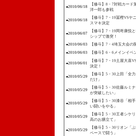
【修斗】8・7対戦カード
2010/06/18
■
洋一郎も参戦
【修斗】7・19冨樫VS
2010/06/18
■
スマキ決定
【修斗】7・19岡嵜康悦
2010/06/07
■
シップで激突！
2010/06/03
【修斗】7・4埼玉大会の
■
2010/06/03
【修斗】6・6メインイベ
■
【修斗】7・19土屋大喜
2010/06/01
■
決定！
【修斗】5・30上田「全
2010/05/29
■
だけ」
【修斗】5・30佐藤ルミ
2010/05/29
■
が突破したい」
【修斗】5・30漆谷「相
2010/05/29
■
い闘いをやる」
【修斗】5・30王者シケ
2010/05/29
■
高のお膳立て」
【修斗】5・30リオン「
2010/05/29
■
ペースで闘う」