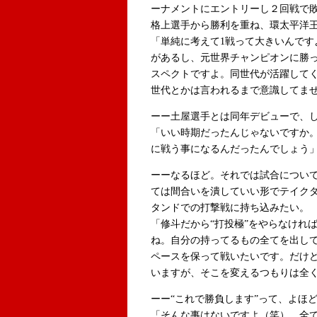
ーナメントにエントリーし２回戦で
格上選手から勝利を重ね、環太平洋
「単純に考えて1戦って大きいんです
があるし、元世界チャンピオンに勝
スペクトですよ。同世代が活躍して
世代とかは言われるまで意識してま
ーー土屋選手とは同年デビューで、
「いい時期だったんじゃないですか
に戦う事になるんだったんでしょう
ーーなるほど。それでは試合につい
ては間合いを潰していい形でテイク
タンドでの打撃戦に持ち込みたい。
「修斗だから“打投極”をやらなけれ
ね。自分の持ってるもの全てを出し
ペースを保って戦いたいです。だけ
いますが、そこを変えるつもりは全
ーー“これで勝負します”って、よほ
「そんな事はないですよ（笑）。全