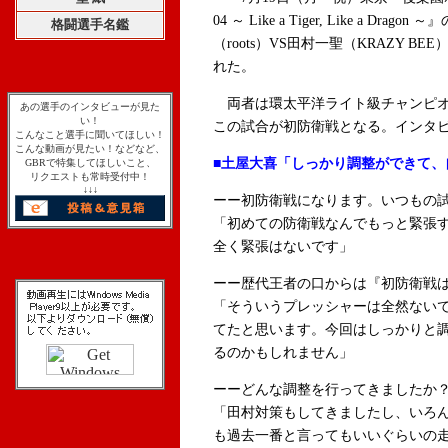
04 ～ Like a Tiger, Like a 
格闘選手名鑑
（roots）VS田村一聖（KRAZY 
れた。
両者は環太平洋ライト級チャンピオ
あの選手のインタビューが見た
い！
この試合が初防衛戦となる。インタ
こんなこと選手に聞いてほしい！
こんな動画が見たい！などなど、
■土屋大喜「しっかり調整ができて、
GBRで特集してほしいこと、
リクエストも常時受付中！
↓↓↓
ーー初防衛戦になります。いつもの
「初めての防衛戦なんでもっと緊張
全く緊張はないです」
ーー歴代王者の口からは『初防衛戦
「そういうプレッシャーは全然ない
てたと思います。今回はしっかりと
るのかもしれません」
ーーどんな調整を行ってきましたか
「田村対策もしてきましたし、いろ
も過去一番と言ってもいいぐらいの