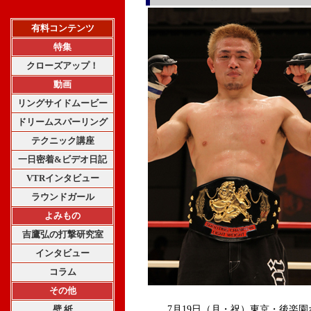
有料コンテンツ
特集
クローズアップ！
動画
リングサイドムービー
ドリームスパーリング
テクニック講座
一日密着&ビデオ日記
VTRインタビュー
ラウンドガール
よみもの
吉鷹弘の打撃研究室
インタビュー
コラム
その他
壁 紙
7月19日（月・祝）東京・後楽園ホールで