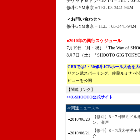
チケット＆トラベル T-1＝TEL：03-52
修斗GYM東京＝TEL:03-3441-9424
＜お問い合わせ＞
修斗GYM東京＝TEL：03-3441-9424
●2010年の興行スケジュール
7月19日（月・祝）「The Way of 
8月7日（土）「SHOOTO GIG TOKYO
GBRでは5・30修斗JCBホール大会を
リオン武スパーリング、佐藤ルミナ×小
ビューを公開
【関連リンク】
>>X-SHOOTO公式サイト
≪関連ニュース≫
【修斗】8・7日韓ミドル
2010/06/23
■
ン、瀬戸
【修斗】8・7環太平洋王
2010/06/21
■
介