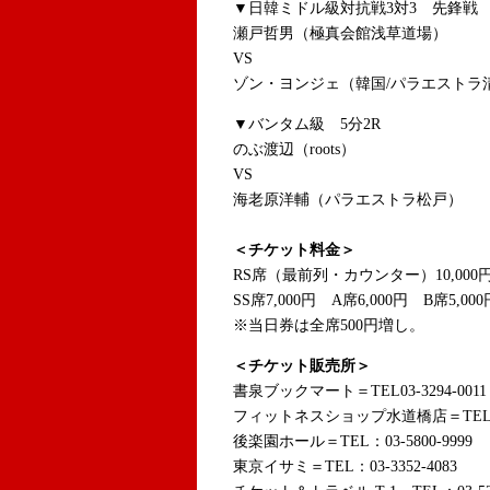
▼日韓ミドル級対抗戦3対3 先鋒戦 
瀬戸哲男（極真会館浅草道場）
VS
ゾン・ヨンジェ（韓国/パラエストラ
▼バンタム級 5分2R
のぶ渡辺（roots）
VS
海老原洋輔（パラエストラ松戸）
＜チケット料金＞
RS席（最前列・カウンター）10,000
SS席7,000円 A席6,000円 B席5,000
※当日券は全席500円増し。
＜チケット販売所＞
書泉ブックマート＝TEL03-3294-0011
フィットネスショップ水道橋店＝TEL：03-
後楽園ホール＝TEL：03-5800-9999
東京イサミ＝TEL：03-3352-4083