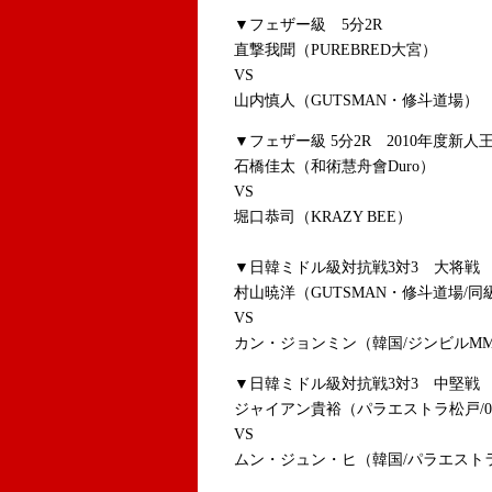
▼フェザー級 5分2R
直撃我聞（PUREBRED大宮）
VS
山内慎人（GUTSMAN・修斗道場）
▼フェザー級 5分2R 2010年度新
石橋佳太（和術慧舟會Duro）
VS
堀口恭司（KRAZY BEE）
▼日韓ミドル級対抗戦3対3 大将戦 
村山暁洋（GUTSMAN・修斗道場/同
VS
カン・ジョンミン（韓国/ジンビルMM
▼日韓ミドル級対抗戦3対3 中堅戦 
ジャイアン貴裕（パラエストラ松戸/
VS
ムン・ジュン・ヒ（韓国/パラエスト