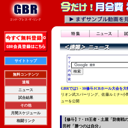
サ
サイトトップ
イ
ト
内
無料コンテンツ
検
索
速報
GBRでは5・30修斗JCBホール大会を
ニュース
リオン武スパーリング、佐藤ルミナ×小
試合結果
ューを公開
その他
月間スケジュール
【修斗】7・19王者・土屋「防衛戦
格闘リンク
田村「勝つのは自分」