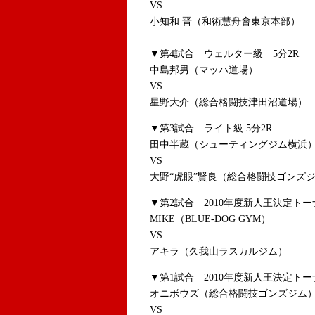
VS
小知和 晋（和術慧舟會東京本部）
▼第4試合 ウェルター級 5分2R
中島邦男（マッハ道場）
VS
星野大介（総合格闘技津田沼道場）
▼第3試合 ライト級 5分2R
田中半蔵（シューティングジム横浜
VS
大野“虎眼”賢良（総合格闘技ゴンズ
▼第2試合 2010年度新人王決定ト
MIKE（BLUE-DOG GYM）
VS
アキラ（久我山ラスカルジム）
▼第1試合 2010年度新人王決定トー
オニボウズ（総合格闘技ゴンズジム
VS