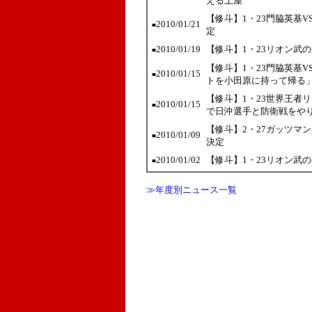
える土屋
【修斗】1・23門脇英基
2010/01/21
■
定
2010/01/19
【修斗】1・23リオン武
■
【修斗】1・23門脇英基
2010/01/15
■
トを小田原に持って帰る
【修斗】1・23世界王者
2010/01/15
■
で日沖選手と防衛戦をや
【修斗】2・27ガッツマ
2010/01/09
■
決定
2010/01/02
【修斗】1・23リオン武
■
≫年度別ニュース一覧