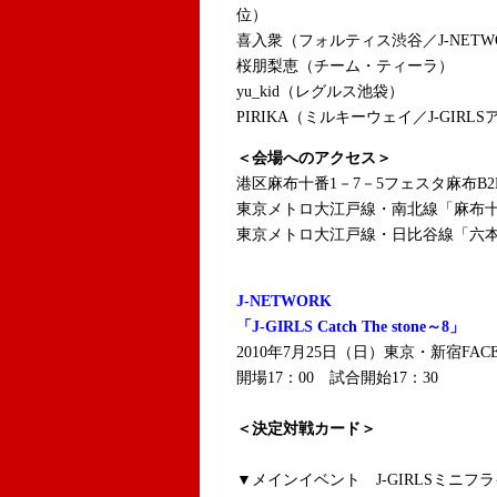
位）
喜入衆（フォルティス渋谷／J-NET
桜朋梨恵（チーム・ティーラ）
yu_kid（レグルス池袋）
PIRIKA（ミルキーウェイ／J-GIRL
＜会場へのアクセス＞
港区麻布十番1－7－5フェスタ麻布B2
東京メトロ大江戸線・南北線「麻布十
東京メトロ大江戸線・日比谷線「六本
J-NETWORK
「J-GIRLS Catch The stone～8」
2010年7月25日（日）東京・新宿FAC
開場17：00 試合開始17：30
＜決定対戦カード＞
▼メインイベント J-GIRLSミニフ