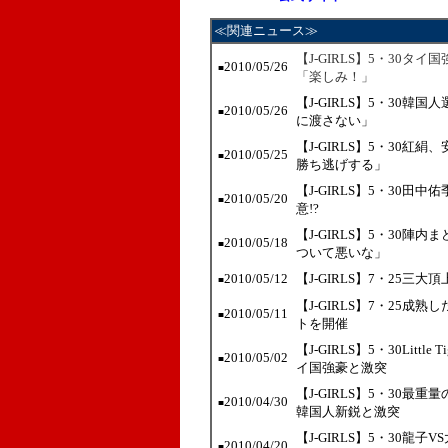
≪関連ニュース≫
【J-GIRLS】5・30タイ国
2010/05/26
■
「楽しみ！」
【J-GIRLS】5・30
2010/05/26
■
に渡さない」
【J-GIRLS】5・30
2010/05/25
■
勝ち逃げする」
【J-GIRLS】5・30
2010/05/20
■
意!?
【J-GIRLS】5・30
2010/05/18
■
ついて悪いな」
2010/05/12
【J-GIRLS】7・25
■
【J-GIRLS】7・25成
2010/05/11
■
トを開催
【J-GIRLS】5・30Lit
2010/05/02
■
イ国強豪と激突
【J-GIRLS】5・30
2010/04/30
■
韓国人新鋭と激突
【J-GIRLS】5・30龍
2010/04/20
■