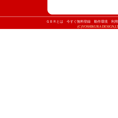
ＧＢＲとは
今すぐ無料登録
動作環境
利用
(C)YOSHIKURA DESIGN,LTD. 