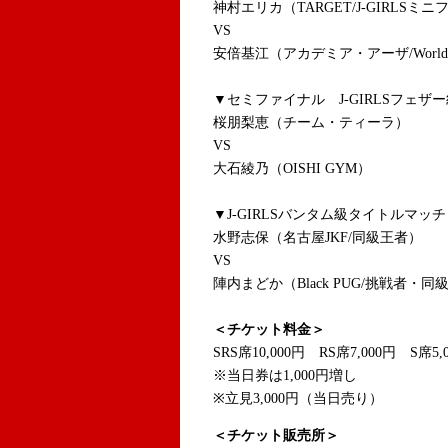
神村エリカ（TARGET/J-GIRL
VS
安倍基江（アカデミア・アーザ/World Que
▼セミファイナル
J-GIRLS
フェザー
桜朋梨恵（チーム・ティーラ）
VS
大石綾乃（OISHI GYM）
▼
J-GIRLS
バンタム級タイトルマッチ 
水野志保（名古屋JKF/同級王者）
VS
陣内まどか（Black PUG/挑戦者・同
＜チケット料金＞
SRS席10,000円 RS席7,000円 S席5,
※当日券は1,000円増し
※立見3,000円（当日売り）
＜チケット販売所＞