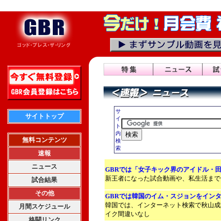
サ
サイトトップ
イ
ト
内
無料コンテンツ
検
索
速報
ニュース
GBRでは「女子キック界のアイドル・
新王者になった試合動画や、私生活まで
試合結果
その他
GBRでは韓国のイム・スジョンをイン
韓国では、インターネット検索で秋山成
月間スケジュール
イク間違いなし
格闘リンク