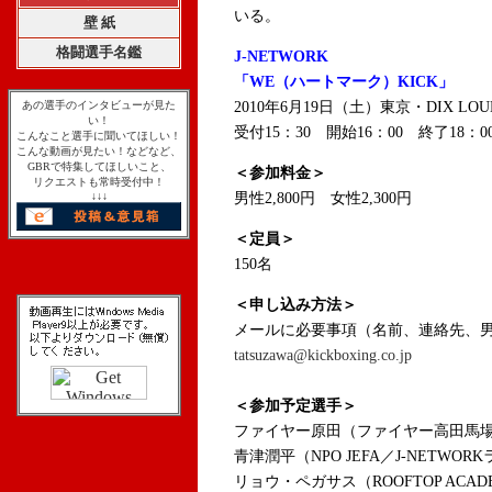
いる。
壁 紙
格闘選手名鑑
J-NETWORK
「WE（ハートマーク）KICK」
あの選手のインタビューが見た
2010年6月19日（土）東京・DIX LOU
い！
受付15：30 開始16：00 終了18：0
こんなこと選手に聞いてほしい！
こんな動画が見たい！などなど、
GBRで特集してほしいこと、
＜参加料金＞
リクエストも常時受付中！
↓↓↓
男性2,800円 女性2,300円
＜定員＞
150名
＜申し込み方法＞
メールに必要事項（名前、連絡先、
tatsuzawa@kickboxing.co.jp
＜参加予定選手＞
ファイヤー原田（ファイヤー高田馬場／
青津潤平（NPO JEFA／J-NETWOR
リョウ・ペガサス（ROOFTOP ACAD