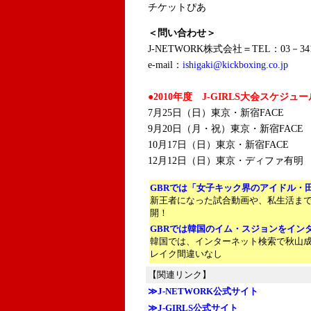
チケットぴあ
＜問い合わせ＞
J-NETWORK株式会社＝TEL：03－341
e-mail：
ishigaki@kickboxing.co.jp
●2010年度 J-GIRLS大会スケジュー
7月25日（日）東京・新宿FACE
9月20日（月・祝）東京・新宿FACE
10月17日（日）東京・新宿FACE
12月12日（日）東京・ディファ有明
GBRでは「女子キック界のアイドル・
新王者になった試合動画や、私生活ま
開！
GBRでは韓国のイム・スジョンをイン
韓国では、インターネット検索で秋山
レイク間違いなし
【関連リンク】
≫J-NETWORK公式サイト
≫J-GIRLS公式サイト