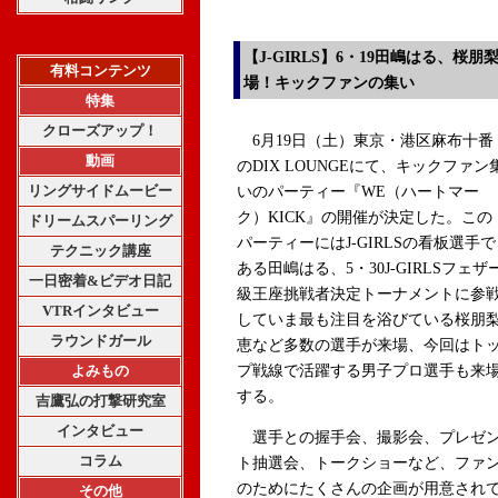
【J-GIRLS】6・19田嶋はる、桜
有料コンテンツ
場！キックファンの集い
特集
クローズアップ！
6月19日（土）東京・港区麻布十番
動画
のDIX LOUNGEにて、キックファン
リングサイドムービー
いのパーティー『WE（ハートマー
ク）KICK』の開催が決定した。この
ドリームスパーリング
パーティーにはJ-GIRLSの看板選手で
テクニック講座
ある田嶋はる、5・30J-GIRLSフェザ
一日密着&ビデオ日記
級王座挑戦者決定トーナメントに参
VTRインタビュー
していま最も注目を浴びている桜朋
ラウンドガール
恵など多数の選手が来場、今回はト
よみもの
プ戦線で活躍する男子プロ選手も来
する。
吉鷹弘の打撃研究室
インタビュー
選手との握手会、撮影会、プレゼ
コラム
ト抽選会、トークショーなど、ファ
のためにたくさんの企画が用意され
その他