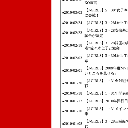
■
KO宣言
【J-GIRLS】5・30
2010/03/03
■
に参戦！
2010/02/24
【J-GIRLS】3・28Lit
■
【J-GIRLS】3・28安
2010/02/23
■
試合が決定
【J-GIRLS】3・28
2010/02/18
■
者”佐々木仁子と激突
【J-GIRLS】5・30Lit
2010/02/03
■
幕
【J-GIRLS】2009年
2010/02/01
■
いところを見せる」
【J-GIRLS】1・31全
2010/01/20
■
戦
2010/01/18
【J-GIRLS】1・31年
■
2010/01/12
【J-GIRLS】2010
■
【J-GIRLS】1・31メ
2010/01/10
■
季
【J-GIRLS】3・28
2010/01/08
■
む