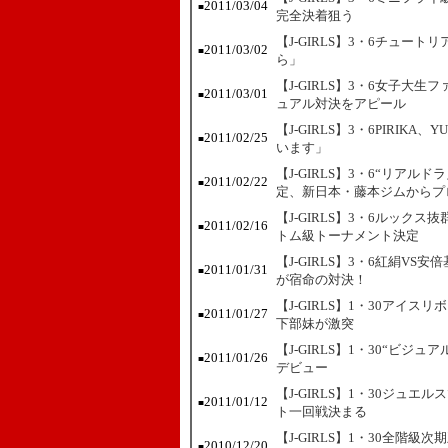
2011/03/04
■
完全決着狙う
【J-GIRLS】3・6チュー
2011/03/02
■
ら」
【J-GIRLS】3・6女子大生
2011/03/01
■
ュアル対決をアピール
【J-GIRLS】3・6PIRI
2011/02/25
■
います」
【J-GIRLS】3・6“リアル
2011/02/22
■
定、新日本・藤本ジムからプ
【J-GIRLS】3・6ルック
2011/02/16
■
トム級トーナメント決定
【J-GIRLS】3・6紅絹V
2011/01/31
■
が宿命の対決！
【J-GIRLS】1・30アイ
2011/01/27
■
下部妹が激突
【J-GIRLS】1・30“ビ
2011/01/26
■
デビュー
【J-GIRLS】1・30ジュ
2011/01/12
■
ト一回戦決まる
【J-GIRLS】1・30全階
2010/12/20
■