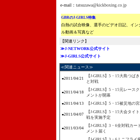
e-mail：
tatsuzawa@kickboxing.co.jp
GBRのJ-GIRLS特集
白熱の試合映像、選手のビデオ日記、イン
ル動画＆写真など
【関連リンク】
≫J-NETWORK公式サイト
≫J-GIRLS公式サイト
≪関連ニュース≫
【J-GIRLS】5・15大島つば
2011/04/21
■
と対戦
【J-GIRLS】5・15元レ
2011/04/18
■
メントが開幕
2011/04/13
【J-GIRLS】5・15被災地
■
【J-GIRLS】5・15大会
2011/04/07
■
戦を実施予定
【J-GIRLS】3・6全対戦
2011/03/04
■
メント届く
【J-GIRLS】3・6ミニフ