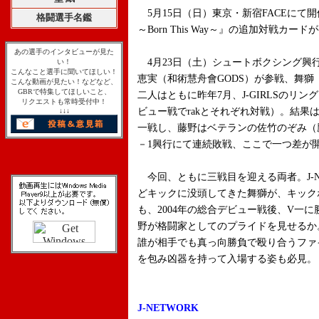
5月15日（日）東京・新宿FACEにて開催される
格闘選手名鑑
～Born This Way～』の追加対戦カー
あの選手のインタビューが見た
4月23日（土）シュートボクシング興
い！
こんなこと選手に聞いてほしい！
恵実（和術慧舟會GODS）が参戦、舞獅
こんな動画が見たい！などなど、
GBRで特集してほしいこと、
二人はともに昨年7月、J-GIRLSのリ
リクエストも常時受付中！
ビュー戦でrakとそれぞれ対戦）。結果
↓↓↓
一戦し、藤野はベテランの佐竹のぞみ（
－1興行にて連続敗戦、ここで一つ差が
今回、ともに三戦目を迎える両者。J-N
どキックに没頭してきた舞獅が、キック
も、2004年の総合デビュー戦後、V一
野が格闘家としてのプライドを見せるか
誰が相手でも真っ向勝負で殴り合うファ
を包み凶器を持って入場する姿も必見。
J-NETWORK