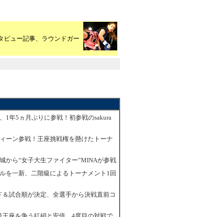
タビュー記事、ラウンドガー
き、1年5ヵ月ぶりに参戦！初参戦のsakura
ースクィーン参戦！王座挑戦権を懸けたトーナ
の宮城から“女子大生ファイター”MINAが参戦
タイトルを一新、二階級によるトーナメント1回
カード＆試合順が決定、全選手から決戦直前コ
ライ級王座を争う紅絹と安倍、4度目の対戦で