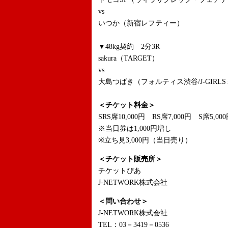
vs
いつか（新宿レフティー）
▼48kg契約 2分3R
sakura（TARGET）
vs
大島つばき（フォルティス渋谷/J-GIRL
＜チケット料金＞
SRS席10,000円 RS席7,000円 S席5,00
※当日券は1,000円増し
※立ち見3,000円（当日売り）
＜チケット販売所＞
チケットぴあ
J-NETWORK株式会社
＜問い合わせ＞
J-NETWORK株式会社
TEL：03－3419－0536