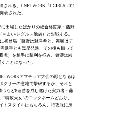
、J-NETWORK『J-GIRLS 2011
ドが発表された。
行に出場したばかりの総合格闘家・藤野
（＝まい/レグルス池袋）と対戦する。
ングに初登場（藤野は魅津希と、舞獅はデ
は両選手とも黒星発進、その後も揃って
鷹虎）を相手に勝利を掴み、舞獅はM
開くことになった。
ETWORKアマチュア大会の顔となるほ
ボクサーの意地で撃破するか。それと
に勝つなど8連勝を成し遂げた実力者・藤
。“特攻天女”のニックネームどおり、
イトスタイルはもちろん、特攻服に身