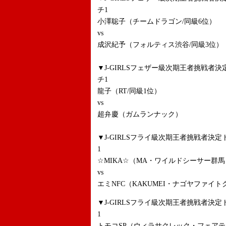
チ1
小澤聡子（チームドラゴン/同級6位）
vs
成沢紀予（フォルティス渋谷/同級3位）
▼J-GIRLSフェザー級次期王者挑戦
チ1
龍子（RT/同級1位）
vs
超弁慶（ガムランナック）
▼J-GIRLSフライ級次期王者挑戦者
1
☆MIKA☆（MA・ワイルドシーサー群馬
vs
エミNFC（KAKUMEI・ナゴヤファイト
▼J-GIRLSフライ級次期王者挑戦者
1
トモコSP（ウィラサクレック・フェア