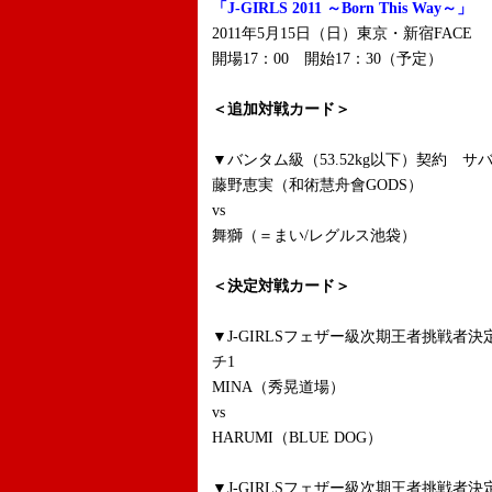
「J-GIRLS 2011 ～Born This Way～」
2011年5月15日（日）東京・新宿FACE
開場17：00 開始17：30（予定）
＜追加対戦カード＞
▼バンタム級（53.52kg以下）契約 サ
藤野恵実（和術慧舟會GODS）
vs
舞獅（＝まい/レグルス池袋）
＜決定対戦カード＞
▼J-GIRLSフェザー級次期王者挑戦
チ1
MINA（秀晃道場）
vs
HARUMI（BLUE DOG）
▼J-GIRLSフェザー級次期王者挑戦