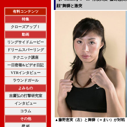
顔”舞獅と激突
有料コンテンツ
特集
クローズアップ！
動画
リングサイドムービー
ドリームスパーリング
テクニック講座
一日密着&ビデオ日記
VTRインタビュー
ラウンドガール
よみもの
吉鷹弘の打撃研究室
インタビュー
コラム
その他
▲藤野恵実（左）と舞獅（＝まい）が対戦
壁 紙