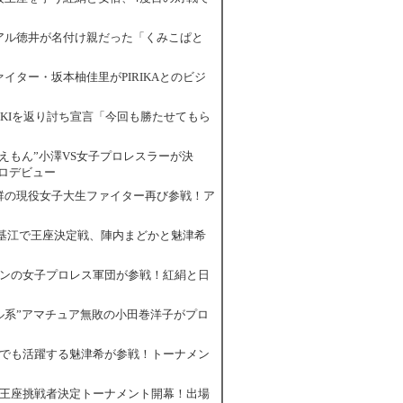
トリアル徳井が名付け親だった「くみこぱと
ファイター・坂本柚佳里がPIRIKAとのビジ
KA、YUKIを返り討ち宣言「今回も勝たせてもら
ドラえもん”小澤VS女子プロレスラーが決
ロデビュー
ス抜群の現役女子大生ファイター再び参戦！ア
S安倍基江で王座決定戦、陣内まどかと魅津希
スリボンの女子プロレス軍団が参戦！紅絹と日
ジュアル系”アマチュア無敗の小田巻洋子がプロ
エルスでも活躍する魅津希が参戦！トーナメン
級次期王座挑戦者決定トーナメント開幕！出場