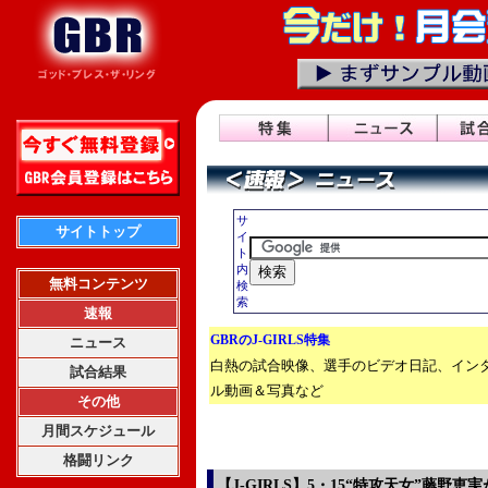
サ
サイトトップ
イ
ト
内
無料コンテンツ
検
索
速報
GBRのJ-GIRLS特集
ニュース
白熱の試合映像、選手のビデオ日記、イン
試合結果
ル動画＆写真など
その他
月間スケジュール
格闘リンク
【J-GIRLS】5・15“特攻天女”藤野