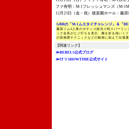
ファ有明：M-1フレッシュマンズ（M-1
12月23日（金・祝）後楽園ホール：藤
GBRの「M-1ムエタイチャレンジ」＆「RE
藤原ジム4人衆のガチンコ総当り戦スパーリン
ック会長がヒジ打ちを直伝、腕を折る強いミド
の首相撲テクニックなどの動画に加えて出場選
【関連リンク】
≫REBELS公式ブログ
≫IT'S SHOWTIME公式サイト