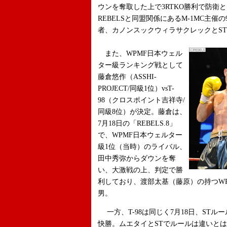
ウンを奪取した上で3RTKO勝利で防衛
REBELSと同盟関係にあるM-1MC主催
者、カノンスックウィラサクレックとS
また、WPMF日本ウェル
ター級ランキング戦として
藤倉悠作（ASSHI-
PROJECT/同級1位）vsT-
98（クロスポイント吉祥寺/
同級8位）が決定。藤倉は、
7月18日の「REBELS.8」
で、WPMF日本ウェルター
級1位（当時）のライバル、
田中秀弥からダウンを奪
い、大激戦の上、判定で勝
利しており、渡部太基（藤原）の持つW
男。
一方、T-98は同じく7月18日、STル
快勝。ムエタイとSTでルールは違いと