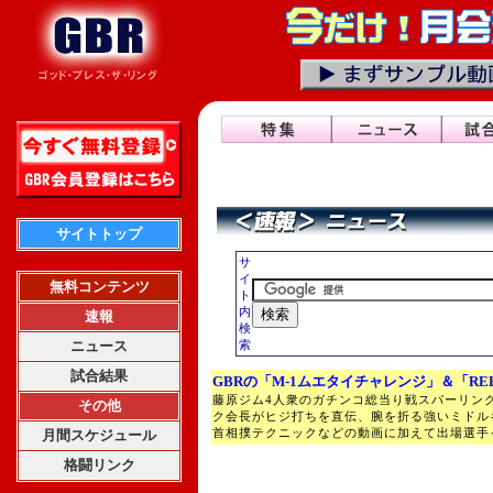
サイトトップ
サ
イ
無料コンテンツ
ト
内
速報
検
ニュース
索
試合結果
GBRの「M-1ムエタイチャレンジ」＆「RE
藤原ジム4人衆のガチンコ総当り戦スパーリン
その他
ク会長がヒジ打ちを直伝、腕を折る強いミドル
首相撲テクニックなどの動画に加えて出場選手
月間スケジュール
格闘リンク