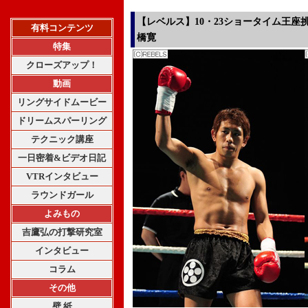
【レベルス】10・23ショータイム王座
有料コンテンツ
橋寛
特集
クローズアップ！
動画
リングサイドムービー
ドリームスパーリング
テクニック講座
一日密着&ビデオ日記
VTRインタビュー
ラウンドガール
よみもの
吉鷹弘の打撃研究室
インタビュー
コラム
その他
壁 紙