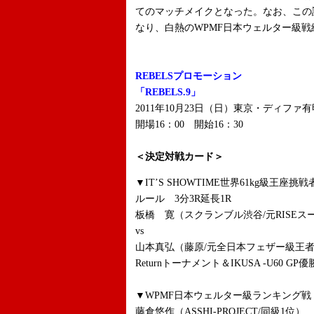
てのマッチメイクとなった。なお、この
なり、白熱のWPMF日本ウェルター級
REBELSプロモーション
「REBELS.9」
2011年10月23日（日）東京・ディファ有
開場16：00 開始16：30
＜決定対戦カード＞
▼IT’S SHOWTIME世界61kg級王座挑戦
ルール 3分3R延長1R
板橋 寛（スクランブル渋谷/元RISE
vs
山本真弘（藤原/元全日本フェザー級王者、K
Returnトーナメント＆IKUSA -U60 GP
▼WPMF日本ウェルター級ランキング戦 
藤倉悠作（ASSHI-PROJECT/同級1位）