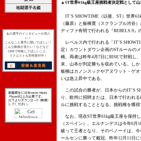
▲ST世界61kg級王座挑戦者決定戦として
格闘選手名鑑
IT’S SHOWTIME（以後、ST）世
（藤原）と板橋寛（スクランブル渋谷）が
ディファ有明で行われる『REBELS.9
あの選手のインタビューが見た
い！
レベルス内で行われる「IT’S SHOWTIM
こんなこと選手に聞いてほしい！
こんな動画が見たい！などなど、
定）カウントダウン企画のSTルールの
GBRで特集してほしいこと、
リクエストも常時受付中！
橋。両者は昨年4月7日にRISEで対戦
↓↓↓
末、山本が判定勝ちを収めている。しか
板橋はカノンスックやアヌワット・ゲオ
いは急上昇中である。
この試合の勝者が、日本からのIT’S SH
り、欧州に招聘または、日本で行われるIT
ルに挑戦することとなる。挑戦権を獲得
なお、現在ST世界61kg級王座を保持
（スペイン）。エルナンデスは今年6月
破って王者となり、そのベノーイは、今
ールセンに勝って戴冠。昨年12月11日