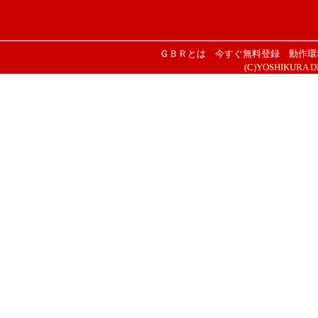
ＧＢＲとは
今すぐ無料登録
動作環
(C)YOSHIKURA DESI