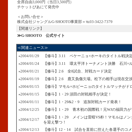
全席自由3,000円（当日3,500円）
チケットぴあにて発売中
＜お問い合せ＞
株式会社ジャングルG-SHOOTO事業部＝℡03-3422-7379
【関連リンク】
≫G-SHOOTO 公式サイト
≪関連ニュース≫
2004/01/29
【修斗】3.11 ペケーニョ×ホーキのタイトル戦決
■
2004/01/24
【修斗】3.11 環太平洋トーナメント決勝 石川×
■
2004/01/21
【修斗】2.6 全8試合、対戦カード決定
■
2004/01/19
【修斗】2.6 鹿又負傷欠場。松下の相手は現在交
■
2004/01/15
【修斗】マモル×ホビーニョのタイトルマッチがド
■
2004/01/15
【修斗】1・29 須田の対戦相手が決定！
■
2004/01/11
【修斗】1・29&2・9 追加対戦カード発表！
■
2004/12/25
【修斗】1・29 青木初の国際戦！元WJの福田力
■
【修斗】1・29 メインは雷暗VS朴！マモルはノ
2004/12/17
■
を迎え撃つ！
2004/12/13
【修斗】12・14 試合を直前に控えた各選手のコ
■