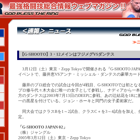
≫ニ
【G-SHOOTO】3・12メインはフジメグVSダンテス
3月12日（土）東京・Zepp Tokyoで開催される『G-SHOOTO JAP
イベントで、藤井恵VSアンナ・ミッシェル・ダンテスの豪華カー
藤井のプロ総合での試合は今回が4戦目、G-SHOOTOでは初とな
プロ修斗代々木大会に唯一の女子として参戦し、ナディアから一本
方のダンテスは2003年7月13日のDEEPに参戦、あの辻結花を1R
一の黒星を付けている。ジョン・ホーキと同門の女子柔術家だ。
同大会ではクラスBを1～2試合、クラスC＋を3～4試合を加え、
定。
「G-SHOOTO JAPAN 02」
（株）ジャングル
2005年3月12日（土）東京・Zepp Tokyo