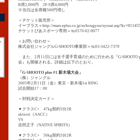
B席2,000円 2F-S席4,000円
※当日は全席種500円増し
＜チケット販売所＞
イープラス＝http://mars.eplus.co.jp/ss/kougyou/syosai.asp?kc=01145
チケットぴあスポーツ専用＝℡0570-02-9977
＜お問い合わせ＞
a
株式会社ジャングルG-SHOOTO事業部＝℡03-3422-7379
また、2月11日には女子選手育成のために行われる『G-SHOOTO plu
会』も開催される。詳細は以下のとおり。
「G-SHOOTO plus #1 新木場大会」
（株）ジャングル
2005年2月11日（金）東京・新木場1st RING
試合開始17：00
＜対戦決定カード＞
▼クラスC+ 47kg契約5分2R
akinori（AACC）
VS
吉田正子（NATIVE SPIRITS）
▼クラスC+ 50kg契約5分2R