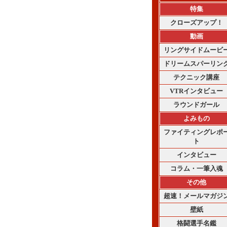
特集
クローズアップ！
動画
リングサイドムービ
ドリームスパーリン
テクニック講座
VTRインタビュー
ラウンドガール
よみもの
ファイティングレポ
ト
インタビュー
コラム・一筆入魂
その他
超速！メールマガジ
壁紙
格闘選手名鑑