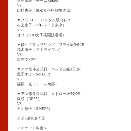
古舘由紀（チームRoken）
VS
山崎恵美（SOD女子格闘技道場）
▼クラスC+ バンタム級5分2R
村上京子（パレストラ東京）
VS
せり（SOD女子格闘技道場）
▼修斗グラップリング フライ級5分2R
茂木康子（ストライプル）
VS
現在交渉中
▼アマ修斗公式戦 バンタム級3分2R
黒田エミ（S-KEEP）
VS
篠原 光（チーム南部）
▼アマ修斗公式戦 ストロー級3分2R
愛弓（DB55）
VS
石川房子（S-KEEP）
※全7試合を予定
＜チケット料金＞