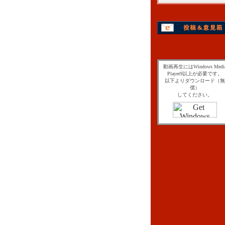
動画再生にはWindows Medi
Player9以上が必要です。
以下よりダウンロード（無
償）
してください。