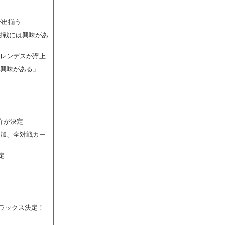
が出揃う
対戦には興味があ
メレンデスが浮上
か興味がある」
定
介が決定
追加、全対戦カー
定
・ラックス決定！