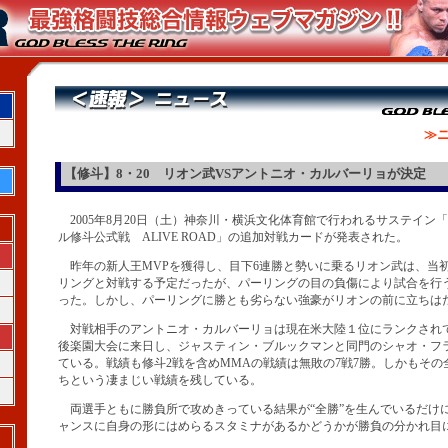
≫ニ
【修斗】8・20 リオン武VSアントニオ・カルバーリョが決定
2005年8月20日（土）神奈川・横浜文化体育館で行われるサステイン
ル修斗公式戦 ALIVE ROAD」の追加対戦カードが発表された。
昨年の新人王MVPを獲得し、目下6連勝と勢いに乗るリオン武は、当
リングと対戦する予定だったが、パーリングの目の負傷により試合を行
った。しかし、パーリングに勝とも劣らない強豪がリオンの前に立ちは
対戦相手のアントニオ・カルバーリョは現在米大陸１位にランクされてお
後楽園大会に来日し、ジャスティン・ブルックマンと同門のシャオ・フ
ている。戦績も修斗2戦を含めMMAの戦績は無敗の7戦7勝。しかもその
ちという凄まじい戦績を残している。
両選手ともに勝負所で攻めきっている結果が“全勝”を生んでいるだけ
ャンスに自身の形にはめらるスタミナがあるかどうかが勝負の分かれ目