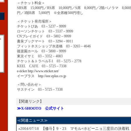
＜チケット料金＞
SRS席 15,000円／RS席 10,000円／S席 8,000円／2階パノラマ 8,000
円／3階B席 5,000円 ※全席種500円増し
＜チケット発売場所＞
チケットぴあ 03－5237－9999
ローソンチケット 03－5537－9999
CNプレイガイド 03－5802－9999
a
書泉ブックマート 03－3294－0011
フィットネスショップ水道橋 03－3265－4646
後楽園ホール 03－5800－9999
東京イサミ 03－3352－4083
チケット＆トラベルT-1 03－5275－2778
KEEL CAFE 03－5725－7338
e-ticket http://www.eticket.net/
イープラス http://eee.eplus.co.jp
＜問い合わせ＞
サステイン 03－5725－7338
【関連リンク】
≫X-SHOOTO 公式サイト
≪関連ニュース≫
2004/07/18
【修斗】9・23 マモル×ホビーニョ三度目の決着戦
■