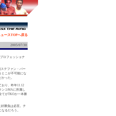
ュースTOPへ戻る
2005/07/30
「プロフェッショナ
初ステファン・パー
うとこが不可能にな
だかった。
り、昨年11.12
ランコMAに所属し
全てがTKOか一本勝
に好勝負は必至。チ
になるだろう。