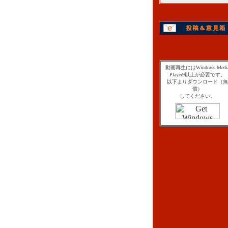
動画再生にはWindows Medi
Player9以上が必要です。
以下よりダウンロード（無
償）
してください。