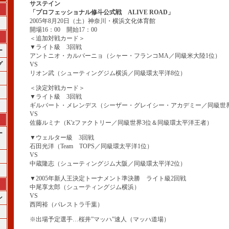
サステイン
「プロフェッショナル修斗公式戦 ALIVE ROAD」
2005年8月20日（土）神奈川・横浜文化体育館
開場16：00 開始17：00
＜追加対戦カード＞
▼ライト級 3回戦
ー
アントニオ・カルバーニョ（シャー・フランコMA／同級米大陸1位）
グ
VS
リオン武（シューティングジム横浜／同級環太平洋8位）
＜決定対戦カード＞
▼ライト級 3回戦
ギルバート・メレンデス（シーザー・グレイシー・アカデミー／同級世界
VS
佐藤ルミナ（K'zファクトリー／同級世界3位＆同級環太平洋王者）
ー
▼ウェルター級 3回戦
石田光洋（Team TOPS／同級環太平洋1位）
VS
中蔵隆志（シューティングジム大阪／同級環太平洋2位）
▼2005年新人王決定トーナメント準決勝 ライト級2回戦
中尾享太郎（シューティングジム横浜）
VS
ン
西岡裕（パレストラ千葉）
※出場予定選手…桜井”マッハ”速人（マッハ道場）