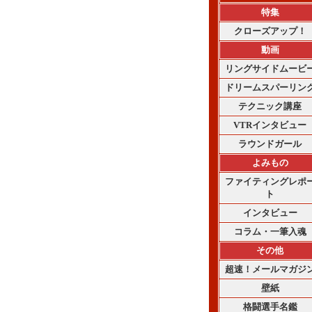
特集
クローズアップ！
動画
リングサイドムービ
ドリームスパーリン
テクニック講座
VTRインタビュー
ラウンドガール
よみもの
ファイティングレポ
ト
インタビュー
コラム・一筆入魂
その他
超速！メールマガジ
壁紙
格闘選手名鑑