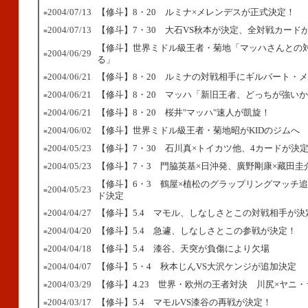
2004/07/13
【修斗】8・20 ルミナ×メレンデスが正式決定！
■
2004/07/13
【修斗】7・30 大石VS秋本が決定、全対戦カード
■
【修斗】世界ミドル級王者・菊地「マッハさんとの
2004/06/29
■
る」
2004/06/21
【修斗】8・20 ルミナの対戦相手にギルバート・
■
2004/06/21
【修斗】8・20 マッハ「新旧王者、どっちが強い
■
2004/06/21
【修斗】8・20 桜井"マッハ"速人が凱旋！
■
2004/06/02
【修斗】世界ミドル級王者・菊地昭がKIDのジムへ
■
2004/05/23
【修斗】7・30 石川真×トイカツ他、4カードが決
■
2004/05/23
【修斗】7・3 門脇英基×日沖発、廣野剛康×藏田圭
■
【修斗】6・3 鶴屋×植松のグラップリングマッチ
2004/05/23
■
ド決定
2004/04/27
【修斗】5.4 マモル、しなしさとこの対戦相手が決
■
2004/04/20
【修斗】5.4 急遽、しなしさとこの参戦が決定！
■
2004/04/18
【修斗】5.4 漆谷、天突が負傷により欠場
■
2004/04/07
【修斗】5・4 秋本じんVS大沢ケンジが追加決定
■
2004/03/29
【修斗】4.23 世界・欧州の王者対決 川尻×ヤニ
■
2004/03/17
【修斗】5.4 マモルVS漆谷の再戦が決定！
■