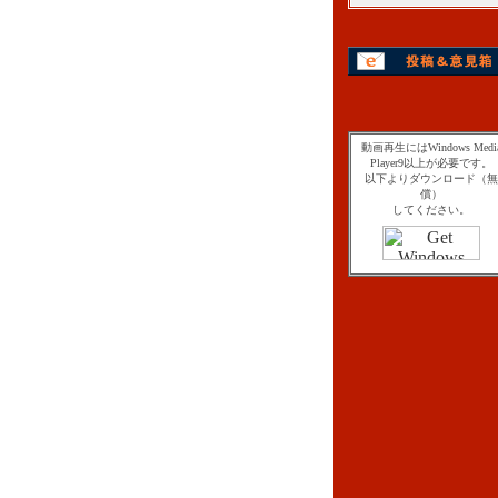
動画再生にはWindows Medi
Player9以上が必要です。
以下よりダウンロード（無
償）
してください。