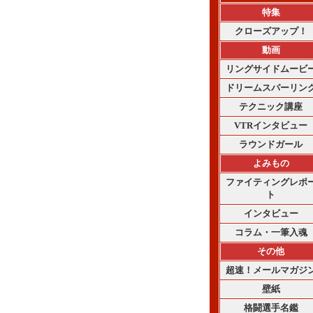
特集
クローズアップ！
動画
リングサイドムービ
ドリームスパーリン
テクニック講座
VTRインタビュー
ラウンドガール
よみもの
ファイティングレポ
ト
インタビュー
コラム・一筆入魂
その他
超速！メールマガジ
壁紙
格闘選手名鑑