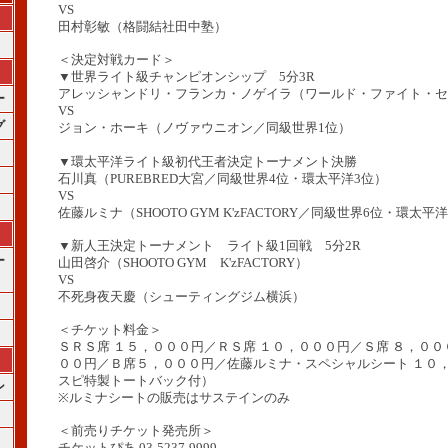
VS
田村彰敏（格闘結社田中塾）
＜決定対戦カード＞
▼世界ライト級チャンピオンシップ 5分3R
アレッシャンドリ・フランカ・ノゲイラ（ワールド・ファイト・セ
ー
VS
グ
ジョン・ホーキ（ノヴァウニオン／同級世界1位）
▼環太平洋ライト級初代王者決定トーナメント決勝
石川真（PUREBRED大宮／同級世界4位・環太平洋3位）
VS
佐藤ルミナ（SHOOTO GYM K'zFACTORY／同級世界6位・環太平
▼新人王決定トーナメント ライト級1回戦 5分2R
ー
山田啓介（SHOOTO GYM K'zFACTORY）
VS
不死身夜天慶（シューティングジム横浜）
＜チケット料金＞
ＳＲＳ席 １５，０００円／ＲＳ席 １０，０００円／Ｓ席 ８，００
００円／Ｂ席５，０００円／佐藤ルミナ・スペシャルシート １０
スピ特製トートバック付）
ン
※ルミナシートの販売はサステインのみ
＜前売りチケット発売所＞
チケットぴあ 03-5237-9999