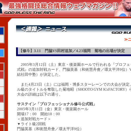
≫ニ
【修斗】3.11 門脇VS田村追加／4.23福岡 菊地の出場が決定
2005年3月12日（土）東京・後楽園ホールで行われる『プロフ
式戦』の追加対戦カード、門脇英基（和術慧舟會／環太平洋9位）V
結社田中塾）が決定した。
また4月23日（土）には福岡・博多スターレーンでの大会が決定。
ル級のタイトルを奪取した菊地昭（SHOOTO GYM K'zFACTOR
大会の詳細は以下の通り。
サステイン「プロフェッショナル修斗公式戦」
2005年3月11日（金）東京・後楽園ホール
開場17：00 開始18：00
＜追加対戦カード＞
▼ライト級2回戦
門脇英基（和術慧舟會／環太平洋9位）