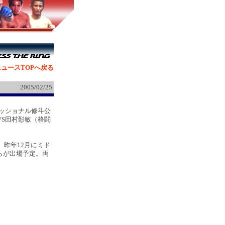
ュースTOPへ戻る
2005/02/25
ェッショナル修斗公
S田村彰敏（格闘
昨年12月にミド
Y）らが出場予定。両