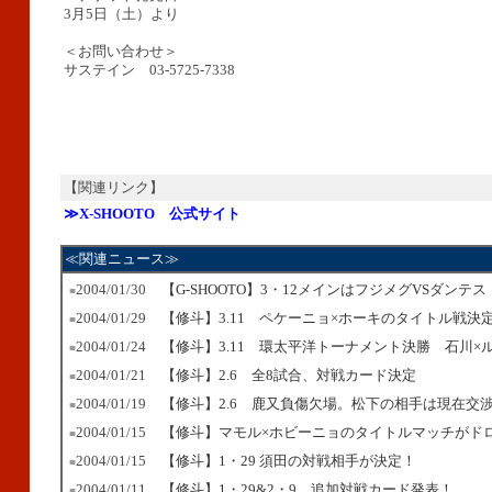
3月5日（土）より
＜お問い合わせ＞
サステイン 03-5725-7338
【関連リンク】
≫X-SHOOTO 公式サイト
≪関連ニュース≫
2004/01/30
【G-SHOOTO】3・12メインはフジメグVSダンテス
■
2004/01/29
【修斗】3.11 ペケーニョ×ホーキのタイトル戦決
■
2004/01/24
【修斗】3.11 環太平洋トーナメント決勝 石川×
■
2004/01/21
【修斗】2.6 全8試合、対戦カード決定
■
2004/01/19
【修斗】2.6 鹿又負傷欠場。松下の相手は現在交
■
2004/01/15
【修斗】マモル×ホビーニョのタイトルマッチがド
■
2004/01/15
【修斗】1・29 須田の対戦相手が決定！
■
2004/01/11
【修斗】1・29&2・9 追加対戦カード発表！
■