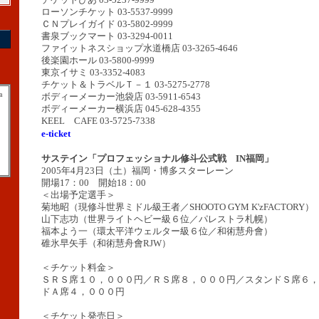
ローソンチケット 03-5537-9999
ＣＮプレイガイド 03-5802-9999
書泉ブックマート 03-3294-0011
ファイットネスショップ水道橋店 03-3265-4646
後楽園ホール 03-5800-9999
東京イサミ 03-3352-4083
チケット＆トラベルＴ－１ 03-5275-2778
a
ボディーメーカー池袋店 03-5911-6543
ボディーメーカー横浜店 045-628-4355
KEEL CAFE 03-5725-7338
e-ticket
サステイン「プロフェッショナル修斗公式戦 IN福岡」
2005年4月23日（土）福岡・博多スターレーン
開場17：00 開始18：00
＜出場予定選手＞
菊地昭（現修斗世界ミドル級王者／SHOOTO GYM K'zFACTORY）
山下志功（世界ライトヘビー級６位／パレストラ札幌）
福本よう一（環太平洋ウェルター級６位／和術慧舟會）
碓氷早矢手（和術慧舟會RJW）
＜チケット料金＞
ＳＲＳ席１０，０００円／ＲＳ席８，０００円／スタンドＳ席６，
ドＡ席４，０００円
＜チケット発売日＞