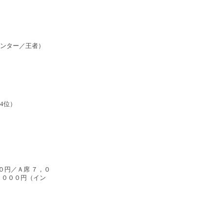
ンター／王者）
洋4位）
０円／Ａ席 ７，０
，０００円（イン