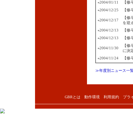
2004/01/11
【修斗
■
2004/12/25
【修
■
【修
2004/12/17
■
を迎
2004/12/13
【修
■
2004/12/13
【修
■
【修
2004/11/30
■
に決
2004/11/24
【修
■
≫年度別ニュース一
GBRとは
動作環境
利用規約
プラ