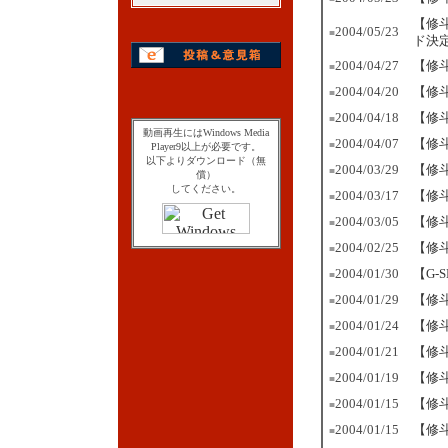
【修
2004/05/23
■
ド決
2004/04/27
【修
■
2004/04/20
【修
■
2004/04/18
【修
■
動画再生にはWindows Media
2004/04/07
【修
■
Player9以上が必要です。
以下よりダウンロード（無
2004/03/29
【修
■
償）
してください。
2004/03/17
【修斗
■
2004/03/05
【修斗
■
2004/02/25
【修斗
■
2004/01/30
【G-
■
2004/01/29
【修斗
■
2004/01/24
【修
■
2004/01/21
【修斗
■
2004/01/19
【修
■
2004/01/15
【修
■
2004/01/15
【修斗
■