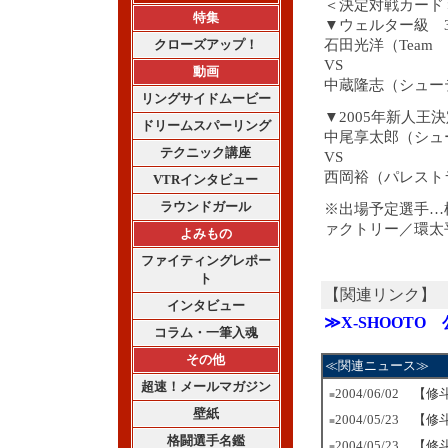
＜決定対戦カード
特集
▼ウェルター級 
クローズアップ！
石田光洋（Team
VS
動画
中蔵隆志（シュー
リングサイドムービー
▼2005年新人王
ドリームスパーリング
中尾享太郎（シュ
テクニック講座
VS
西岡裕（パレスト
VTRインタビュー
ラウンドガール
※出場予定選手…
ァクトリー／環太
よみもの
ファイティングレポー
ト
【関連リンク】
インタビュー
≫X-SHOOTO
コラム・一筆入魂
その他
≪関連ニュース≫
超速！メールマガジン
2004/06/02
【修
■
壁紙
2004/05/23
【修
■
格闘選手名鑑
2004/05/23
【修
■