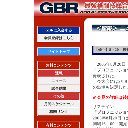
GBRに入会する
会員登録はこちら
【修斗】8・20 桜
サイトトップ
2005年8月2
無料コンテンツ
「プロフェッショナ
速報
発表された。
ニュース
今大会には2年9
の出場も決定した
試合結果
その他
※会見の詳細は後
月間スケジュール
サステイン
格闘リンク
「プロフェッショナ
2005年8月20
開場16：00 開始1
有料コンテンツ