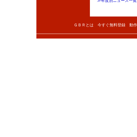
≫年度別ニュース一覧
ＧＢＲとは
今すぐ無料登録
動