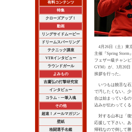
有料コンテンツ
特集
クローズアップ！
動画
リングサイドムービー
ドリームスパーリング
4月26日（土）東
テクニック講座
主催『Spring 
VTRインタビュー
フェザー級チャンピ
ラウンドガール
GYM）が、3月20
よみもの
挨拶を行った。
吉鷹弘の打撃研究室
いつもは饒舌な石
インタビュー
で汚したくない。少
コラム・一筆入魂
合は始まっているの
込みが伝わってくる
その他
超速！メールマガジン
対する山本は「復
壁紙
応援して下さい。あ
格闘選手名鑑
帰戦なので倒して勝