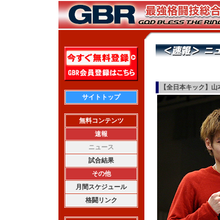
【全日本キック】山
サイトトップ
無料コンテンツ
速報
ニュース
試合結果
その他
月間スケジュール
格闘リンク