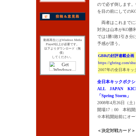
ので必ず倒します。
を目の前にしてのK
両者はこれまでに2度
対決は山本がKO勝利
では1勝1敗1引き
動画再生にはWindows Media
予感が漂う。
Player9以上が必要です。
以下よりダウンロード（無
償）
GBRの好評連載企画
してください。
https://gbring.com/sh
2007年の全日本キ
全日本キックボクシ
ALL JAPAN KIC
「Spring Storm」
2008年4月26日
開場17：00 本戦開
※本戦開始前にオー
＜
決定対戦カード＞