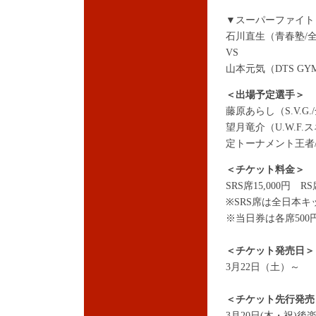
▼スーパーファイト 
石川直生（青春塾/
VS
山本元気（DTS G
＜出場予定選手＞
藤原あらし（S.V.
望月竜介（U.W.F
定トーナメント王者
＜チケット料金＞
SRS席15,000円 RS
※SRS席は全日本
※当日券は各席500
＜チケット発売日＞
3月22日（土）～
＜チケット先行発売
3月20日(木・祝)