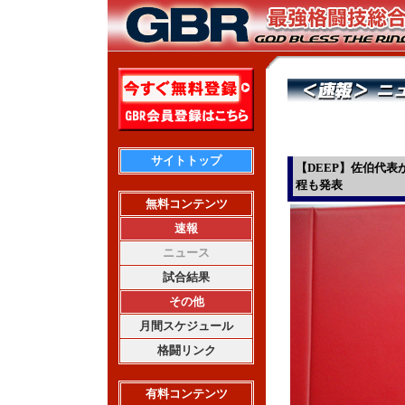
サイトトップ
【DEEP】佐伯代
程も発表
無料コンテンツ
速報
ニュース
試合結果
その他
月間スケジュール
格闘リンク
有料コンテンツ