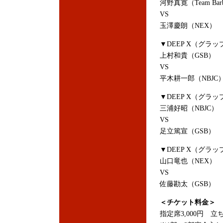
河野真寛（Team Barbo
VS
玉澤慶朗（NEX）
▼DEEP X（グラッ
上村和貴（GSB）
VS
平木耕一郎（NBJC
▼DEEP X（グラッ
三浦好昭（NBJC）
VS
足立篤宣（GSB）
▼DEEP X（グラッ
山口竜也（NEX）
VS
佐藤勘太（GSB）
＜チケット料金＞
指定席3,000円 立ち