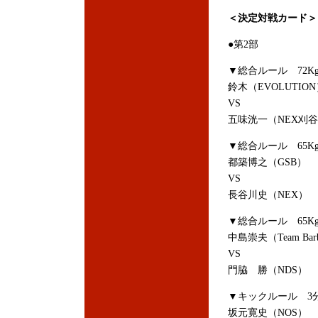
＜決定対戦カード＞
●第2部
▼総合ルール 72K
鈴木（EVOLUTIO
VS
五味洸一（NEX刈
▼総合ルール 65K
都築博之（GSB）
VS
長谷川史（NEX）
▼総合ルール 65K
中島崇夫（Team Barbo
VS
門脇 勝（NDS）
▼キックルール 3分
坂元寛史（NOS）