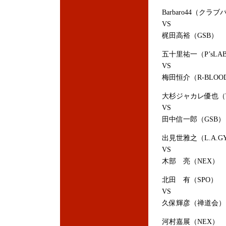
Barbaro44（ク
VS
梶田高裕（GSB）
五十里祐一（P’sLA
VS
梅田恒介（R-BLOO
大杉ジャカレ優也（T
VS
田中信一郎（GSB）
出見世雅之（L.A.GY
VS
木部 亮（NEX）
北田 有（SPO）
VS
久保輝彦（禅道会）
河村嘉展（NEX）