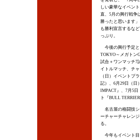
しい豪華なイベント
直、5月の興行戦争
勝ったと思います」
も勝利宣言するなど
っぷり。
今後の興行予定として
TOKYO～メガトン
試合＋ワンマッチ7
イトルマッチ、チャ
（日）イベントプラザ
記）、6月29日（日）名古屋
IMPACT』、7月
ト『BULL TERRIER
名古屋の格闘技シ
ーチャーチャレンジ
る。
今年もイベント目白