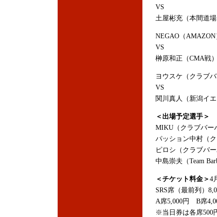
VS
土屋彬充（本間道場
NEGAO（AMAZO
VS
榊原和正（CMA戦
ヨウスケ（クラブバ
VS
関川真人（新潟イエ
＜出場予定選手＞
MIKU（クラブバー
パッション中村（ク
ピロシ（クラブバー
中島崇夫（Team Barbo
＜チケット料金＞
4
SRS席（最前列）8,0
A席5,000円 B席4,
※当日券は各席500