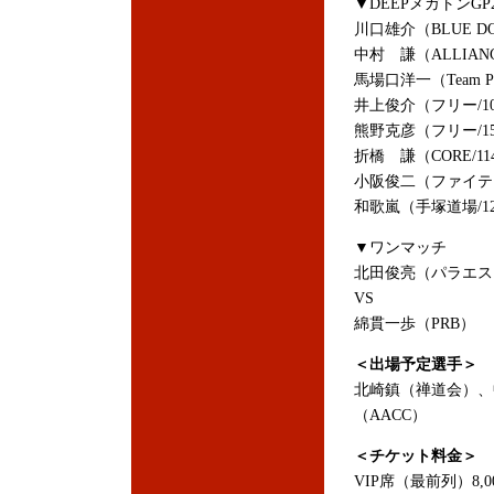
▼DEEPメガトンG
川口雄介（BLUE DOG
中村 謙（ALLIANCE
馬場口洋一（Team Pa
井上俊介（フリー/10
熊野克彦（フリー/15
折橋 謙（CORE/11
小阪俊二（ファイティ
和歌嵐（手塚道場/12
▼ワンマッチ
北田俊亮（パラエス
VS
綿貫一歩（PRB）
＜出場予定選手＞
北崎鎮（禅道会）、中
（AACC）
＜チケット料金＞
VIP席（最前列）8,0