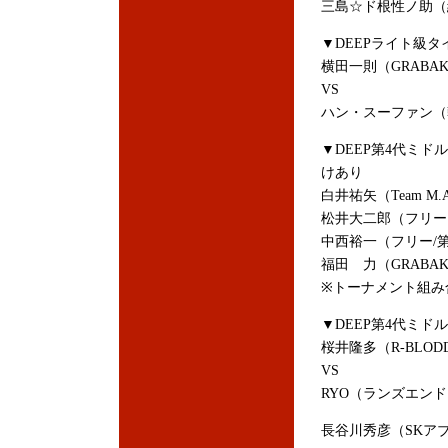
三島☆ド根性ノ助（
▼DEEPライト級タ
横田一則（GRABAK
VS
ハン・スーファン（韓国
▼DEEP第4代ミ
けあり
白井祐矢（Team M.
松井大二郎（フリー
中西裕一（フリー/
福田 力（GRABA
※トーナメント組み
▼DEEP第4代ミ
桜井隆多（R-BLOD
VS
RYO（ランズエンド・
長谷川秀彦（SKアブ