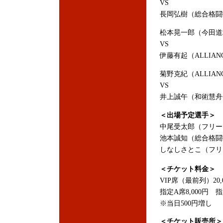
VS
長岡弘樹（総合格闘技
松本晃一郎（今田道
VS
伊藤有起（ALLIAN
菊野克紀（ALLIAN
VS
井上誠午（和術慧舟
＜出場予定選手＞
中尾受太郎（フリー
池本誠知（総合格闘
しなしさとこ（フリ
＜チケット料金＞
VIP席（最前列）20,
指定A席8,000円 指
※当日500円増し
＜チケット販売所＞