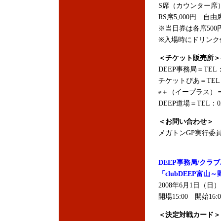
S席（カウンター席）8
RS席5,000円 自
※当日券は各席500
※入場時にドリンク代
＜チケット販売所＞
DEEP事務局＝TEL：0
チケットぴあ＝TEL：0
e＋（イープラス）
DEEP道場＝TEL：03
＜お問い合わせ＞
メガトンGP実行委員会
DEEP事務局/クラ
「clubDEEP富山
2008年6月1日（
開場15:00 開始16:0
＜決定対戦カード＞