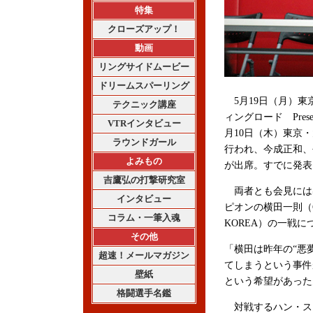
特集
クローズアップ！
動画
リングサイドムービー
ドリームスパーリング
5月19日（月）東
テクニック講座
ィングロード Prese
VTRインタビュー
月10日（木）東京・大
ラウンドガール
行われ、今成正和、
よみもの
が出席。すでに発表
吉鷹弘の打撃研究室
両者とも会見には出
インタビュー
ピオンの横田一則（G
コラム・一筆入魂
KOREA）の一戦
その他
「横田は昨年の“悪
超速！メールマガジン
てしまうという事件
壁紙
という希望があった
格闘選手名鑑
対戦するハン・スーフ