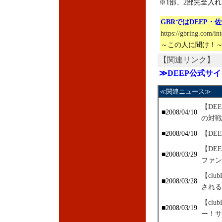
※1部、2部完全入
GBRではDEEP
https://gbring.com/i
～この人に聞け！～ 
【関連リンク】
≫DEEP公式サイ
≪関連ニュース≫
【DE
■2008/04/10
の対戦
■2008/04/10
【DE
【DE
■2008/03/29
ファン
【cl
■2008/03/28
される
【cl
■2008/03/19
ー！サ