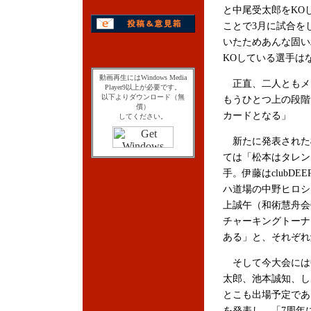
と中尾受太郎をKO
ことで3月に試合を
いたためあんな固い
KOしている選手は
動画再生にはWindows Media
正直、二人ともメ
Player9以上が必要です。
以下よりダウンロード（無
もうひとつ上の段階
償）
カードとなる」
してください。
新たに発表された松
ては「松本はタレン
手。伊藤はclubD
ハ道場の中野ヒロシを
上誠午（和術慧舟会G
チャーキングトーナメ
ある」と、それぞれ
そして今大会には
太郎、池本誠知、し
とこも出場予定であ
を発表し、「7周年