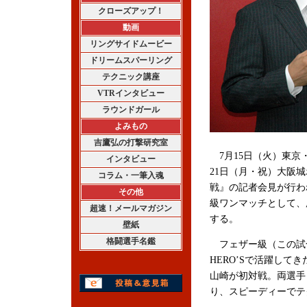
クローズアップ！
動画
リングサイドムービー
ドリームスパーリング
テクニック講座
VTRインタビュー
ラウンドガール
よみもの
吉鷹弘の打撃研究室
7月15日（火）東京・大久
インタビュー
21日（月・祝）大阪城ホ
コラム・一筆入魂
戦』の記者会見が行わ
その他
級ワンマッチとして、
超速！メールマガジン
する。
壁紙
格闘選手名鑑
フェザー級（この試合
HERO’Sで活躍して
山崎が初対戦。両選手
り、スピーディーでテ