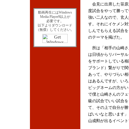
会見に出席した笹原圭
度試合をやって勝って
動画再生にはWindows
Media Player9以上が
強い二人なので、玄人
必要です。
す。それにイケメン対
以下よりダウンロード
（無償）してください。
しんでもらえる試合を
のテーマを掲げた。
所は「相手の山崎さ
は日頃からリバーサル
をサポートしている格
ブランド）繋がりで関
あって、やりづらい相
はあるんですが、いろ
ビッグネームの方がい
で僕と山崎さんのフェ
級の試合でいい試合を
て、その上で自分が勝
ばいいなと思います」と
山成勲が出るイベント