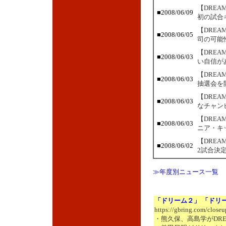
【DRE
■2008/06/09
初の試合
【DRE
■2008/06/05
司の可能
【DRE
■2008/06/03
い自信が
【DREA
■2008/06/03
抽選会を開
【DRE
■2008/06/03
なチャン
【DREA
■2008/06/03
ニア・キ
【DRE
■2008/06/02
2試合決
≫年度別ニュース一覧
「ドリーム２」 「ドリ
https://gbring.com/close
・熊久保、高島学がDRE