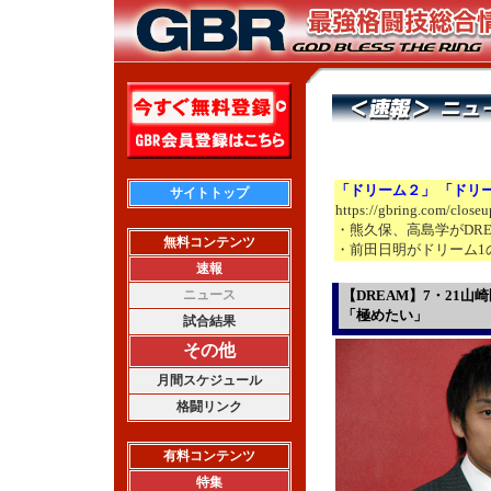
「ドリーム２」 「ドリ
サイトトップ
https://gbring.com/close
・熊久保、高島学がDRE
無料コンテンツ
・前田日明がドリーム1
速報
ニュース
【DREAM】7・21
「極めたい」
試合結果
その他
月間スケジュール
格闘リンク
有料コンテンツ
特集