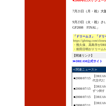
●2008年のスケジュー
7月21日（月・祝）大阪城
9月23日（火・祝）さ
GP2008 FINAL」
「ドリーム２」 「ドリ
https://gbring.com/close
・熊久保、高島学がDR
・前田日明がドリーム1
【関連リンク】
≫DREAM公式サイト
≪関連ニュース≫
【DRE
■2008/07/15
代交代だ
【DREA
■2008/07/15
ずつ倒す
■2008/07/15
【DRE
【DRE
■2008/07/11