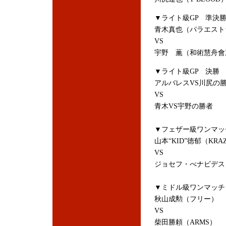
▼ライト級GP 準決
青木真也（パラエスト
VS
宇野 薫（和術慧舟會
▼ライト級GP 決勝
アルバレスVS川尻の
VS
青木VS宇野の勝者
▼フェザー級ワンマッ
山本“KID”徳郁（KRAZ
VS
ジョセフ・べナビデス
▼ミドル級ワンマッチ
秋山成勲（フリー）
VS
柴田勝頼（ARMS）