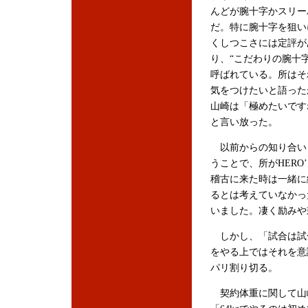
んどが腕十字かスリー
だ。特に腕十字を狙い
くしつこさには定評が
り、“こだわりの腕十字
呼ばれている。所はそ
気をつけたいと語った
山崎は「極めたいです
と言い放った。
以前からの知り合い
うことで、所がHERO’
稽古に来た時は一緒に
るとは考えていなかっ
いました。凄く励みや
しかし、「試合は試
をやる上ではそれを意
パリ割り切る。
契約体重に関して山崎は