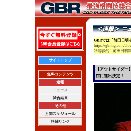
GBRでは「前田日明
https://gbring.com/clo
話題騒然！前田日明
サイトトップ
【アウトサイダー】
無料コンテンツ
館に進出決定！
速報
ニュース
試合結果
その他
月間スケジュール
格闘リンク