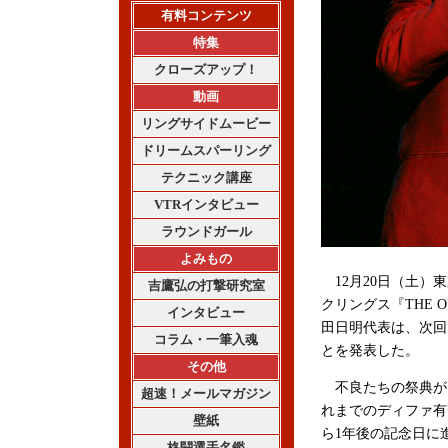
有料コンテンツ
特集
クローズアップ！
動画
リングサイドムービー
ドリームスパーリング
テクニック講座
VTRインタビュー
ラウンドガール
よみもの
12月20日（土）
吉鷹弘の打撃研究室
クリングス『THE 
インタビュー
田日明代表は、次回
コラム・一筆入魂
とを発表した。
その他
不良たちの祭典が
超速！メールマガジン
れまでのディファ有
壁紙
ら1年後の記念日に
格闘選手名鑑