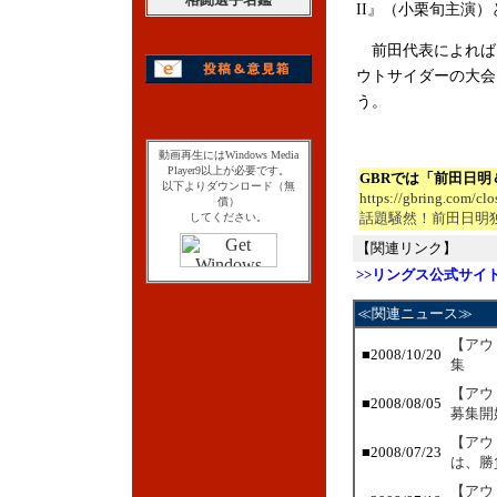
II』（小栗旬主演
前田代表によれば『
ウトサイダーの大会を
う。
動画再生にはWindows Media
Player9以上が必要です。
GBRでは「前田日明
以下よりダウンロード（無
https://gbring.com/cl
償）
話題騒然！前田日明
してください。
【関連リンク】
>>リングス公式サイ
≪関連ニュース≫
【アウ
■2008/10/20
集
【アウ
■2008/08/05
募集開
【アウ
■2008/07/23
は、勝
【アウ