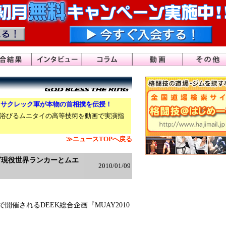
ラサクレック軍が本物の首相撲を伝授！
浴びるムエタイの高等技術を動画で実演指
≫ニュースTOPへ戻る
グ現役世界ランカーとムエ
2010/01/09
催されるDEEK総合企画『MUAY2010