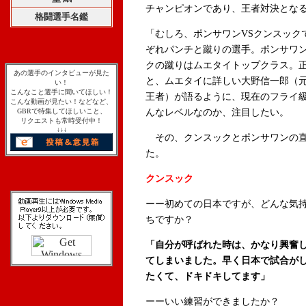
チャンピオンであり、王者対決とな
格闘選手名鑑
「むしろ、ポンサワンVSクンスック
ぞれパンチと蹴りの選手。ポンサワ
クの蹴りはムエタイトップクラス。
あの選手のインタビューが見た
と、ムエタイに詳しい大野信一郎（
い！
こんなこと選手に聞いてほしい！
王者）が語るように、現在のフライ
こんな動画が見たい！などなど、
GBRで特集してほしいこと、
んなレベルなのか、注目したい。
リクエストも常時受付中！
↓↓↓
その、クンスックとポンサワンの直
た。
クンスック
ーー初めての日本ですが、どんな気
ちですか？
「自分が呼ばれた時は、かなり興奮
てしまいました。早く日本で試合が
たくて、ドキドキしてます」
ーーいい練習ができましたか？