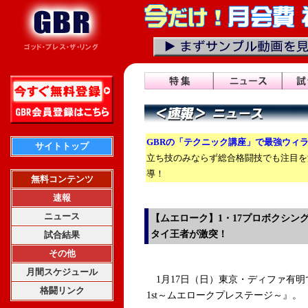
GBRの「テクニック講座」で最強ウィ
サイトトップ
立ち技のみならず総合格闘技でも注目を
導！
無料コンテンツ
速報
ニュース
【ムエローク】1・17プロボクシン
タイ王者が激突！
試合結果
その他
月間スケジュール
1月17日（日）東京・ディファ有明で開
格闘リンク
1st～ムエロークプレステージ～』。