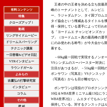
王者の中の王者を決める立ち技最
有料コンテンツ
峰のトーナメントとして、ルンピニ
ー、ラジャダムナン、タイ国プロム
特集
タイ協会という権威あるタイトルを
クローズアップ！
得・保持している選手によって行わ
動画
る「ヨードムエ チャンピオンズカッ
リングサイドムービー
プ」（ヨードムエ＝真の最高峰の選
ドリームスパーリング
にのみ使われる称号）が今大会から
テクニック講座
幕する。
一日密着&ビデオ日記
－60kg級一回戦で実現するノンオ
VTRインタビュー
VSシンダムのスーパースター対決に
ラウンドガール
注目があつまるが、－51kg級一回戦
ポンサワン（写真左）VSクンスック
よみもの
（写真右）からも目が離せない。
吉鷹弘の打撃研究室
インタビュー
ポンサワンは現役のプロボクシング
コラム
10位＆WBA世界ミニマム級13位に
WBA世界2位）、ムエタイでもルン
その他
保持している。対するクンスックは
壁 紙