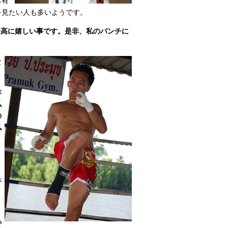
も有
を見たい人も多いようです。
最高に嬉しい事です。是非、私のパンチに
な
非
私
の
私
ト
が
ま
で