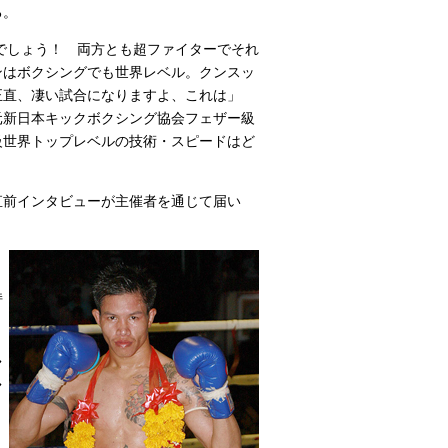
る。
でしょう！ 両方とも超ファイターでそれ
ンはボクシングでも世界レベル。クンスッ
正直、凄い試合になりますよ、これは」
元新日本キックボクシング協会フェザー級
級世界トップレベルの技術・スピードはど
前インタビューが主催者を通じて届い
持
し
し