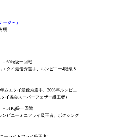
ステージ～」
ァ有明
－60kg級一回戦
年ムエタイ最優秀選手、ルンピニー4階級＆
2年ムエタイ最優秀選手、2003年ルンピニ
エタイ協会スーパーフェザー級王者）
－51Kg級一回戦
ルンピニーミニフライ級王者、ボクシング
ピニーライトフライ級王者）