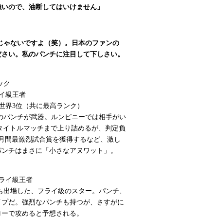
強いので、油断してはいけません」
じゃないですよ（笑）。日本のファンの
ださい。私のパンチに注目して下しさい。
ック
イ級王者
C世界3位（共に最高ランク）
パンチが武器。ルンピニーでは相手がい
タイトルマッチまで上り詰めるが、判定負
月間最激烈試合賞を獲得するなど、激し
パンチはまさに「小さなアヌワット」。
ライ級王者
出場した、フライ級のスター。パンチ、
イプだ。強烈なパンチも持つが、さすがに
ローで攻めると予想される。