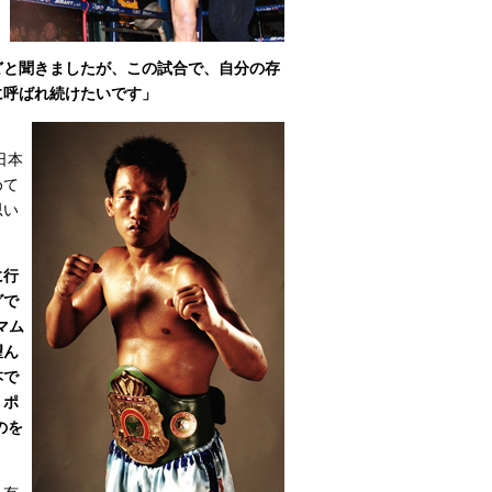
どと聞きましたが、この試合で、自分の存
に呼ばれ続けたいです」
日本
めて
思い
に行
グで
マム
望ん
本で
、ポ
のを