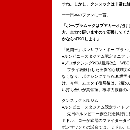
すね。しかし、クンスックは非常に
ーー日本のファンに一言。
「ポー.プラムックはブアカーオだけ
方、全力で闘いますので応援してく
かならずKOします」
「激闘王」ポンサワン・ポー.プラム
●ルンピニースタジアム認定ミニフラ
●プロボクシングWBA世界2位、WB
フライ級離れした圧倒的な破壊力の
なくなり、ボクシングでもWBC世界
け。今年、ムエタイ復帰後は、2度の
い打ち合いが真骨頂。破壊力抜群の
クンスック P.N.ジム
●ルンピニースタジアム認定ライトフ
先日のルンピニー創立記念興行にも
ミドル、ローが武器のファイタータ
ポンサワンとの試合では、ミドル、