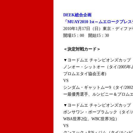
DEEK総合企画
「MUAY2010 1st～ムエロークプレ
2010年1月17日（日）東京・ディフ
開場15：00 開始15：30
＜決定対戦カード＞
▼ヨードムエ チャンピオンズカップ 
ノンオー・シットオー（タイ/2005
プロムエタイ協会王者)
VS
シンダム・ギャットムー9（タイ/200
ー最優秀選手、ルンピニー＆プロム
▼ヨードムエ チャンピオンズカップ 
ポンサワン・ポープラムック（タイ/
WBA世界2位、WBC世界3位）
VS
クンスック・P.N・ジム（タイ/ルン