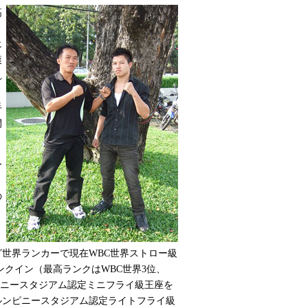
高
エ
獲
れ
手
開
ー
の
世界ランカーで現在WBC世界ストロー級
ランクイン（最高ランクはWBC世界3位、
ピニースタジアム認定ミニフライ級王座を
ルンピニースタジアム認定ライトフライ級