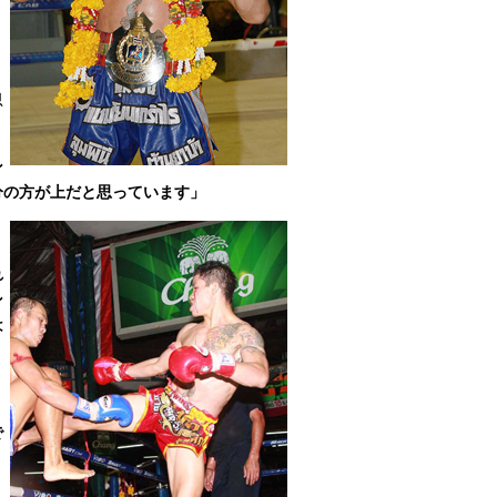
思
ン
分の方が上だと思っています」
れ
ン
は
？
で