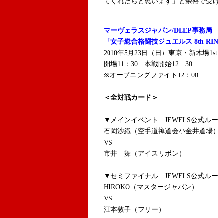
てくれたらと思います」と余裕で受
マーヴェラスジャパン/DEEP事務局
「女子総合格闘技ジュエルス 8th RI
2010年5月23日（日）東京・
新木場1st
開場11：30 本戦開始12：30
※オープニングファイト12：00
＜全対戦カード＞
▼メインイベント JEWELS公式ルール
石岡沙織（空手道禅道会小金井道場
VS
市井 舞（アイスリボン）
▼セミファイナル JEWELS公式ル
HIROKO（マスタージャパン）
VS
江本敦子（フリー）