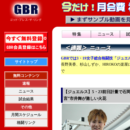
GBRでは3・19女子総合格闘技「ジュ
サイトトップ
長野美香、杉山しずか、HIROKOの楽
で
無料コンテンツ
速報
ニュース
【ジュエルス】5・23前日計量で石
言”市井舞が激しい火花
試合結果
その他
月間スケジュール
格闘リンク