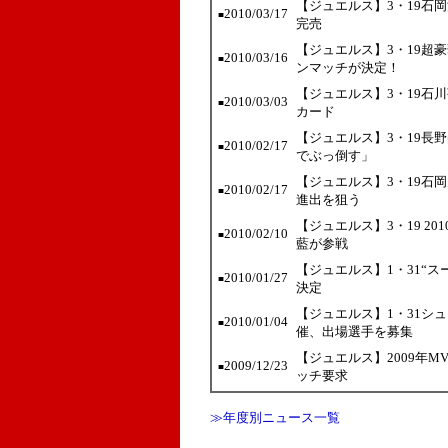
【ジュエルス】3・19石
2010/03/17
■
完売
【ジュエルス】3・19超
2010/03/16
■
ンマッチが決定！
【ジュエルス】3・19石
2010/03/03
■
カード
【ジュエルス】3・19長
2010/02/17
■
でぶっ倒す」
【ジュエルス】3・19石岡
2010/02/17
■
進出を狙う
【ジュエルス】3・19 2
2010/02/10
■
藍が参戦
【ジュエルス】1・31“スー
2010/01/27
■
決定
【ジュエルス】1・31シ
2010/01/04
■
催、出場選手を募集
【ジュエルス】2009年
2009/12/23
■
ッチ要求
≫年度別ニュース一覧