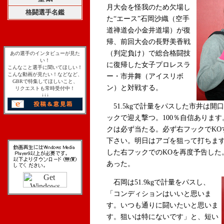
月大会を怪我のため欠場し
格闘選手名鑑
た“エース”石岡沙織（空手
道禅道会小金井道場）が復
帰、前回大会の長野美香戦
（判定負け）で総合格闘技
あの選手のインタビューが見た
い！
に復帰した女子プロレスラ
こんなこと選手に聞いてほしい！
こんな動画が見たい！などなど、
ー・市井舞（アイスリボ
GBRで特集してほしいこと、
ン）と対戦する。
リクエストも常時受付中！
↓↓↓
51.5kgで計量をパスした市井は
ックで迎え撃つ。100％自信ありま
クは必ず当たる。必ず右フックでKO
下さい。明日はアゴを狙って打ちま
した右フックでのKOを再度予告した
あった。
石岡は51.9kgで計量をパスし、
「コンディションはいいと思いま
す。いつも通りに闘いたいと思いま
す。狙いは特にないです」と、短い