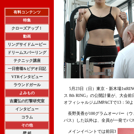
有料コンテンツ
特集
クローズアップ！
動画
リングサイドムービー
ドリームスパーリング
テクニック講座
一日密着&ビデオ日記
VTRインタビュー
ラウンドガール
5月23日（日）東京・新木場1stR
よみもの
ス 8th RING』の公開計量が、大会
吉鷹弘の打撃研究室
オフィシャルジムIMPACTで13：5
インタビュー
長野美香が100グラムオーバー（ウ
コラム
パス）した以外は、全員が一発でパ
その他
メインイベントでは前回3
壁 紙