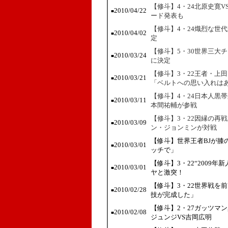
【修斗】4・24北原史寛V
2010/04/22
■
ード発表も
【修斗】4・24熾烈な世
2010/04/02
■
定
【修斗】5・30世界三大
2010/03/24
■
に決定
【修斗】3・22王者・上
2010/03/21
■
「ベルトへの思い入れは
【修斗】4・24日本人黒
2010/03/11
■
本間祐輔が参戦
【修斗】3・22因縁の再
2010/03/09
■
ン・ジョンミンが対戦
【修斗】世界王者BJが膝
2010/03/01
■
ッチで」
【修斗】3・22“2009
2010/03/01
■
ヤと激突！
【修斗】3・22世界戦を
2010/02/28
■
技が完成した」
【修斗】2・27ガッツマ
2010/02/08
■
ジュンジVS吉岡広明