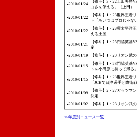
【修斗】3・22上田将勝
2010/01/24
■
白さを伝える」（上田）
【修斗】1・23世界王者
2010/01/22
■
ト「あいつはプロじゃな
【修斗】1・23環太平洋
2010/01/22
■
える土屋
【修斗】1・23門脇英基
2010/01/21
■
定
2010/01/19
【修斗】1・23リオン武
■
【修斗】1・23門脇英基
2010/01/15
■
トを小田原に持って帰る
【修斗】1・23世界王者
2010/01/15
■
「JCBで日沖選手と防衛
【修斗】2・27ガッツマ
2010/01/09
■
決定
2010/01/02
【修斗】1・23リオン武
■
≫年度別ニュース一覧