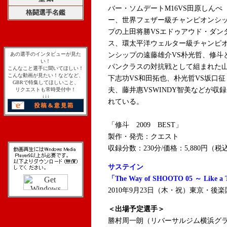
バー・ソムデートM16VS田原しんぺ
格闘選手名鑑
ー、世界フェザー級チャンピオンシ
プの上田将勝VSエドゥアウド・ダン
ス、環太平洋ウェルター級チャンピ
あの選手のインタビューが見た
ンシップの遠藤雄介VS朴光哲、修斗
い！
パンクラスの対抗戦として組まれた
こんなこと選手に聞いてほしい！
こんな動画が見たい！などなど、
下志功VS和田拓也、朴光哲VS坂口征
GBRで特集してほしいこと、
夫、藤井惠VSWINDY智美などが収
リクエストも常時受付中！
↓↓↓
れている。
「修斗 2009 BEST」
製作・発売：クエスト
収録分数：230分/価格：5,880円（税
サステイン
「The Way of SHOOTO 05 ～ Like a T
2010年9月23日（木・祝）東京・後
＜出場予定選手＞
勝村周一朗（リバーサルジム横浜グラ