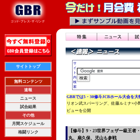
サ
サイトトップ
イ
ト
内
無料コンテンツ
検
索
速報
GBRでは5・30修斗JCBホール大会を
ニュース
リオン武スパーリング、佐藤ルミナ×小
試合結果
ビューを公開
その他
月間スケジュール
【修斗】9・23世界フェザー級王者
格闘リンク
丸、扇久保、児山も参戦