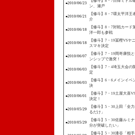
【修斗】8・7日韓ミドル
2010/06/23
■
ン、瀬戸
【修斗】8・7環太平洋王
2010/06/21
■
介
【修斗】8・7対戦カード
2010/06/18
■
洋一郎も参戦
【修斗】7・19冨樫VS
2010/06/18
■
スマキ決定
【修斗】7・19岡嵜康悦
2010/06/07
■
ンシップで激突！
【修斗】7・4埼玉大会の
2010/06/03
■
定
【修斗】6・6メインイベ
2010/06/03
■
決
【修斗】7・19土屋大喜
2010/06/01
■
決定！
【修斗】5・30上田「全
2010/05/29
■
るだけ」
【修斗】5・30佐藤ルミ
2010/05/29
■
分が突破したい」
【修斗】5・30漆谷「相