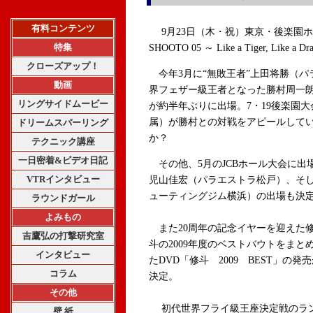
有料コンテンツ
9月23日（木・祝）東京・後楽園ホール
特集
SHOOTO 05 ～ Like a Tiger, L
クローズアップ！
今年3月に“無敗王者”上田将勝（パ
動画
界フェザー級王者となった勝村周一
リングサイドムービー
が約半年ぶりに出場。7・19後楽園
属）が勝村との対戦をアピールして
ドリームスパーリング
か？
テクニック講座
一日密着&ビデオ日記
その他、5月のJCBホール大会に出
VTRインタビュー
児山佳宏（パラエストラ松戸）、そし
ューティングジム横浜）の出場も決
ラウンドガール
よみもの
また20周年の記念イヤーを迎えた
吉鷹弘の打撃研究室
斗の2009年度のベストバウトをまと
インタビュー
たDVD「修斗 2009 BEST」の発
コラム
決定。
その他
初代世界フライ級王座決定戦のラ
壁 紙