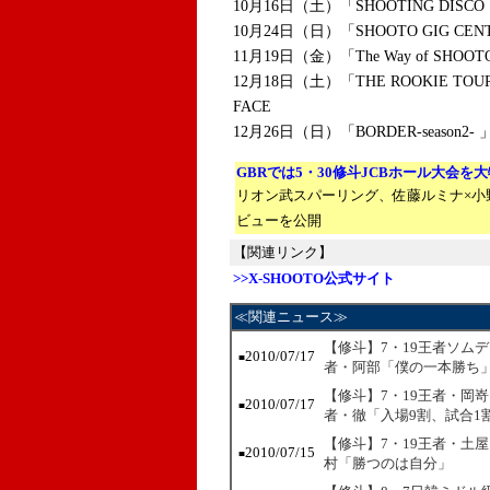
10月16日（土）「SHOOTING DISC
10月24日（日）「SHOOTO GIG CE
11月19日（金）「The Way of SH
12月18日（土）「THE ROOKIE TO
FACE
12月26日（日）「BORDER-seaso
GBRでは5・30修斗JCBホール大会を
リオン武スパーリング、佐藤ルミナ×小
ビューを公開
【関連リンク】
>>X-SHOOTO公式サイト
≪関連ニュース≫
【修斗】7・19王者ソム
2010/07/17
■
者・阿部「僕の一本勝ち
【修斗】7・19王者・岡
2010/07/17
■
者・徹「入場9割、試合1
【修斗】7・19王者・土
2010/07/15
■
村「勝つのは自分」