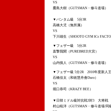
VS
鷹島大樹（GUTSMAN・修斗道場）
▼バンタム級 5分3R
高橋大児（無所属）
VS
下川雄生（SHOOTO GYM K'z FACT
▼フェザー級 5分2R
直撃我聞（PUREBRED大宮）
VS
山内慎人（GUTSMAN・修斗道場）
▼フェザー級 5分2R 2010年度新
石橋佳太（和術慧舟會Duro）
VS
堀口恭司（KRAZY BEE）
▼日韓ミドル級対抗戦3対3 大将戦 
村山暁洋（GUTSMAN・修斗道場/同