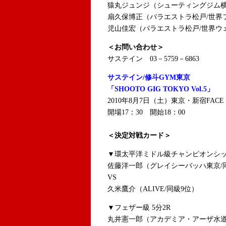
猿丸ジュンジ（シューティングジム横
扇久保博正（パラエストラ松戸/世界
児山佳宏（パラエストラ松戸/世界ウ
＜お問い合わせ＞
サステイン 03－5759－6863
サステイン/修斗GYM東京
「SHOOTO GIG TOKYO Vol.5」
2010年8月7日（土）東京・新宿FACE
開場17：30 開始18：00
＜決定対戦カード＞
▼環太平洋ミドル級チャンピオンシッ
佐藤洋一郎（グレイシーバッハ東京/
VS
久米鷹介（ALIVE/同級9位）
▼フェザー級 5分2R
丸井憲一郎（アカデミア・アーザ水