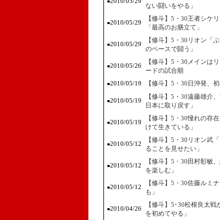
2010/05/29
■
ない闘いをやる」
【修斗】5・30王者シケ
2010/05/29
■
「最高のお膳立て」
【修斗】5・30リオン「
2010/05/29
■
のペースで闘う」
【修斗】5・30メインは
2010/05/26
■
ードの試合順
2010/05/19
【修斗】5・30日沖発、
■
【修斗】5・30遠藤雄介
2010/05/19
■
日本に取り戻す」
【修斗】5・30憧れの存
2010/05/19
■
けて生きている」
【修斗】5・30リオン武
2010/05/12
■
ることを見せたい」
【修斗】5・30田村彰敏
2010/05/12
■
を楽しむ」
【修斗】5・30佐藤ルミ
2010/05/12
■
も」
【修斗】5･30松根良太
2010/04/26
■
を初めてやる」