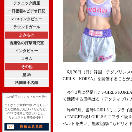
テクニック講座
一日密着&ビデオ日記
VTRインタビュー
ラウンドガール
よみもの
吉鷹弘の打撃研究室
インタビュー
コラム
その他
6月20日（日）韓国・デグプリンスホテル
壁 紙
GIRLS KOREA』を開催すること
格闘選手名鑑
今年3月に発足したJ-GIRLS KOR
あの選手のインタビューが見た
て活躍する田嶋はる（アクティブJ）
い！
こんなこと選手に聞いてほしい！
こんな動画が見たい！などなど、
昨年7月、当時J-GIRLSミニフラ
GBRで特集してほしいこと、
（TARGET/現J-GIRLSミニフラ
リクエストも常時受付中！
↓↓↓
ベルトを失い、無敗記録にもピリオ