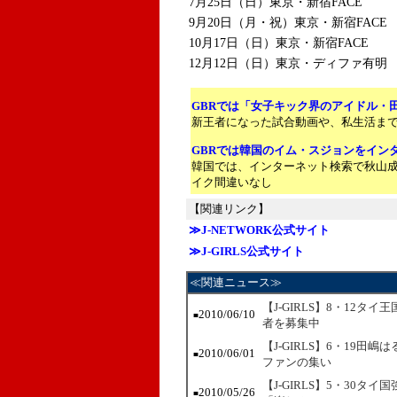
7月25日（日）東京・新宿FACE
9月20日（月・祝）東京・新宿FACE
10月17日（日）東京・新宿FACE
12月12日（日）東京・ディファ有明
GBRでは「女子キック界のアイドル・
新王者になった試合動画や、私生活ま
GBRでは韓国のイム・スジョンをイン
韓国では、インターネット検索で秋山
イク間違いなし
【関連リンク】
≫J-NETWORK公式サイト
≫J-GIRLS公式サイト
≪関連ニュース≫
【J-GIRLS】8・12
2010/06/10
■
者を募集中
【J-GIRLS】6・19
2010/06/01
■
ファンの集い
【J-GIRLS】5・30タイ国
2010/05/26
■