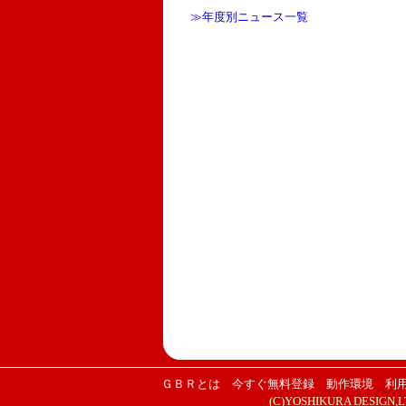
≫年度別ニュース一覧
ＧＢＲとは
今すぐ無料登録
動作環境
利
(C)YOSHIKURA DESIGN,LTD.