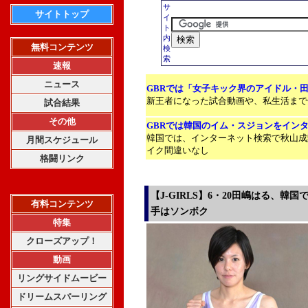
サ
サイトトップ
イ
ト
内
無料コンテンツ
検
索
速報
ニュース
GBRでは「女子キック界のアイドル・
新王者になった試合動画や、私生活まで
試合結果
その他
GBRでは韓国のイム・スジョンをイン
韓国では、インターネット検索で秋山成
月間スケジュール
イク間違いなし
格闘リンク
【J-GIRLS】6・20田嶋はる、韓
有料コンテンツ
手はソンボク
特集
クローズアップ！
動画
リングサイドムービー
ドリームスパーリング