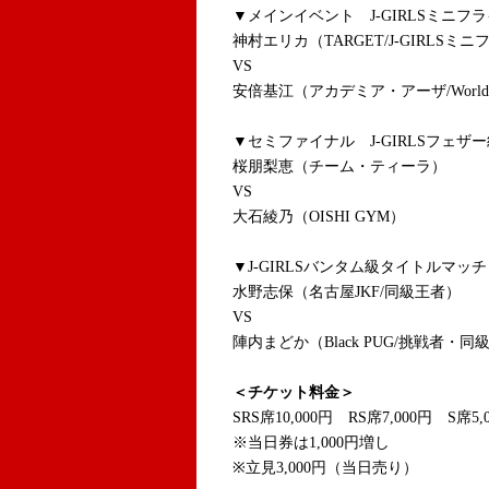
▼メインイベント J-GIRLSミニフ
神村エリカ（TARGET/J-GIRL
VS
安倍基江（アカデミア・アーザ/World Que
▼セミファイナル
J-GIRLS
フェザー
桜朋梨恵（チーム・ティーラ）
VS
大石綾乃（OISHI GYM）
▼
J-GIRLS
バンタム級タイトルマッチ 
水野志保（名古屋JKF/同級王者）
VS
陣内まどか（Black PUG/挑戦者・同
＜チケット料金＞
SRS席10,000円 RS席7,000円 S席5,
※当日券は1,000円増し
※立見3,000円（当日売り）