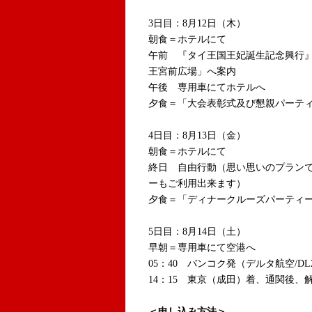
3日目：8月12日（木）
朝食＝ホテルにて
午前 『タイ王国王妃誕生記念興行
王宮前広場」へ案内
午後 専用車にてホテルへ
夕食＝「大会表彰式及び懇親パーテ
4日目：8月13日（金）
朝食＝ホテルにて
終日 自由行動（思い思いのプラン
ーもご利用出来ます）
夕食＝「ディナークルーズパーティ
5日目：8月14日（土）
早朝＝専用車にて空港へ
05：40 バンコク発（デルタ航空/DL2
14：15 東京（成田）着、通関
＜申し込み方法＞