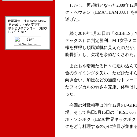
しかし、再起戦となった2009年12
ク・ヘウォン（EMA/TEAM J.U.
遂げた。
続く2010年1月23日の「REBEL
テックス）に判定勝利、M-1女子ミ
権を獲得し順風満帆に見えたのだが
腕骨折）し、欠場を余儀なくされた
またもや暗澹たる日々に迷い込んで
合のタイミングを失い、ただひたす
向き合い、加圧などの過酷なトレー
たフィジカルの弱さを克服、体幹は
った。
今回の対戦相手は昨年12月のJ-GIRLS「Wor
場、そして先日5月16日の「RISE 6
ホ・ソンボク（EMA/世界キックボク
クをどう料理するのかに注目が集ま