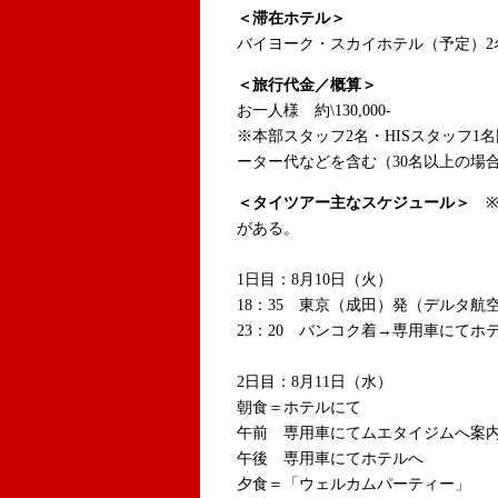
＜滞在ホテル＞
バイヨーク・スカイホテル（予定）2
＜旅行代金／概算＞
お一人様 約\130,000-
※本部スタッフ2名・HISスタッフ
ーター代などを含む（30名以上の場
＜タイツアー主なスケジュール＞
がある。
1日目：8月10日（火）
18：35 東京（成田）発（デルタ航空/
23：20 バンコク着→専用車にてホ
2日目：8月11日（水）
朝食＝ホテルにて
午前 専用車にてムエタイジムへ案
午後 専用車にてホテルへ
夕食＝「ウェルカムパーティー」