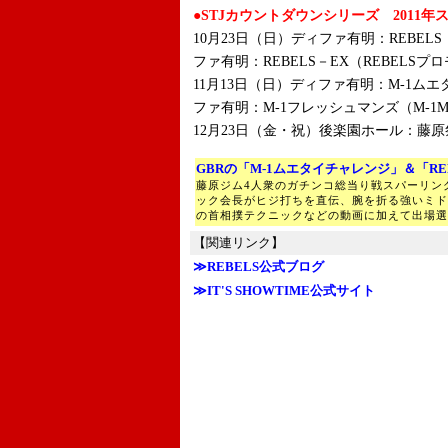
●STJカウントダウンシリーズ 2011年
10月23日（日）ディファ有明：REBEL
ファ有明：REBELS－EX（REBELS
11月13日（日）ディファ有明：M-1ム
ファ有明：M-1フレッシュマンズ（M-1
12月23日（金・祝）後楽園ホール：藤
GBRの「M-1ムエタイチャレンジ」＆「RE
藤原ジム4人衆のガチンコ総当り戦スパーリン
ック会長がヒジ打ちを直伝、腕を折る強いミド
の首相撲テクニックなどの動画に加えて出場選
【関連リンク】
≫REBELS公式ブログ
≫IT'S SHOWTIME公式サイト