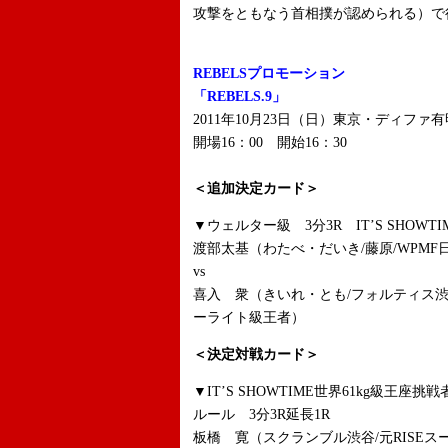
攻撃をともなう首相撲が認められる）で
REBELSプロモーション
「REBELS.9」
2011年10月23日（日）東京・ディファ有
開場16：00 開始16：30
＜追加決定カード＞
▼ウェルター級 3分3R IT’S SHOWT
渡部太基（わたべ・だいき/藤原/WPM
vs
喜入 衆（きいれ・とも/フォルティス渋谷/J
ーライト級王者）
＜決定対戦カード＞
▼IT’S SHOWTIME世界61kg級王座挑戦
ルール 3分3R延長1R
板橋 寛（スクランブル渋谷/元RISE