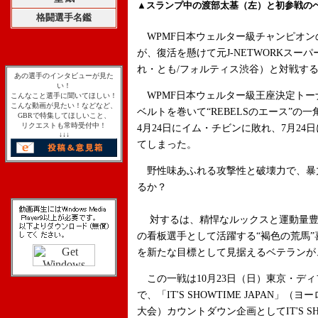
▲スランプ中の渡部太基（左）と初参戦の
格闘選手名鑑
WPMF日本ウェルター級チャンピオン
が、復活を懸けて元J-NETWORKス
れ・とも/フォルティス渋谷）と対戦す
あの選手のインタビューが見た
い！
WPMF日本ウェルター級王座決定トーナ
こんなこと選手に聞いてほしい！
こんな動画が見たい！などなど、
ベルトを巻いて“REBELSのエース”
GBRで特集してほしいこと、
リクエストも常時受付中！
4月24日にイム・チビンに敗れ、7月24
↓↓↓
てしまった。
野性味あふれる攻撃性と破壊力で、暴
るか？
対するは、精悍なルックスと運動量豊富な
の看板選手として活躍する“褐色の荒馬”喜入。
を新たな目標として見据えるベテランが、
この一戦は10月23日（日）東京・ディフ
で、「IT'S SHOWTIME JAPAN
大会）カウントダウン企画としてIT'S S