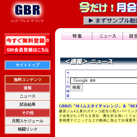
サイトトップ
サ
イ
無料コンテンツ
ト
内
速報
検
ニュース
索
試合結果
GBRの「M-1ムエタイチャレンジ」＆「RE
藤原ジム4人衆のガチンコ総当り戦スパーリン
その他
ク会長がヒジ打ちを直伝、腕を折る強いミドル
首相撲テクニックなどの動画に加えて出場選手
月間スケジュール
格闘リンク