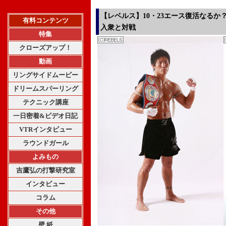
【レベルス】10・23エース復活なるか
有料コンテンツ
入衆と対戦
特集
クローズアップ！
動画
リングサイドムービー
ドリームスパーリング
テクニック講座
一日密着&ビデオ日記
VTRインタビュー
ラウンドガール
よみもの
吉鷹弘の打撃研究室
インタビュー
コラム
その他
壁 紙