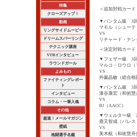
特集
＜追加対戦カード
クローズアップ！
▼バンタム級 3
動画
マモル（シューテ
リングサイドムービー
VS
ドリームスパーリング
リチャード・ナン
テクニック講座
＜決定対戦カード
VTRインタビュー
▼フェザー級 3
ラウンドガール
マルコ・ロウロ（
VS
よみもの
外薗晶敏（総合格
ファイティングレポー
ト
▼バンタム級 3
漆谷康宏（和術慧
インタビュー
VS
コラム・一筆入魂
BJ（AACC）
その他
▼ウェルター級 
超速！メールマガジン
鹿又智成（パレス
壁紙
VS
美木航（和術慧舟
格闘選手名鑑