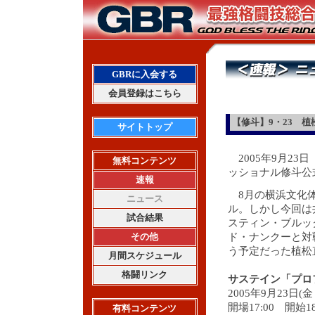
GBRに入会する
会員登録はこちら
【修斗】9・23 
サイトトップ
2005年9月2
無料コンテンツ
ッショナル修斗公
速報
8月の横浜文化体
ニュース
ル。しかし今回は
試合結果
スティン・ブルッ
その他
ド・ナンクーと対
う予定だった植松
月間スケジュール
格闘リンク
サステイン「プロ
2005年9月23日
開場17:00 開始18
有料コンテンツ