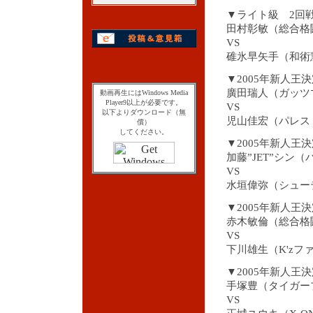
▼ライト級 2回
田村彰敏（総合格
VS
碓氷早矢手（和術
▼2005年新人王
廣田瑞人（ガッツ
動画再生にはWindows Media
Player9以上が必要です。
VS
以下よりダウンロード（無
児山佳宏（パレス
償）
してください。
▼2005年新人王
加藤”JET”シン
VS
水垣偉弥（シュー
▼2005年新人王
赤木敏倫（総合格
VS
下川雄生（K'zフ
▼2005年新人王
手塚豊（タイガー
VS