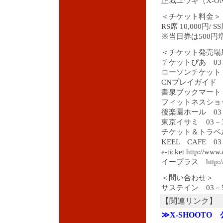
正城ユウキ（X-O
＜チケット料金＞
RS席 10,000円/ SS
※当日券は500円
＜チケット発売場
チケットぴあ 03－5
ローソンチケット 0
CNプレイガイド 03
書泉ブックマート 0
フィットネスショップ
後楽園ホール 03－5
東京イサミ 03－33
チケット＆トラベルT-
KEEL CAFE 03
e-ticket http://www.
イープラス http://ee
＜問い合わせ＞
サステイン 03－57
【関連リンク】
≫X-SHOOTO