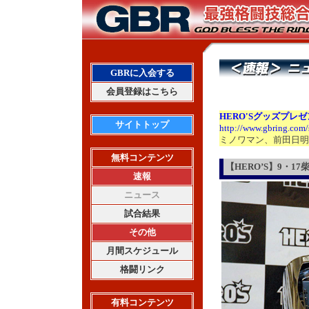
GBRに入会する
会員登録はこちら
HERO'S
グッズプレゼ
サイトトップ
http://www.gbring.com
ミノワマン、前田日明
無料コンテンツ
【HERO’S】9・
速報
ニュース
試合結果
その他
月間スケジュール
格闘リンク
有料コンテンツ