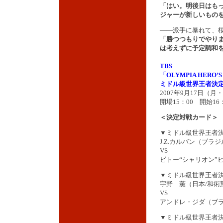
「はい。明後日はも
ジャーが新しいもの
――派手に暴れて、
「勝つつもりでやり
は考えずに予定調和
TBS
「OLYMPIA HERO’S
ミドル級世界王者決
2007年9月17日（
開場15：00 開始16
＜決定対戦カード＞
▼ミドル級世界王者決定
J.Z.カルバン（ブラ
VS
ビトー“シャリオン”
▼ミドル級世界王者決定
宇野 薫
（日本/和術
VS
アンドレ・ジダ（ブラ
▼ミドル級世界王者決定