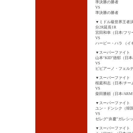
準決勝の勝者
VS
準決勝の勝者
▼ミドル級世界王者決
分2R延長1R
宮田和幸（日本/フリ
VS
ハービー・ハラ （イ
▼スーパーファイト H
山本“KID”徳郁（日本/K
VS
ビビアーノ・フェルナ
▼スーパーファイト HE
桜庭和志（日本/チー
VS
柴田勝頼（日本/ARM
▼スーパーファイト HE
ユン・ドンシク（韓国
VS
ゼレグ“弁慶”ガレシ
▼スーパーファイト H