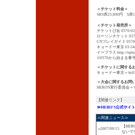
＜チケット料金＞
SRS席25,000円 S席1
＜チケット発売所＞
チケットぴあ 0570-02-
ローソンチケット 0570
CNプレイガイド 0570-0
キョードー東京 03-349
イープラス
http://eplu
※0570から始まる番
＜チケットに関する
キョードー東京＝℡03-3
＜大会に関するお問
HERO'S実行委員会＝℡0
【関連リンク】
≫HERO'S公式サイ
≪関連ニュース≫
【HE
2007/09/15
■
ないで