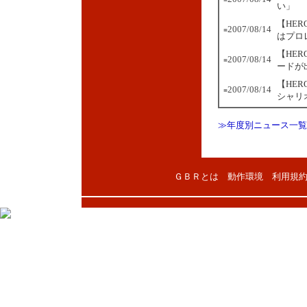
い」
【HE
2007/08/14
■
はプロ
【HER
2007/08/14
■
ードが
【HE
2007/08/14
■
シャリ
≫年度別ニュース一覧
ＧＢＲとは
動作環境
利用規