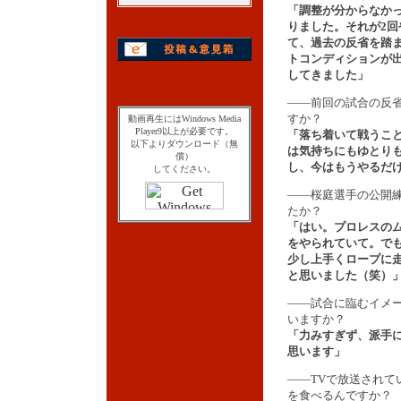
「調整が分からなか
りました。それが2回
て、過去の反省を踏
トコンディションが
してきました」
――前回の試合の反
すか？
動画再生にはWindows Media
Player9以上が必要です。
「落ち着いて戦うこ
以下よりダウンロード（無
は気持ちにもゆとり
償）
し、今はもうやるだ
してください。
――桜庭選手の公開
たか？
「はい。プロレスの
をやられていて。で
少し上手くロープに
と思いました（笑）
――試合に臨むイメ
いますか？
「力みすぎず、派手
思います」
――TVで放送され
を食べるんですか？