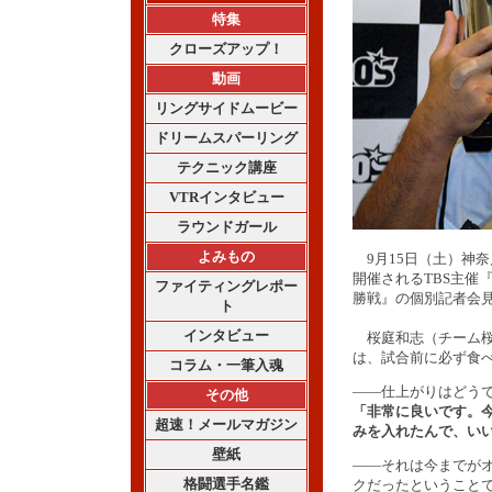
特集
クローズアップ！
動画
リングサイドムービー
ドリームスパーリング
テクニック講座
VTRインタビュー
ラウンドガール
よみもの
9月15日（土）神奈
開催されるTBS主催『O
ファイティングレポー
勝戦』の個別記者会
ト
インタビュー
桜庭和志（チーム桜
は、試合前に必ず食
コラム・一筆入魂
――仕上がりはどう
その他
「非常に良いです。今
超速！メールマガジン
みを入れたんで、い
壁紙
――それは今までが
格闘選手名鑑
クだったということ