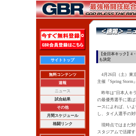
【全日本キック】4・
も決定
サイトトップ
無料コンテンツ
4月26日（土）東
主催『Spring S
速報
ニュース
昨年は“日本人キラ
試合結果
の最優秀選手に選ば
ースによれば、いよ
その他
し、タイ人選手の対
月間スケジュール
格闘リンク
現時点ではまだ対
スタジアムで活躍す