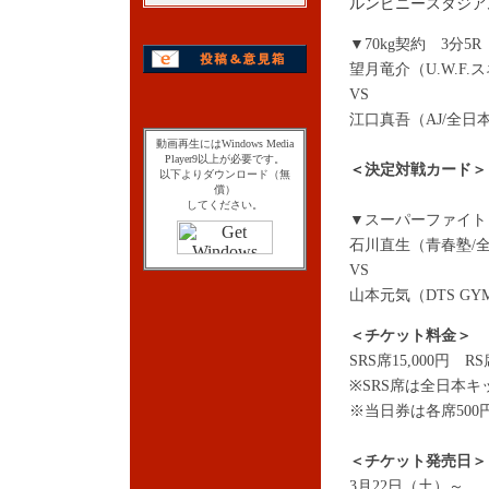
ルンピニースタジア
▼70kg契約 3分5R
望月竜介（U.W.F
VS
江口真吾（AJ/全日
動画再生にはWindows Media
Player9以上が必要です。
＜
決定対戦カード＞
以下よりダウンロード（無
償）
してください。
▼スーパーファイト 
石川直生（青春塾/
VS
山本元気（DTS G
＜チケット料金＞
SRS席15,000円 RS
※SRS席は全日本
※当日券は各席500
＜チケット発売日＞
3月22日（土）～