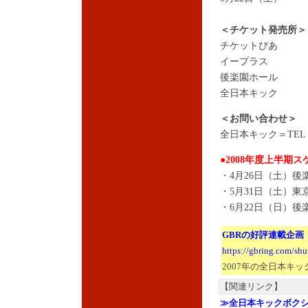
＜チケット発売所＞
チケットぴあ
イープラス
後楽園ホール
全日本キック
＜お問い合わせ＞
全日本キック＝TEL：03
●2008年度上半期
・4月26日（土）後
・5月31日（土）東
・6月22日（日）後
GBRの好評連載企画
https://gbring.com/sh
2007年の全日本キ
【関連リンク】
≫全日本キックボク