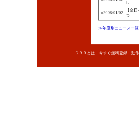
し
【全日
■
2008/01/02
つ
≫年度別ニュース一覧
ＧＢＲとは
今すぐ無料登録
動