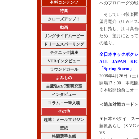
有料コンテンツ
へのプロローグの戦
特集
そして1・4後楽園
クローズアップ！
望月竜介（U.W.
動画
を目指し、江口真吾
リングサイドムービー
ため、望月にとって
の通り。
ドリームスパーリング
テクニック講座
全日本キックボクシ
VTRインタビュー
ALL JAPAN KIC
「Spring Storm」
ラウンドガール
2008年4月26日
よみもの
開場17：00 本戦開
吉鷹弘の打撃研究室
※本戦開始前にオー
インタビュー
コラム・一筆入魂
＜
追加対戦カード＞
その他
▼日本VSタイ スー
超速！メールマガジン
藤原あらし（S.V.
壁紙
VS
格闘選手名鑑