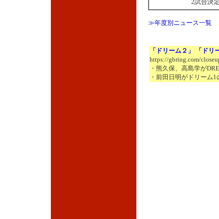
2試合決
≫年度別ニュース一覧
「ドリーム２」 「ドリ
https://gbring.com/close
・熊久保、高島学がDRE
・前田日明がドリーム1