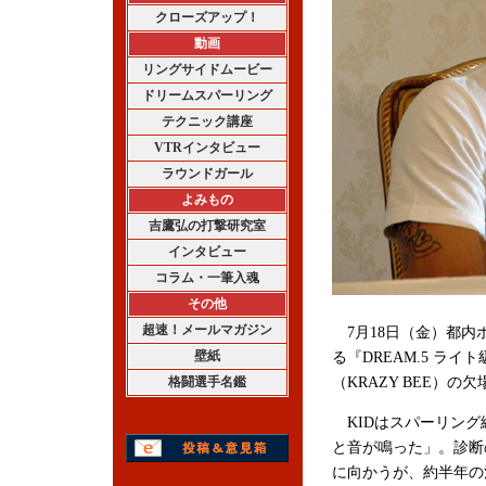
クローズアップ！
動画
リングサイドムービー
ドリームスパーリング
テクニック講座
VTRインタビュー
ラウンドガール
よみもの
吉鷹弘の打撃研究室
インタビュー
コラム・一筆入魂
その他
超速！メールマガジン
7月18日（金）都内
壁紙
る『DREAM.5 ライ
格闘選手名鑑
（KRAZY BEE）の
KIDはスパーリング
と音が鳴った」。診断
に向かうが、約半年の