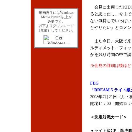
会見に出席したKID
動画再生にはWindows
ると思ったし、今まで
Media Player9以上が
ない気持ちでいっぱい
必要です。
以下よりダウンロード
とやりたい」とコメン
（無償）してください。
また今日、大阪で来日
ルティメット・フィッ
かを残り時間の中で調
※会見の詳細は後ほど
FEG
「DREAM.5 ライト
2008年7月21日（月
開場14：00 開始15
＜決定対戦カード＞
▼ライト級GP 準決