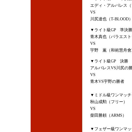
エディ・アルバレス（アメリカ
VS
川尻達也（T-BLOOD
▼ライト級GP 準決
青木真也（パラエスト
VS
宇野 薫（和術慧舟會
▼ライト級GP 決勝
アルバレスVS川尻の
VS
青木VS宇野の勝者
▼ミドル級ワンマッチ
秋山成勲（フリー）
VS
柴田勝頼（ARMS）
▼フェザー級ワンマッ