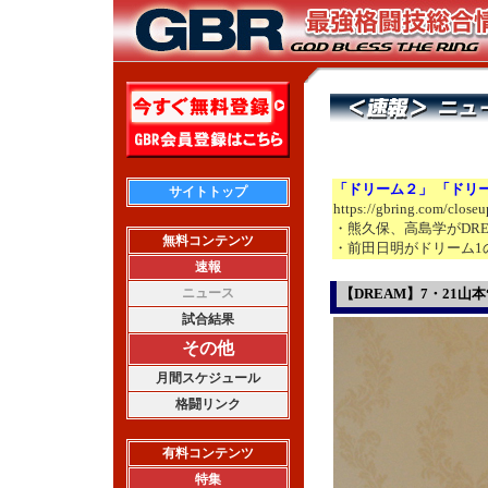
「ドリーム２」 「ドリ
サイトトップ
https://gbring.com/close
・熊久保、高島学がDRE
無料コンテンツ
・前田日明がドリーム1
速報
ニュース
【DREAM】7・21山
試合結果
その他
月間スケジュール
格闘リンク
有料コンテンツ
特集