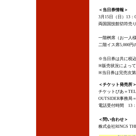
＜当日券情報＞
3月15日（日）13：
両国国技館切符売
一階桝席（お一人様）
二階イス席5,000円
※当日券は共に税
※販売状況によっ
※当日券は完売次
＜チケット発売所
チケットぴあ＝TEL：0
OUTSIDER事務局＝TE
電話受付時間 13：
＜問い合わせ＞
株式会社RINGS THE