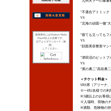
“九州天下一の重量
“不適合アトミック
VS
“北海の頑固一徹”
“寝ても立ってもフ
動画再生にはWindows Media
Player9以上が必要です。
VS
以下よりダウンロード（無
償）
“顔面美容整形マシ
してください。
“津田沼のピットブ
VS
“濱の勇二”高垣勇二
＜チケット料金＞
SRS席（アリーナ、椅
※一枡2名様での
※3歳以上のお客様
※入場時、荷物の
※酒類、危険物の