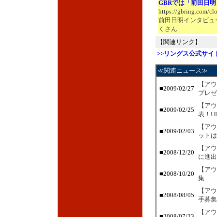
GBRでは「前田日
https://gbring.com/cl
前田日明インタビュ
くさん
【関連リンク】
>>リングス公式サイ
≪関連ニュース≫
【アウ
■2009/02/27
プレゼ
【アウ
■2009/02/25
表！U
【アウ
■2009/02/03
ットは
【アウ
■2008/12/20
に進出
【アウ
■2008/10/20
集
【アウ
■2008/08/05
手募集
【アウ
■2008/07/23