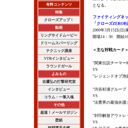
有料コンテンツ
となる。
特集
ファイティングネ
クローズアップ！
「クローズZEROⅡ公開
動画
2009年3月15日(
リングサイドムービー
開場14：30 開始16
ドリームスパーリング
＜主な対戦カード
テクニック講座
VTRインタビュー
“関東伝説チーマー
ラウンドガール
VS
よみもの
“レジェンドオブ池
吉鷹弘の打撃研究室
インタビュー
“渋谷杉浦グループ
VS
コラム・一筆入魂
“法曹界の最強弁護
その他
超速！メールマガジン
“封印解放アウトレ
壁紙
VS
格闘選手名鑑