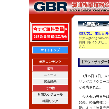
GBRでは「前田日
https://gbring.com/cl
前田日明インタビュ
さん
サイトトップ
無料コンテンツ
【アウトサイダー
速報
ニュース
3月15日（日）
試合結果
リングス『クローズZE
が発表された。
その他
月間スケジュール
今大会の当日券は明
格闘リンク
発売。発売席種は一階
況によっては発売