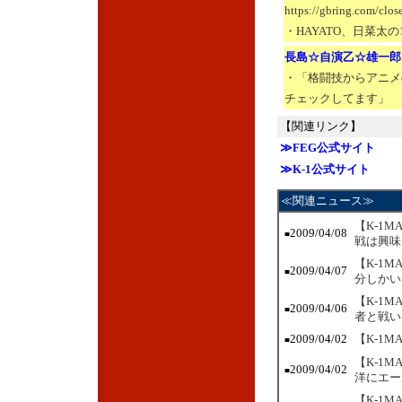
https://gbring.com/clos
・HAYATO、日菜
長島☆自演乙☆雄一郎
・「格闘技からアニメ
チェックしてます」
【関連リンク】
≫FEG公式サイト
≫K-1公式サイト
≪関連ニュース≫
【K-1
2009/04/08
■
戦は興味
【K-1
2009/04/07
■
分しかい
【K-1
2009/04/06
■
者と戦い
2009/04/02
【K-1
■
【K-1
2009/04/02
■
洋にエー
【K-1