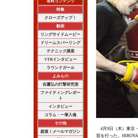
有料コンテンツ
特集
クローズアップ！
動画
リングサイドムービー
ドリームスパーリング
テクニック講座
VTRインタビュー
ラウンドガール
よみもの
吉鷹弘の打撃研究室
ファイティングレポー
ト
インタビュー
コラム・一筆入魂
その他
4月9日（木）東京・蒲
超速！メールマガジン
習を行った。HIROY