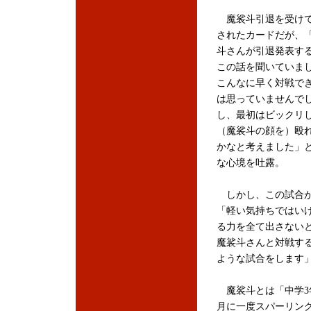
魔裟斗引退を受け
されたカードだが、
斗さんが引退発表す
この話を聞いていま
こんなに早く対戦で
は思っていませんで
し、最初はビックリ
（魔裟斗の顔を）殴
かなと考えました」
な心境を吐露。
しかし、この試合が
「軽い気持ちではい
る力を全て出さない
魔裟斗さんと対戦す
ような試合をします
魔裟斗とは「中学3
月に一度スパーリン