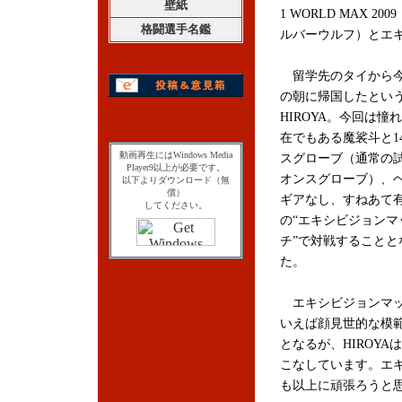
壁紙
1 WORLD MAX 2009
格闘選手名鑑
ルバーウルフ）とエ
留学先のタイから今
の朝に帰国したとい
HIROYA。今回は憧
在でもある魔裟斗と1
動画再生にはWindows Media
スグローブ（通常の試
Player9以上が必要です。
オンスグローブ）、
以下よりダウンロード（無
償）
ギアなし、すねあて
してください。
の“エキシビジョンマ
チ”で対戦することと
た。
エキシビジョンマ
いえば顔見世的な模
となるが、HIROY
こなしています。エ
も以上に頑張ろうと