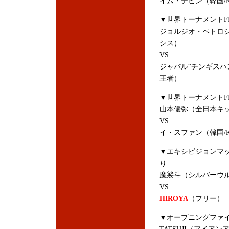
イム・チビン（韓国/K
▼世界トーナメントFIN
ジョルジオ・ペトロ
シス）
VS
ジャバル“チンギスハン
王者）
▼世界トーナメントFI
山本優弥（全日本キッ
VS
イ・スファン（韓国/
▼エキシビジョンマッ
り
魔裟斗（シルバーウルフ
VS
HIROYA
（フリー）
▼オープニングファイ