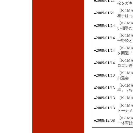
2009/01/21
■
松をガキ
【K-1
2009/01/21
■
相手は元
【K-1
2009/01/14
■
い相手だ
【K-1
2009/01/14
■
平野綾と
【K-1
2009/01/14
■
を回避「
【K-1
2009/01/14
■
ロゴン再
【K-1
2009/01/13
■
抽選会
【K-1
2009/01/13
■
手」（谷
2009/01/13
【K-1
■
【K-1
2009/01/13
■
トーナメ
【K-1
2008/12/08
■
一体育館