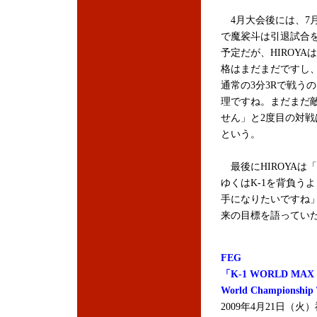
4月大会後には、7
で魔裟斗は引退試合
予定だが、HIROYA
格はまだまだですし、
通常の3分3Rで戦う
理ですね。まだまだ
せん」と2度目の対戦
という。
最後にHIROYAは
ゆくはK-1を背負う
手になりたいですね
来の目標を語ってい
FEG
「K-1 WORLD MAX 
World Championship
2009年4月21日（