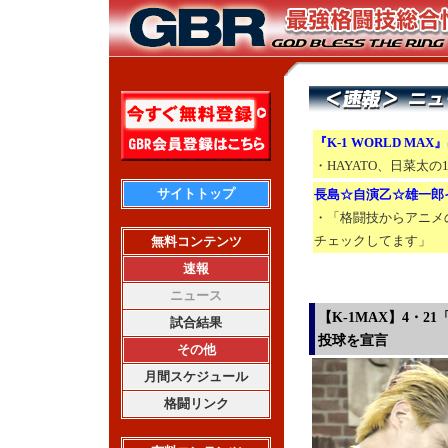
『K-1 WORLD MAX
・HAYATO、日菜太
サイトトップ
長島☆自演乙☆雄一郎
・「格闘技からアニメ
チェックしてます」
無料コンテンツ
速報
ニュース
【K-1MAX】4・2
試合結果
投球を宣言
その他
月間スケジュール
格闘リンク