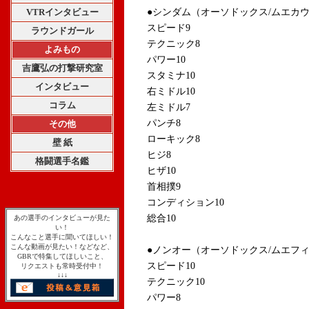
VTRインタビュー
●シンダム（オーソドックス/ムエカ
スピード9
ラウンドガール
テクニック8
よみもの
パワー10
吉鷹弘の打撃研究室
スタミナ10
インタビュー
右ミドル10
コラム
左ミドル7
パンチ8
その他
ローキック8
壁 紙
ヒジ8
格闘選手名鑑
ヒザ10
首相撲9
コンディション10
総合10
あの選手のインタビューが見た
い！
こんなこと選手に聞いてほしい！
こんな動画が見たい！などなど、
●ノンオー（オーソドックス/ムエフ
GBRで特集してほしいこと、
スピード10
リクエストも常時受付中！
↓↓↓
テクニック10
パワー8