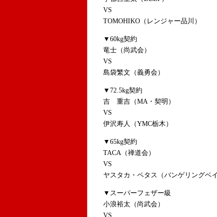
VS
TOMOHIKO（レンジャー品川）
▼60kg契約
竜士（尚武会）
VS
島袋繁文（義勇会）
▼72.5kg契約
吉 重吉（MA・契明）
VS
伊沢寿人（YMC栃木）
▼65kg契約
TACA（禅道会）
VS
ヤスタカ・ペタス（バンゲリングベ
▼スーパーフェザー級
小浪裕太（尚武会）
VS