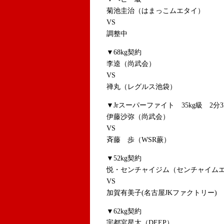
菊池圭治（はまっこムエタイ）
VS
調整中
▼68kg契約
李逵（尚武会）
VS
禅丸（レグルス池袋）
▼Jrスーパーファイト 35kg級 2分3
伊藤沙弥（尚武会）
VS
斉藤 歩（WSR蕨）
▼52kg契約
悦・センチャイジム（センチャイムエ
VS
加賀有美子(名古屋JKファクトリー)
▼62kg契約
宇都宮星太（DEEP）