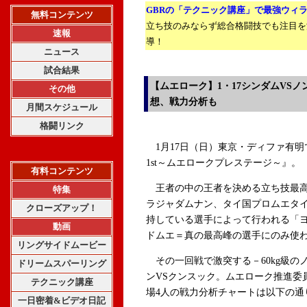
GBRの「テクニック講座」で最強ウィ
無料コンテンツ
立ち技のみならず総合格闘技でも注目を
速報
導！
ニュース
試合結果
【ムエローク】1・17シンダムVS
その他
想、戦力分析も
月間スケジュール
格闘リンク
1月17日（日）東京・ディファ有明で開
1st～ムエロークプレステージ～』。
有料コンテンツ
王者の中の王者を決める立ち技最高
特集
ラジャダムナン、タイ国プロムエタ
クローズアップ！
持している選手によって行われる「ヨ
動画
ドムエ＝真の最高峰の選手にのみ使
リングサイドムービー
その一回戦で激突する－60kg級のノ
ドリームスパーリング
ンVSクンスック。ムエローク推進委
テクニック講座
場4人の戦力分析チャートは以下の通
一日密着&ビデオ日記