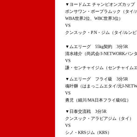
▼ヨードムエ チャンピオンズカップ 
ポンサワン・ポープラムック（タイ/
WBA世界2位、WBC世界3位）
VS
クンスック・P.N・ジム（タイ/ルン
▼ムエリーグ 55kg契約 3分5R
清水雄介（尚武会/J-NETWORKバン
VS
謙・センチャイジム（センチャイム
▼ムエリーグ フライ級 3分5R
魂叶獅（はまっこムエタイ/元J-NET
VS
勇児（細川/MA日本フライ級6位）
▼日泰交流戦 3分5R
クンスック・アラビアジム（タイ）
VS
シノ・KRSジム（KRS）