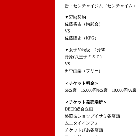
晋・センチャイジム（センチャイム
▼57kg契約
佐藤将吉（尚武会）
VS
佐藤隆史（KFG）
▼女子50kg級 2分3R
丹原(八王子ＦＳＧ)
VS
田中由梨（フリー)
＜チケット料金＞
SRS席 15,000円/RS席 10,000円/A
＜チケット発売場所＞
DEEK総合企画
格闘技ショップイサミ各店舗
ムエタイインフォ
チケットぴあ各店舗