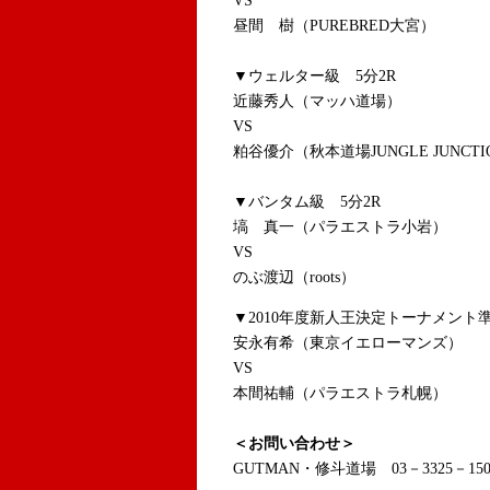
VS
昼間 樹（PUREBRED大宮）
▼ウェルター級 5分2R
近藤秀人（マッハ道場）
VS
粕谷優介（秋本道場JUNGLE JUNCTI
▼バンタム級 5分2R
塙 真一（パラエストラ小岩）
VS
のぶ渡辺（roots）
▼2010年度新人王決定トーナメント
安永有希（東京イエローマンズ）
VS
本間祐輔（パラエストラ札幌）
＜お問い合わせ＞
GUTMAN・修斗道場 03－3325－150