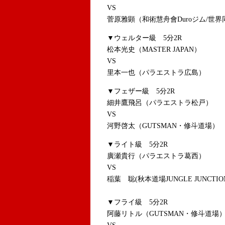
VS
菅原雅顕（和術慧舟會Duroジム/世界
▼ウェルター級 5分2R
松本光史（MASTER JAPAN）
VS
里本一也（パラエストラ広島）
▼フェザー級 5分2R
細井鷹飛呂（パラエストラ松戸）
VS
河野啓太（GUTSMAN・修斗道場）
▼ライト級 5分2R
廣瀬貴行（パラエストラ葛西）
VS
稲葉 聡(秋本道場JUNGLE JUNCTIO
▼フライ級 5分2R
阿藤リトル（GUTSMAN・修斗道場