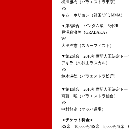
柳澤雅樹（パラエストラ東京）
VS
キム・ホリョン（韓国/グミMMA）
▼第3試合 バンタム級 5分2R
戸澤真澄美（GRABAKA）
VS
大里洋志（スカーフィスト）
▼第2試合 2010年度新人王決定ト
アキラ（久我山ラスカル）
VS
鈴木淑徳（パラエストラ松戸）
▼第1試合 2010年度新人王決定トー
齊藤 曜（パラエストラ仙台）
VS
中村好史（マッハ道場）
＜チケット料金＞
RS席 10,000円/SS席 8,000円/S席 