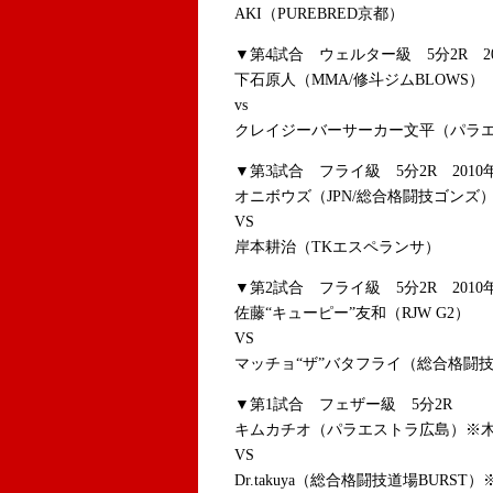
AKI（PUREBRED京都）
▼第4試合 ウェルター級 5分2R 
下石原人（MMA/修斗ジムBLOWS）
vs
クレイジーバーサーカー文平（パラ
▼第3試合 フライ級 5分2R 20
オニボウズ（JPN/総合格闘技ゴンズ
VS
岸本耕治（TKエスペランサ）
▼第2試合 フライ級 5分2R 20
佐藤“キューピー”友和（RJW G2）
VS
マッチョ“ザ”バタフライ（総合格闘
▼第1試合 フェザー級 5分2R
キムカチオ（パラエストラ広島）※木
VS
Dr.takuya（総合格闘技道場BURS