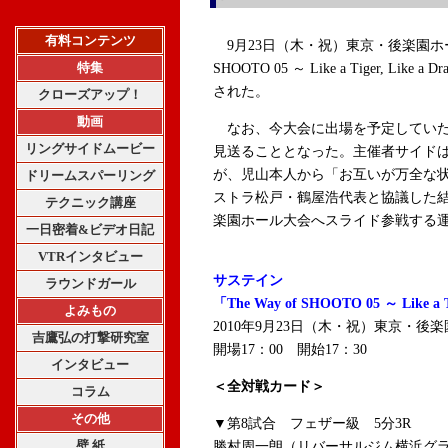
有料コンテンツ
9月23日（木・祝）東京・後楽園ホール
特集
SHOOTO 05 ～ Like a Tiger, L
された。
クローズアップ！
動画
なお、今大会に出場を予定していた
リングサイドムービー
見送ることとなった。主催者サイド
が、児山本人から「お互いが万全な
ドリームスパーリング
ストラ松戸・鶴屋浩代表と協議した結
テクニック講座
楽園ホール大会へスライド参戦する
一日密着&ビデオ日記
VTRインタビュー
サステイン
ラウンドガール
「The Way of SHOOTO 05 ～ Like a T
よみもの
2010年9月23日（木・祝）東京・後
吉鷹弘の打撃研究室
開場17：00 開始17：30
インタビュー
＜全対戦カード＞
コラム
その他
▼第8試合 フェザー級 5分3R
壁 紙
勝村周一朗（リバーサルジム横浜グラ