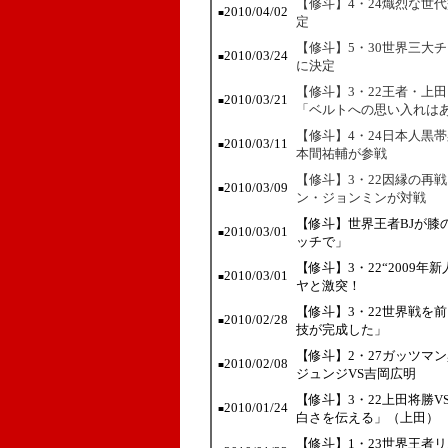
【修斗】4・24熾烈な世
2010/04/02
■
定
【修斗】5・30世界三大
2010/03/24
■
に決定
【修斗】3・22王者・上
2010/03/21
■
「ベルトへの思い入れは
【修斗】4・24日本人黒
2010/03/11
■
本間祐輔が参戦
【修斗】3・22因縁の再
2010/03/09
■
ン・ジョンミンが対戦
【修斗】世界王者BJが膝
2010/03/01
■
ッチで」
【修斗】3・22“2009
2010/03/01
■
ヤと激突！
【修斗】3・22世界戦を
2010/02/28
■
技が完成した」
【修斗】2・27ガッツマ
2010/02/08
■
ジュンジVS吉岡広明
【修斗】3・22上田将勝
2010/01/24
■
白さを伝える」（上田）
【修斗】1・23世界王者