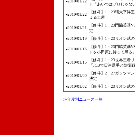
2010/01/22
■
ト「あいつはプロじゃな
【修斗】1・23環太平洋
2010/01/22
■
える土屋
【修斗】1・23門脇英基
2010/01/21
■
定
2010/01/19
【修斗】1・23リオン武
■
【修斗】1・23門脇英基
2010/01/15
■
トを小田原に持って帰る
【修斗】1・23世界王者
2010/01/15
■
「JCBで日沖選手と防衛
【修斗】2・27ガッツマ
2010/01/09
■
決定
2010/01/02
【修斗】1・23リオン武
■
≫年度別ニュース一覧