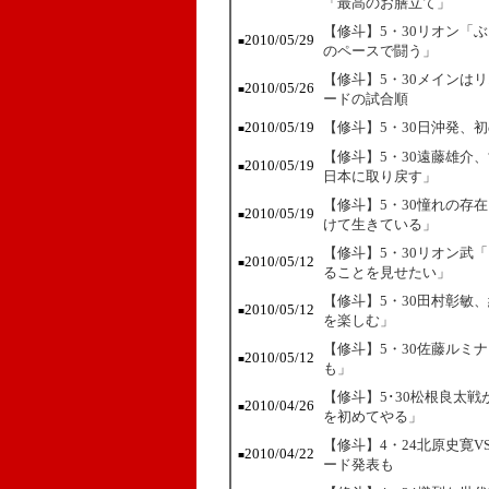
「最高のお膳立て」
【修斗】5・30リオン「
2010/05/29
■
のペースで闘う」
【修斗】5・30メインは
2010/05/26
■
ードの試合順
2010/05/19
【修斗】5・30日沖発、
■
【修斗】5・30遠藤雄介
2010/05/19
■
日本に取り戻す」
【修斗】5・30憧れの存
2010/05/19
■
けて生きている」
【修斗】5・30リオン武
2010/05/12
■
ることを見せたい」
【修斗】5・30田村彰敏
2010/05/12
■
を楽しむ」
【修斗】5・30佐藤ルミ
2010/05/12
■
も」
【修斗】5･30松根良太
2010/04/26
■
を初めてやる」
【修斗】4・24北原史寛V
2010/04/22
■
ード発表も