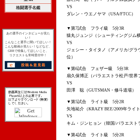
VS
格闘選手名鑑
ダレン・ウエノヤマ（USA/FTCC）
▼第7試合 フライ級 5分3R
あの選手のインタビューが見た
猿丸ジュンジ（シューティングジム横
い！
こんなこと選手に聞いてほしい！
VS
こんな動画が見たい！などなど、
ジェシー・タイタノ（アメリカ/グラウ
GBRで特集してほしいこと、
リクエストも常時受付中！
位）
↓↓↓
▼第6試合 フェザー級 5分3R
扇久保博正（パラエストラ松戸/世界
VS
田澤 聡（GUTSMAN・修斗道場）
▼第5試合 ライト級 5分2R
矢地祐介（KRAZY BEE/2009年ラ
VS
キム・ジンヒョン（韓国/パラエスト
▼第4試合 ライト級 5分2R