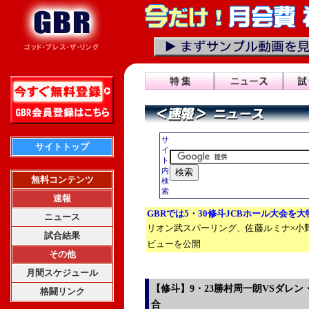
サ
サイトトップ
イ
ト
内
無料コンテンツ
検
索
速報
GBRでは5・30修斗JCBホール大会を
ニュース
リオン武スパーリング、佐藤ルミナ×小
試合結果
ビューを公開
その他
月間スケジュール
【修斗】9・23勝村周一朗VSダレ
格闘リンク
合