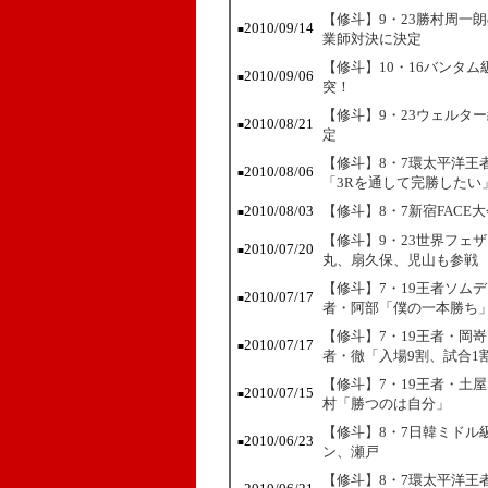
【修斗】9・23勝村周一
2010/09/14
■
業師対決に決定
【修斗】10・16バンタ
2010/09/06
■
突！
【修斗】9・23ウェルタ
2010/08/21
■
定
【修斗】8・7環太平洋王
2010/08/06
■
「3Rを通して完勝したい
2010/08/03
【修斗】8・7新宿FAC
■
【修斗】9・23世界フェ
2010/07/20
■
丸、扇久保、児山も参戦
【修斗】7・19王者ソム
2010/07/17
■
者・阿部「僕の一本勝ち
【修斗】7・19王者・岡
2010/07/17
■
者・徹「入場9割、試合1
【修斗】7・19王者・土
2010/07/15
■
村「勝つのは自分」
【修斗】8・7日韓ミドル
2010/06/23
■
ン、瀬戸
【修斗】8・7環太平洋王