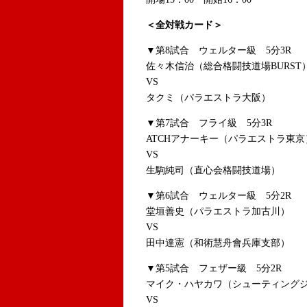
＜全対戦カード＞
▼第8試合 ウェルター級 5分3R
佐々木信治（総合格闘技道場BURST
VS
タクミ（パラエストラ大阪）
▼第7試合 フライ級 5分3R
ATCHアナーキー（パラエストラ東京
VS
生駒純司（直心会格闘技道場）
▼第6試合 ウェルター級 5分2R
堂垣善史（パラエストラ加古川）
VS
田中達憲（和術慧舟會兵庫支部）
▼第5試合 フェザー級 5分2R
マイク・ハヤカワ（シューティング
VS