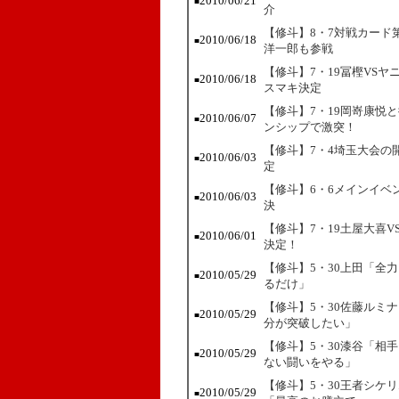
2010/06/21
■
介
【修斗】8・7対戦カード
2010/06/18
■
洋一郎も参戦
【修斗】7・19冨樫VS
2010/06/18
■
スマキ決定
【修斗】7・19岡嵜康悦
2010/06/07
■
ンシップで激突！
【修斗】7・4埼玉大会の
2010/06/03
■
定
【修斗】6・6メインイベ
2010/06/03
■
決
【修斗】7・19土屋大喜
2010/06/01
■
決定！
【修斗】5・30上田「全
2010/05/29
■
るだけ」
【修斗】5・30佐藤ルミ
2010/05/29
■
分が突破したい」
【修斗】5・30漆谷「相
2010/05/29
■
ない闘いをやる」
【修斗】5・30王者シケ
2010/05/29
■