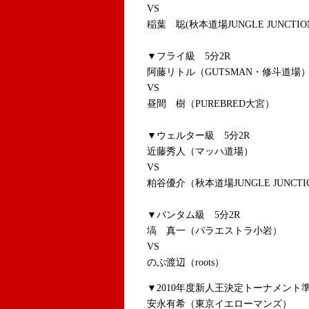
VS
稲葉 聡(秋本道場JUNGLE JUNCTIO
▼フライ級 5分2R
阿藤リトル（GUTSMAN・修斗道場
VS
昼間 樹（PUREBRED大宮）
▼ウェルター級 5分2R
近藤秀人（マッハ道場）
VS
粕谷優介（秋本道場JUNGLE JUNCTI
▼バンタム級 5分2R
塙 真一（パラエストラ小岩）
VS
のぶ渡辺（roots）
▼2010年度新人王決定トーナメント
安永有希（東京イエローマンズ）