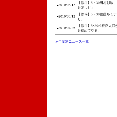
【修斗】5・30田村彰敏
2010/05/12
■
を楽しむ」
【修斗】5・30佐藤ルミ
2010/05/12
■
も」
【修斗】5･30松根良太
2010/04/26
■
を初めてやる」
≫年度別ニュース一覧