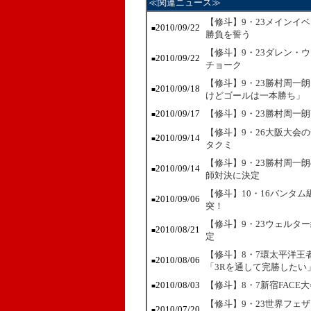
≪関連ニュース≫
【修斗】9・23メインイ
2010/09/22
■
勝負を誓う
【修斗】9・23ダレン・
2010/09/22
■
チョーク
【修斗】9・23勝村周一
2010/09/18
■
けどゴールは一本勝ち」
2010/09/17
【修斗】9・23勝村周一
■
【修斗】9・26大阪大会
2010/09/14
■
タクミ
【修斗】9・23勝村周一
2010/09/14
■
師対決に決定
【修斗】10・16バンタ
2010/09/06
■
突！
【修斗】9・23ウェルタ
2010/08/21
■
定
【修斗】8・7環太平洋王
2010/08/06
■
「3Rを通して完勝したい
2010/08/03
【修斗】8・7新宿FAC
■
【修斗】9・23世界フェ
2010/07/20
■