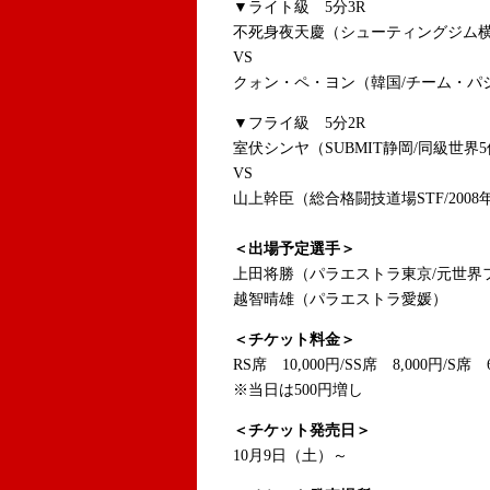
▼ライト級 5分3R
不死身夜天慶（シューティングジム横
VS
クォン・ペ・ヨン（韓国/チーム・パシ
▼フライ級 5分2R
室伏シンヤ（SUBMIT静岡/同級世界
VS
山上幹臣（総合格闘技道場STF/200
＜出場予定選手＞
上田将勝（パラエストラ東京/元世界
越智晴雄（パラエストラ愛媛）
＜チケット料金＞
RS席 10,000円/SS席 8,000円/S席 
※当日は500円増し
＜チケット発売日＞
10月9日（土）～