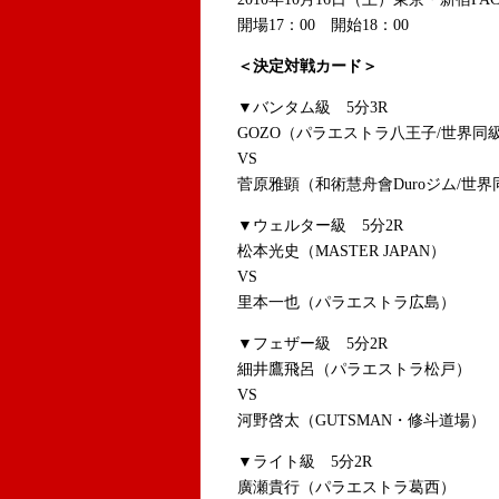
開場17：00 開始18：00
＜決定対戦カード＞
▼バンタム級 5分3R
GOZO（パラエストラ八王子/世界同
VS
菅原雅顕（和術慧舟會Duroジム/世界
▼ウェルター級 5分2R
松本光史（MASTER JAPAN）
VS
里本一也（パラエストラ広島）
▼フェザー級 5分2R
細井鷹飛呂（パラエストラ松戸）
VS
河野啓太（GUTSMAN・修斗道場）
▼ライト級 5分2R
廣瀬貴行（パラエストラ葛西）