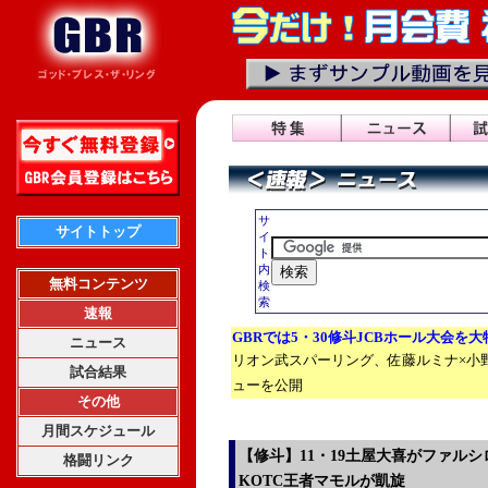
サ
サイトトップ
イ
ト
内
無料コンテンツ
検
索
速報
GBRでは5・30修斗JCBホール大会を
ニュース
リオン武スパーリング、佐藤ルミナ×小
試合結果
ューを公開
その他
月間スケジュール
【修斗】11・19土屋大喜がファル
格闘リンク
KOTC王者マモルが凱旋