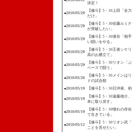
■
決定！
【修斗】5・30上田「全
2010/05/29
■
だけ」
【修斗】5・30佐藤ルミ
2010/05/29
■
が突破したい」
【修斗】5・30漆谷「相
2010/05/29
■
い闘いをやる」
【修斗】5・30王者シケ
2010/05/29
■
高のお膳立て」
【修斗】5・30リオン「
2010/05/29
■
ペースで闘う」
【修斗】5・30メインは
2010/05/26
■
ドの試合順
2010/05/19
【修斗】5・30日沖発、
■
【修斗】5・30遠藤雄介
2010/05/19
■
本に取り戻す」
【修斗】5・30憧れの存
2010/05/19
■
て生きている」
【修斗】5・30リオン武
2010/05/12
■
ことを見せたい」