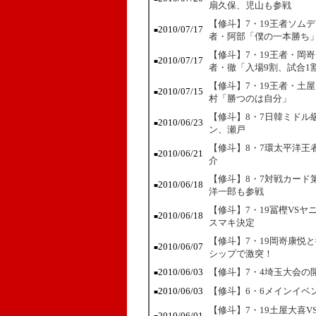
扇久保、児山も参戦
【修斗】7・19王者ソム
2010/07/17
■
者・阿部「僕の一本勝ち
【修斗】7・19王者・岡
2010/07/17
■
者・徹「入場9割、試合1
【修斗】7・19王者・土
2010/07/15
■
村「勝つのは自分」
【修斗】8・7日韓ミドル
2010/06/23
■
ン、瀬戸
【修斗】8・7環太平洋王
2010/06/21
■
介
【修斗】8・7対戦カード
2010/06/18
■
洋一郎も参戦
【修斗】7・19冨樫VS
2010/06/18
■
スマキ決定
【修斗】7・19岡嵜康悦
2010/06/07
■
シップで激突！
2010/06/03
【修斗】7・4埼玉大会の
■
2010/06/03
【修斗】6・6メインイベ
■
【修斗】7・19土屋大喜
2010/06/01