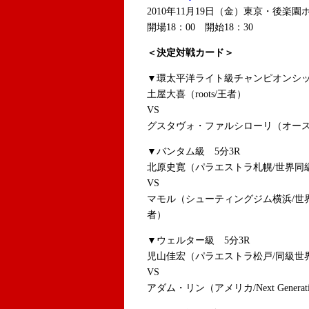
2010年11月19日（金）東京・後楽園
開場18：00 開始18：30
＜決定対戦カード＞
▼環太平洋ライト級チャンピオンシッ
土屋大喜（roots/王者）
VS
グスタヴォ・ファルシローリ（オースト
▼バンタム級 5分3R
北原史寛（パラエストラ札幌/世界同
VS
マモル（シューティングジム横浜/世界
者）
▼ウェルター級 5分3R
児山佳宏（パラエストラ松戸/同級世
VS
アダム・リン（アメリカ/Next Generat