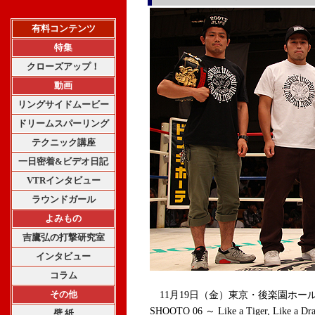
有料コンテンツ
特集
クローズアップ！
動画
リングサイドムービー
ドリームスパーリング
テクニック講座
一日密着&ビデオ日記
VTRインタビュー
ラウンドガール
よみもの
吉鷹弘の打撃研究室
インタビュー
コラム
その他
11月19日（金）東京・後楽園ホールで
SHOOTO 06 ～ Like a Tiger, 
壁 紙