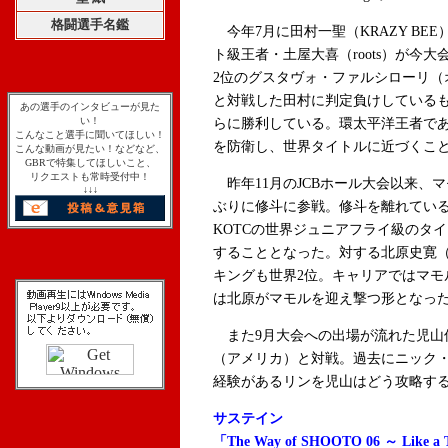
格闘選手名鑑
今年7月に田村一聖（KRAZY BE
ト級王者・土屋大喜（roots）が今
2位のグスタヴォ・ファルシローリ（
と対戦した田村に判定負けしているも
あの選手のインタビューが見た
い！
らに勝利している。環太平洋王者であ
こんなこと選手に聞いてほしい！
を防衛し、世界タイトルに近づくこ
こんな動画が見たい！などなど、
GBRで特集してほしいこと、
リクエストも常時受付中！
昨年11月のJCBホール大会以来、
↓↓↓
ぶりに修斗に参戦。修斗を離れてい
KOTCの世界ジュニアフライ級のタイ
することとなった。対する北原史寛（
キングも世界2位。キャリアではマモ
は北原がマモルを迎え撃つ形となっ
また9月大会への出場が流れた児山
（アメリカ）と対戦。過去にニック
経験があるリンを児山はどう攻略す
サステイン
「The Way of SHOOTO 06 ～ Like a T