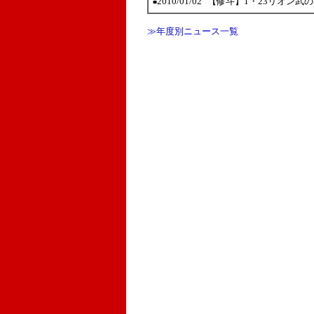
2010/01/02
【修斗】1・23リオン武
■
≫年度別ニュース一覧