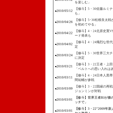
を楽しむ」
【修斗】5・30佐藤ルミ
2010/05/12
■
も」
【修斗】5･30松根良太
2010/04/26
■
を初めてやる」
【修斗】4・24北原史寛V
2010/04/22
■
ード発表も
【修斗】4・24熾烈な世
2010/04/02
■
定
【修斗】5・30世界三大
2010/03/24
■
に決定
【修斗】3・22王者・上
2010/03/21
■
「ベルトへの思い入れは
【修斗】4・24日本人黒
2010/03/11
■
間祐輔が参戦
【修斗】3・22因縁の再
2010/03/09
■
ジョンミンが対戦
【修斗】世界王者BJが膝
2010/03/01
■
ッチで」
【修斗】3・22“2009
2010/03/01
■