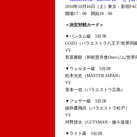
2010年10月16日（土）東京・新宿FAC
開場17：00 開始18：00
＜決定対戦カード＞
▼バンタム級 5分3R
GOZO（パラエストラ八王子/世界同
VS
菅原雅顕（和術慧舟會Duroジム/世界
▼ウェルター級 5分2R
松本光史（MASTER JAPAN）
VS
里本一也（パラエストラ広島）
▼フェザー級 5分2R
細井鷹飛呂（パラエストラ松戸）
VS
河野啓太（GUTSMAN・修斗道場）
▼ライト級 5分2R