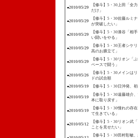
【修斗】5・30上田「全
2010/05/29
■
だけ」
【修斗】5・30佐藤ルミ
2010/05/29
■
が突破したい」
【修斗】5・30漆谷「相
2010/05/29
■
い闘いをやる」
【修斗】5・30王者シケ
2010/05/29
■
高のお膳立て」
【修斗】5・30リオン「
2010/05/29
■
ペースで闘う」
【修斗】5・30メインは
2010/05/26
■
ドの試合順
2010/05/19
【修斗】5・30日沖発、
■
【修斗】5・30遠藤雄介
2010/05/19
■
本に取り戻す」
【修斗】5・30憧れの存
2010/05/19
■
て生きている」
【修斗】5・30リオン武
2010/05/12
■
ことを見せたい」
【修斗】5・30田村彰敏
2010/05/12
■