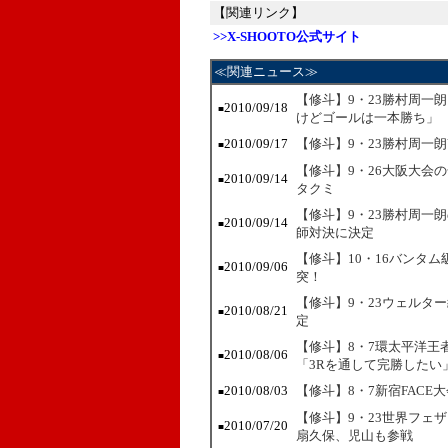
【関連リンク】
>>X-SHOOTO公式サイト
≪関連ニュース≫
【修斗】9・23勝村周一
2010/09/18
■
けどゴールは一本勝ち」
2010/09/17
【修斗】9・23勝村周一
■
【修斗】9・26大阪大会
2010/09/14
■
タクミ
【修斗】9・23勝村周一
2010/09/14
■
師対決に決定
【修斗】10・16バンタ
2010/09/06
■
突！
【修斗】9・23ウェルタ
2010/08/21
■
定
【修斗】8・7環太平洋王
2010/08/06
■
「3Rを通して完勝したい
2010/08/03
【修斗】8・7新宿FAC
■
【修斗】9・23世界フェ
2010/07/20
■
扇久保、児山も参戦