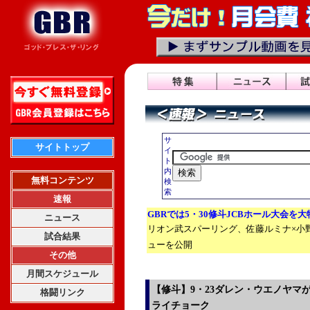
サ
サイトトップ
イ
ト
内
無料コンテンツ
検
索
速報
GBRでは5・30修斗JCBホール大会を
ニュース
リオン武スパーリング、佐藤ルミナ×小
試合結果
ューを公開
その他
月間スケジュール
【修斗】9・23ダレン・ウエノヤマ
格闘リンク
ライチョーク