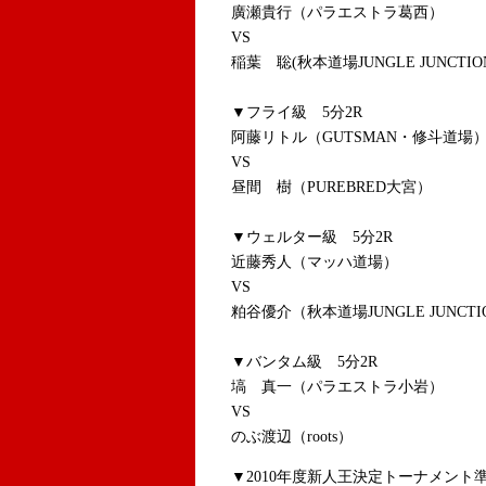
廣瀬貴行（パラエストラ葛西）
VS
稲葉 聡(秋本道場JUNGLE JUNCTIO
▼フライ級 5分2R
阿藤リトル（GUTSMAN・修斗道場
VS
昼間 樹（PUREBRED大宮）
▼ウェルター級 5分2R
近藤秀人（マッハ道場）
VS
粕谷優介（秋本道場JUNGLE JUNCTI
▼バンタム級 5分2R
塙 真一（パラエストラ小岩）
VS
のぶ渡辺（roots）
▼2010年度新人王決定トーナメント