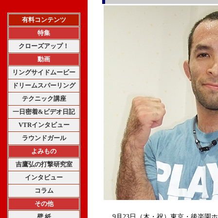
有料コンテンツ
特集
クローズアップ！
動画
リングサイドムービー
ドリームスパーリング
テクニック講座
一日密着&ビデオ日記
VTRインタビュー
ラウンドガール
よみもの
吉鷹弘の打撃研究室
インタビュー
コラム
その他
壁 紙
9月23日（木・祝）東京・後楽園ホール