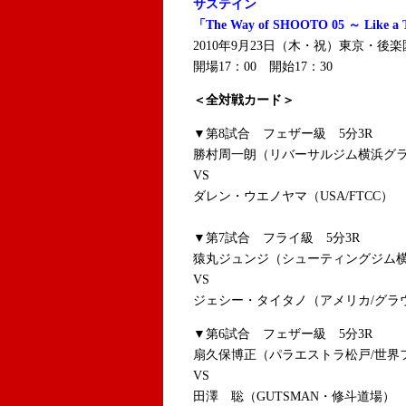
サステイン
「The Way of SHOOTO 05 ～ Like a T
2010年9月23日（木・祝）東京・後
開場17：00 開始17：30
＜全対戦カード＞
▼第8試合 フェザー級 5分3R
勝村周一朗（リバーサルジム横浜グラ
VS
ダレン・ウエノヤマ（USA/FTCC）
▼第7試合 フライ級 5分3R
猿丸ジュンジ（シューティングジム横
VS
ジェシー・タイタノ（アメリカ/グラウ
▼第6試合 フェザー級 5分3R
扇久保博正（パラエストラ松戸/世界
VS
田澤 聡（GUTSMAN・修斗道場）