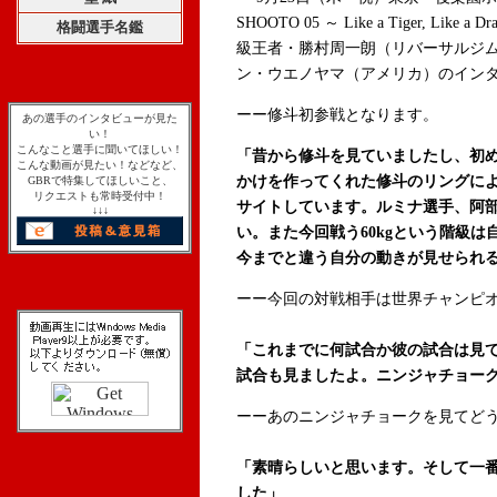
SHOOTO 05 ～ Like a Tiger, 
格闘選手名鑑
級王者・勝村周一朗（リバーサルジ
ン・ウエノヤマ（アメリカ）のイン
ーー修斗初参戦となります。
あの選手のインタビューが見た
い！
こんなこと選手に聞いてほしい！
「昔から修斗を見ていましたし、初
こんな動画が見たい！などなど、
かけを作ってくれた修斗のリングに
GBRで特集してほしいこと、
リクエストも常時受付中！
サイトしています。ルミナ選手、阿
↓↓↓
い。また今回戦う60kgという階級
今までと違う自分の動きが見せられ
ーー今回の対戦相手は世界チャンピ
「これまでに何試合か彼の試合は見
試合も見ましたよ。ニンジャチョー
ーーあのニンジャチョークを見てど
「素晴らしいと思います。そして一
した」