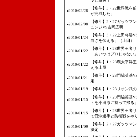
ヤと激突！
【修斗】3・22世界戦を
2010/02/28
■
が完成した」
【修斗】2・27ガッツマ
2010/02/08
■
ュンジVS吉岡広明
【修斗】3・22上田将勝
2010/01/24
■
白さを伝える」（上田）
【修斗】1・23世界王者
2010/01/22
■
「あいつはプロじゃない
【修斗】1・23環太平洋
2010/01/22
■
える土屋
【修斗】1・23門脇英基
2010/01/21
■
定
2010/01/19
【修斗】1・23リオン武
■
【修斗】1・23門脇英基
2010/01/15
■
トを小田原に持って帰る
【修斗】1・23世界王者
2010/01/15
■
で日沖選手と防衛戦をや
【修斗】2・27ガッツマ
2010/01/09
■
決定