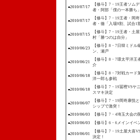
【修斗】7・19王者ソム
2010/07/17
■
者・阿部「僕の一本勝ち
【修斗】7・19王者・岡
2010/07/17
■
者・徹「入場9割、試合1
【修斗】7・19王者・土
2010/07/15
■
村「勝つのは自分」
【修斗】8・7日韓ミドル
2010/06/23
■
ン、瀬戸
【修斗】8・7環太平洋王
2010/06/21
■
介
【修斗】8・7対戦カード
2010/06/18
■
洋一郎も参戦
【修斗】7・19冨樫VS
2010/06/18
■
スマキ決定
【修斗】7・19岡嵜康悦
2010/06/07
■
シップで激突！
2010/06/03
【修斗】7・4埼玉大会の
■
2010/06/03
【修斗】6・6メインイベ
■
【修斗】7・19土屋大喜
2010/06/01
■
決定！