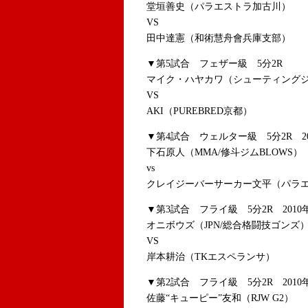
堂垣善史（パラエストラ加古川）
VS
田中達憲（和術慧舟會兵庫支部）
▼第5試合 フェザー級 5分2R
マイク・ハヤカワ（シューティング
VS
AKI（PUREBRED京都）
▼第4試合 ウェルター級 5分2R 
下石原人（MMA/修斗ジムBLOWS）
vs
クレイジーバーサーカー文平（パラ
▼第3試合 フライ級 5分2R 20
オニボウズ（JPN/総合格闘技ゴンズ
VS
岸本耕治（TKエスペランサ）
▼第2試合 フライ級 5分2R 20
佐藤“キューピー”友和（RJW G2）