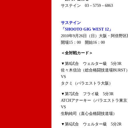
サステイン 03－5759－6863
サステイン
「SHOOTO GIG WEST 12」
2010年9月26日（日）大阪・阿倍野
開場15：00 開始16：00
＜全対戦カード＞
▼第8試合 ウェルター級 5分3R
佐々木信治（総合格闘技道場BURST
VS
タクミ（パラエストラ大阪）
▼第7試合 フライ級 5分3R
ATCHアナーキー（パラエストラ東京
VS
生駒純司（直心会格闘技道場）
▼第6試合 ウェルター級 5分2R