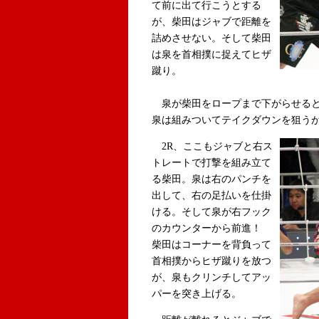
て前に出て行こうとする
が、柴田はジャブで距離を
詰めさせない。そして柴田
は泉を首相撲に捉えてヒザ
蹴り。
泉が柴田をロープまで下がらせると
泉は組みついてテイクダウンを狙う
2R、ここもジャブと右ス
トレートで打撃を組み立て
る柴田。泉は右のパンチを
出して、右の足払いを仕掛
ける。そして泉が右フック
のカウンターから前進！
柴田はコーナーを背負って
首相撲からヒザ蹴りを放つ
が、泉もクリンチしてアッ
パーを突き上げる。