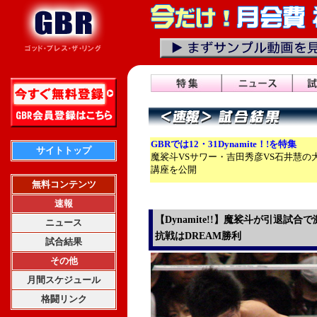
GBRでは12・31Dynamite！!を特集
サイトトップ
魔裟斗VSサワー・吉田秀彦VS石井慧
講座を公開
無料コンテンツ
速報
【Dynamite!!】魔裟斗が引退試
ニュース
抗戦はDREAM勝利
試合結果
その他
月間スケジュール
格闘リンク