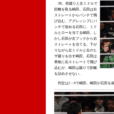
3R、前蹴りと左ミドルで
距離を取る嶋田。石田は右
ストレートからパンチで飛
び込む。アグレッシブにパ
ンチで攻める石田に、ミド
ルとローを当てる嶋田。し
かし石田が左フックから右
ストレートを当てる。下が
りながら左ミドルと左のヒ
ザ蹴りを出す嶋田。石田は
果敢に右ストレートで飛び
込むが、嶋田は蹴りで距離
を詰めさせない。
判定は2－0で嶋田。嶋田が石田を