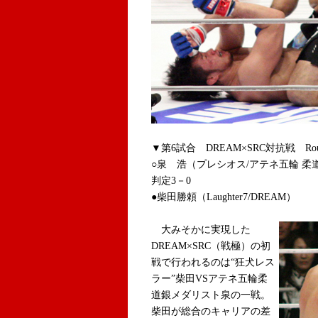
▼第6試合 DREAM×SRC対抗戦 Ro
○泉 浩（プレシオス/アテネ五輪 柔道
判定3－0
●柴田勝頼（Laughter7/DREAM）
大みそかに実現した
DREAM×SRC（戦極）の初
戦で行われるのは“狂犬レス
ラー”柴田VSアテネ五輪柔
道銀メダリスト泉の一戦。
柴田が総合のキャリアの差