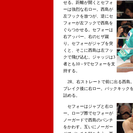
せる。距離が開くとセフォ
ーは強烈な右ロー。西島が
左フックを放つが、逆にセ
フォーが左フックで西島を
ぐらつかせる。セフォーは
右アッパー、右のヒザ蹴
り。セフォーがジャブを突
くと、そこに西島は左フッ
クで飛び込む。ジャッジは3
者とも10－9でセフォーを支
持する。
2R、右ストレートで前に出る西島
ブレイク後に右ロー。バックキック
詰める。
セフォーはジャブと右ロ
ー。ロープ際でセフォーが
ノーガードで西島のパンチ
をかわす。互いにノーガー