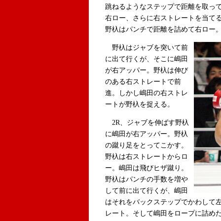
跳ねるようなステップで距離を取っ
右ロー、さらに右ストレートを当て
野杁はパンチで距離を詰めて右ロー
野杁はジャブを突いて前
に出て行くが、そこに嶋田
が右アッパー。野杁は伸び
のある右ストレートで前
進。しかし嶋田の右ストレ
ートが野杁を捉える。
2R、ジャブを伸ばす野杁
に嶋田が右アッパー。野杁
の蹴り足をとってこかす。
野杁は右ストレートからロ
ー。嶋田は飛びヒザ蹴り。
野杁はパンチの手数を増や
して前に出て行くが、嶋田
はそれをバックステップでかわして
レート。そして嶋田をロープに詰め