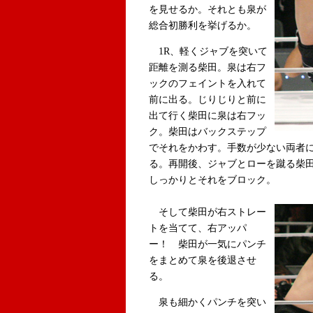
を見せるか。それとも泉が
総合初勝利を挙げるか。
1R、軽くジャブを突いて
距離を測る柴田。泉は右フ
ックのフェイントを入れて
前に出る。じりじりと前に
出て行く柴田に泉は右フッ
ク。柴田はバックステップ
でそれをかわす。手数が少ない両者
る。再開後、ジャブとローを蹴る柴
しっかりとそれをブロック。
そして柴田が右ストレー
トを当てて、右アッパ
ー！ 柴田が一気にパンチ
をまとめて泉を後退させ
る。
泉も細かくパンチを突い