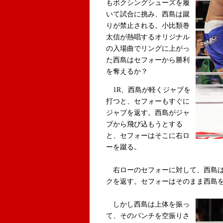
もボクシングシューズを履
いて試合に挑み、西島は蹴
りが禁止される。小比類巻
太信が熱唱するオリジナル
の入場曲でリングに上がっ
た西島はセフォーから勝利
を奪えるか？
1R、西島が軽くジャブを
打つと、セフォーもすぐに
ジャブを返す。西島がジャ
ブから飛び込もうとする
と、セフォーはそこに右ロ
ーを蹴る。
右ローのセフォーに対して、西島は
クを返す。セフォーはそのまま西島
しかし西島は上体を振っ
て、そのパンチを空振りさ