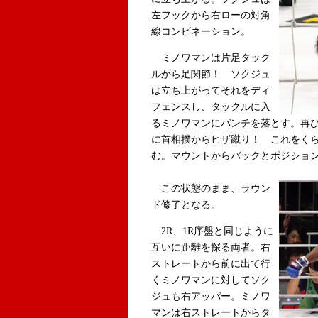
左フックから右ローの対角
線コンビネーション。
ミノワマンは片足タック
ルから足関節！ ソクジュ
は立ち上がってそれをディ
フェンスし、タックルに入
るミノワマンにパンチを落とす。再
に首相撲からヒザ蹴り！ これをく
む。マウントからバックとポジショ
この状態のまま、ラウン
ド修了となる。
2R、1R序盤と同じように
互いに距離を探る両者。右
ストレートから前に出て行
くミノワマンに対してソク
ジュも右アッパー。ミノワ
マンは右ストレートからタ