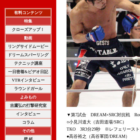
有料コンテンツ
特集
クローズアップ！
動画
リングサイドムービー
ドリームスパーリング
テクニック講座
一日密着&ビデオ日記
VTRインタビュー
ラウンドガール
よみもの
吉鷹弘の打撃研究室
インタビュー
▼第7試合 DREAM×SRC対抗戦 Ro
○小見川道大（吉田道場/SRC）
コラム
TKO 3R3分29秒 ※レフェリース
その他
●高谷裕之（高谷軍団/DREAM）
壁 紙