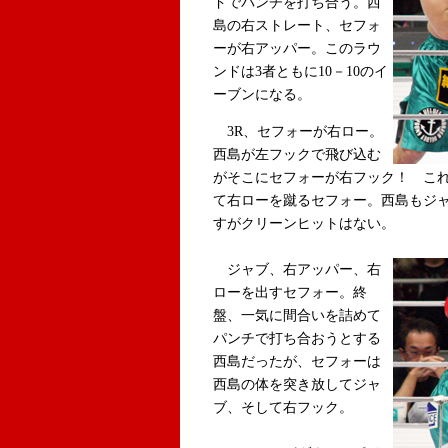
ドでパンチを打ち合う。西
島の右ストレート、セフォ
ーが右アッパー。このラウ
ンドは3者ともに10－10のイ
ーブンになる。
3R、セフォーが右ロー。
西島が左フックで飛び込む
がそこにセフォーが右フック！ こ
て右ローを蹴るセフォー。西島もジ
すがクリーンヒットはない。
ジャブ、右アッパー、右
ローを出すセフォー。終
盤、一気に間合いを詰めて
パンチで打ち合おうとする
西島だったが、セフォーは
西島の体を突き放してジャ
ブ、そして右フック。