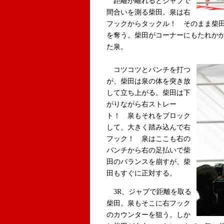
距離が離れるとジャブで
間合いを測る柴田。泉は右
フックからタックル！ そのまま柴
を奪う。柴田がコーナーにもたれか
た泉。
コツコツとパンチを打つ
が、柴田は泉の体を突き放
して立ち上がる。柴田は下
がりながら右ストレー
ト！ 泉もそれをブロック
して、大きく踏み込んで右
フック！ 泉はここも右の
パンチから右の足払いで柴
田のバランスを崩すが、柴
田もすぐに正対する。
3R、ジャブで距離を取る
柴田。泉もそこに右フック
のカウンターを狙う。しか