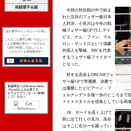
格闘選手名鑑
今回の対抗戦の中で組ま
れた注目のフェザー級日本
人対決。小見川は今年の戦
極フェザー級GPでLC.デイ
あの選手のインタビューが見た
い！
ビス、ナム・ファン、マル
こんなこと選手に聞いてほしい！
ロン・サンドロという強豪
こんな動画が見たい！などなど、
GBRで特集してほしいこと、
外国人を撃破、SRCを代表
リクエストも常時受付中！
↓↓↓
するフェザー級ファイター
となった。
対する高谷もDREAMフェ
ザー級GPで準優勝。決勝で
は優勝したビビアーノ・フ
ェルナンデスを後一歩のところまで
ァイトスタイルを信条としている両
1R、ガードを高く上げて
前に出て行く小見川。高谷
はそこに右ローを蹴ってい