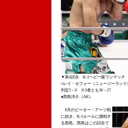
▼第4試合 K-1ヘビー級ワンマッチ 
○レイ・セフォー（ニュージーランド/
判定3－0 ※3者とも30－27
●西島洋介（AK）
8月のピーター・アーツ戦
に続き、K-1ルールに挑戦す
る西島。西島はこの試合で