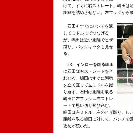
けて、すぐに右ストレート。嶋田は
距離を詰めさせない。左フックから
石田もすぐにパンチを返
してミドルまでつなげる
が、嶋田は近い距離でヒザ
蹴り、バックキックも見せ
る。
2R、インローを蹴る嶋田
に石田は右ストレートを合
わせる。嶋田はすぐに態勢
を立て直して左ミドルを蹴
り返す。石田は距離を取る
嶋田に左フック→右ストレ
ートで思い切り飛び込む。
嶋田は左ミドル、左のヒザ蹴り。し
距離を取る嶋田に対して、パンチで
攻防が続いた。