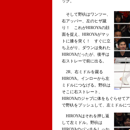
ック。
そして野杁はワンツー、
右アッパー、左のヒザ蹴
り！ これがHIROYAの顔
面を捉え、HIROYAがマッ
トに膝を突く！ すぐに立
ち上がり、ダウンは免れた
HIROYAだったが、後半は
右ストレーで前に出る。
2R、右ミドルを蹴る
HIROYA。インローから左
ミドルにつなげる。野杁は
そこに右ストレート、
HIROYAのジャブに体をもぐらせて
で野杁をプッシュして、左ミドルに
HIROYAはそれを押し返
して左ミドル。野杁は
HIROYAのパンチをしっか