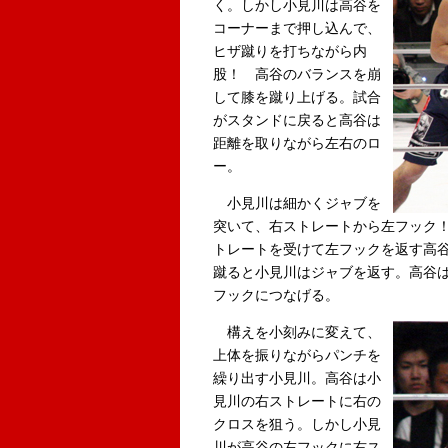
く。しかし小見川は高谷を
コーナーまで押し込んで、
ヒザ蹴りを打ちながら内
股！ 高谷のバランスを崩
して膝を蹴り上げる。試合
がスタンドに戻ると高谷は
距離を取りながら左右のロ
ー。
小見川は細かくジャブを
突いて、右ストレートから左フック
トレートを受けて左フックを返す高
蹴ると小見川はジャブを返す。高谷
フックにつなげる。
構えを小刻みに変えて、
上体を振りながらパンチを
繰り出す小見川。高谷は小
見川の右ストレートに右の
クロスを狙う。しかし小見
川が高谷の左フックに右ス