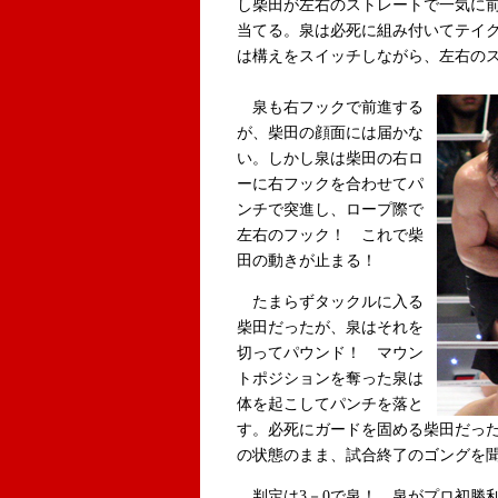
し柴田が左右のストレートで一気に
当てる。泉は必死に組み付いてテイ
は構えをスイッチしながら、左右の
泉も右フックで前進する
が、柴田の顔面には届かな
い。しかし泉は柴田の右ロ
ーに右フックを合わせてパ
ンチで突進し、ロープ際で
左右のフック！ これで柴
田の動きが止まる！
たまらずタックルに入る
柴田だったが、泉はそれを
切ってパウンド！ マウン
トポジションを奪った泉は
体を起こしてパンチを落と
す。必死にガードを固める柴田だっ
の状態のまま、試合終了のゴングを
判定は3－0で泉！ 泉がプロ初勝利