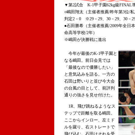
▼第2試合 K-1甲子園62kg級FINA
○嶋田翔太（主催者推薦/昨年第3位/私
判定2－0 ※29－29、30－29、30－2
●石田勝希（主催者推薦/2009年全
命高等学校/2年）
※嶋田が決勝戦に進出
今年が最後のK-1甲子園と
なる嶋田。前日会見では
「最後なので優勝したい」
と意気込みを語る。一方の
石田は野いりと並び今大会
の台風の目として、前評判
通りの強さを見せ付けた。
1R、飛び跳ねるようなス
テップで距離を取る嶋田。
ここからインロー、左ミド
ルを蹴り、右ストレートで
飛び込む。石田はそれを受