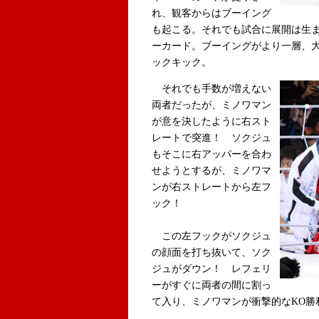
れ、観客からはブーイング
も起こる。それでも試合に展開は生ま
ーカード。ブーイングがより一層、
ックキック。
それでも手数が増えない
両者だったが、ミノワマン
が意を決したように右スト
レートで突進！ ソクジュ
もそこに右アッパーを合わ
せようとするが、ミノワマ
ンが右ストレートから左フ
ック！
この左フックがソクジュ
の顔面を打ち抜いて、ソク
ジュがダウン！ レフェリ
ーがすぐに両者の間に割っ
て入り、ミノワマンが衝撃的なKO勝