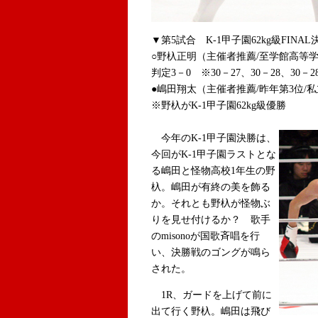
▼第5試合 K-1甲子園62kg級FINA
○野杁正明（主催者推薦/至学館高等学
判定3－0 ※30－27、30－28、30－2
●嶋田翔太（主催者推薦/昨年第3位/私
※野杁がK-1甲子園62kg級優勝
今年のK-1甲子園決勝は、
今回がK-1甲子園ラストとな
る嶋田と怪物高校1年生の野
杁。嶋田が有終の美を飾る
か。それとも野杁が怪物ぶ
りを見せ付けるか？ 歌手
のmisonoが国歌斉唱を行
い、決勝戦のゴングが鳴ら
された。
1R、ガードを上げて前に
出て行く野杁。嶋田は飛び