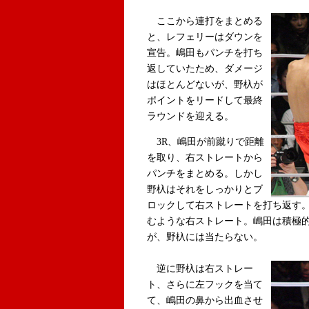
ここから連打をまとめる
と、レフェリーはダウンを
宣告。嶋田もパンチを打ち
返していたため、ダメージ
はほとんどないが、野杁が
ポイントをリードして最終
ラウンドを迎える。
3R、嶋田が前蹴りで距離
を取り、右ストレートから
パンチをまとめる。しかし
野杁はそれをしっかりとブ
ロックして右ストレートを打ち返す
むような右ストレート。嶋田は積極
が、野杁には当たらない。
逆に野杁は右ストレー
ト、さらに左フックを当て
て、嶋田の鼻から出血させ