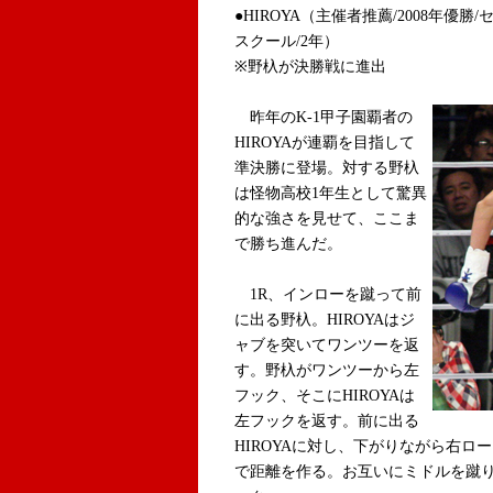
●HIROYA（主催者推薦/2008年
スクール/2年）
※野杁が決勝戦に進出
昨年のK-1甲子園覇者の
HIROYAが連覇を目指して
準決勝に登場。対する野杁
は怪物高校1年生として驚異
的な強さを見せて、ここま
で勝ち進んだ。
1R、インローを蹴って前
に出る野杁。HIROYAはジ
ャブを突いてワンツーを返
す。野杁がワンツーから左
フック、そこにHIROYAは
左フックを返す。前に出る
HIROYAに対し、下がりながら右ロ
で距離を作る。お互いにミドルを蹴り