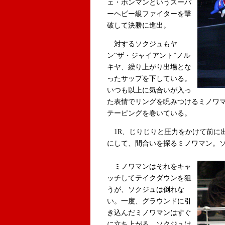
ェ・ホンマンというスーパ
ーヘビー級ファイターを撃
破して決勝に進出。
対するソクジュもヤ
ン“ザ・ジャイアント”ノル
キヤ、繰り上がり出場とな
ったサップを下している。
いつも以上に気合いが入っ
た表情でリングを睨みつけるミノワ
テーピングを巻いている。
1R、じりじりと圧力をかけて前に
にして、間合いを探るミノワマン。
ミノワマンはそれをキャ
ッチしてテイクダウンを狙
うが、ソクジュは倒れな
い。一度、グラウンドに引
き込んだミノワマンはすぐ
に立ち上がる。ソクジュは