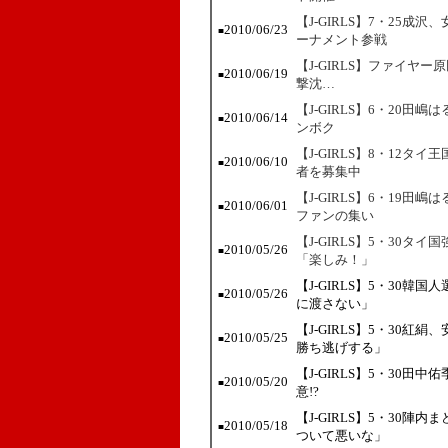
【J-GIRLS】7・25
2010/06/23
■
ーナメント参戦
【J-GIRLS】ファイヤ
2010/06/19
■
撃沈…
【J-GIRLS】6・20
2010/06/14
■
ンボク
【J-GIRLS】8・12
2010/06/10
■
者を募集中
【J-GIRLS】6・19
2010/06/01
■
ファンの集い
【J-GIRLS】5・30タイ国
2010/05/26
■
「楽しみ！」
【J-GIRLS】5・30
2010/05/26
■
に渡さない」
【J-GIRLS】5・30
2010/05/25
■
勝ち逃げする」
【J-GIRLS】5・30
2010/05/20
■
意!?
【J-GIRLS】5・30
2010/05/18
■
ついて悪いな」