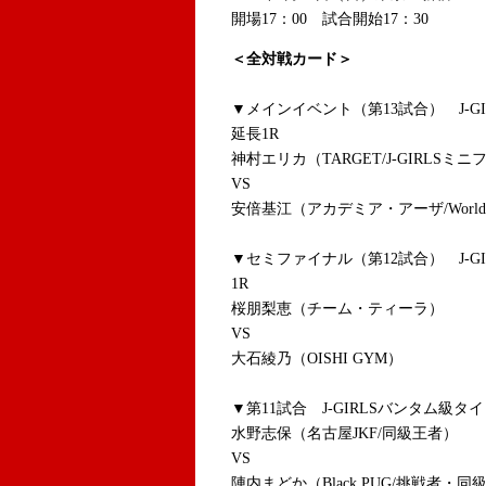
開場17：00 試合開始17：30
＜全対戦カード＞
▼メインイベント（第13試合） J-G
延長1R
神村エリカ（TARGET/J-GIRL
VS
安倍基江（アカデミア・アーザ/World Que
▼セミファイナル（第12試合）
J-G
1R
桜朋梨恵（チーム・ティーラ）
VS
大石綾乃（OISHI GYM）
▼
第11試合 J-GIRLS
バンタム級タイ
水野志保（名古屋JKF/同級王者）
VS
陣内まどか（Black PUG/挑戦者・同