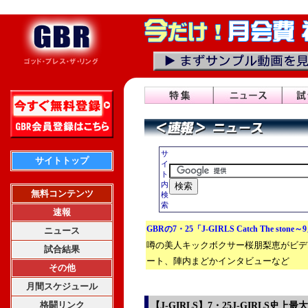
サ
サイトトップ
イ
ト
内
無料コンテンツ
検
索
速報
GBRの7・25「J-GIRLS Catch The stone
ニュース
噂の美人キックボクサー桜朋梨恵がビデ
試合結果
ート、陣内まどかインタビューなど
その他
月間スケジュール
格闘リンク
【J-GIRLS】7・25J-GIRLS