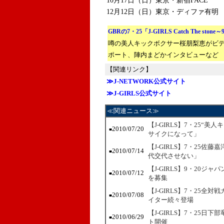
10月17日（日）東京・新宿FACE
12月12日（日）東京・ディファ有明
GBRの7・25「J-GIRLS Catch The ston
噂の美人キックボクサー桜朋梨恵がビ
ポート、陣内まどかインタビューなど
【関連リンク】
≫J-NETWORK公式サイト
≫J-GIRLS公式サイト
≪関連ニュース≫
【J-GIRLS】7・25
2010/07/20
■
サイクになって」
【J-GIRLS】7・25
2010/07/14
■
代交代させない」
【J-GIRLS】9・20
2010/07/12
■
を募集
【J-GIRLS】7・25
2010/07/08
■
イター続々登場
【J-GIRLS】7・25日
2010/06/29
■
ト開催