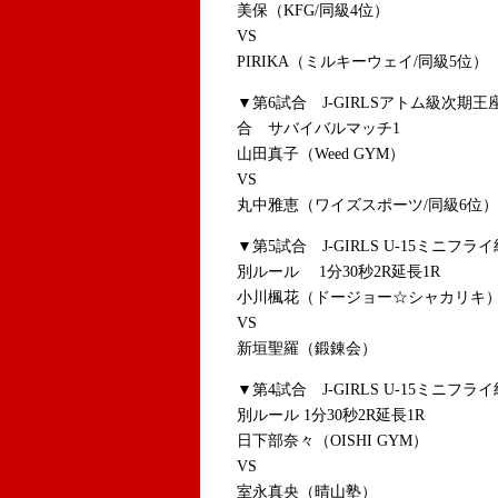
美保（KFG/同級4位）
VS
PIRIKA（ミルキーウェイ/同級5位）
▼第6試合 J-GIRLSアトム級次
合 サバイバルマッチ1
山田真子（Weed GYM）
VS
丸中雅恵（ワイズスポーツ/同級6位）
▼第5試合 J-GIRLS U-15ミニ
別ルール 1分30秒2R延長1R
小川楓花（ドージョー☆シャカリキ
VS
新垣聖羅（鍛錬会）
▼第4試合 J-GIRLS U-15ミニ
別ルール 1分30秒2R延長1R
日下部奈々（OISHI GYM）
VS
室永真央（晴山塾）