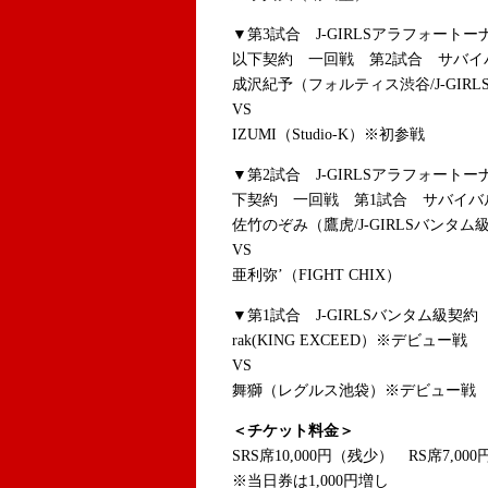
▼第3試合 J-GIRLSアラフォートー
以下契約 一回戦 第2試合 サバイ
成沢紀予（フォルティス渋谷/J-GIR
VS
IZUMI（Studio-K）※初参戦
▼第2試合 J-GIRLSアラフォートー
下契約 一回戦 第1試合 サバイバ
佐竹のぞみ（鷹虎/J-GIRLSバンタム
VS
亜利弥’（FIGHT CHIX）
▼第1試合 J-GIRLSバンタム級契約
rak(KING EXCEED）※デビュー戦
VS
舞獅（レグルス池袋）※デビュー戦
＜チケット料金＞
SRS席10,000円（残少） RS席7,0
※当日券は1,000円増し