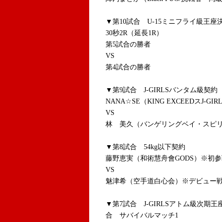
▼第10試合 U-15ミニフライ級王
30秒2R（延長1R）
第5試合の勝者
VS
第4試合の勝者
▼第9試合 J-GIRLSバンタム級契約
NANA☆SE（KING EXCEEDスJ-G
VS
林 美久（バンゲリングベイ・スピ
▼第8試合 54kg以下契約
藤野恵実（和術慧舟會GODS）※初参
VS
魅津希（空手道白心会）※デビュー
▼第7試合 J-GIRLSアトム級次
合 サバイバルマッチ1