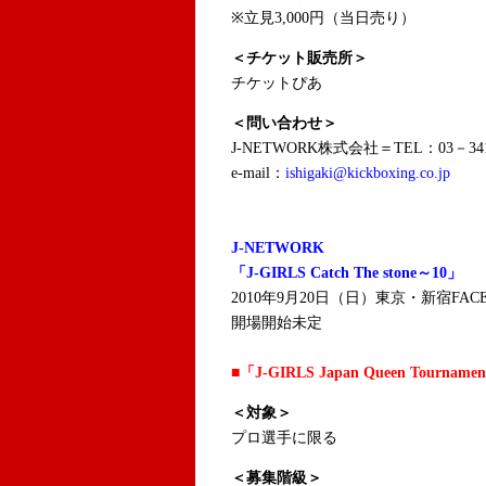
※立見3,000円（当日売り）
＜チケット販売所＞
チケットぴあ
＜問い合わせ＞
J-NETWORK株式会社＝TEL：03－341
e-mail：
ishigaki@kickboxing.co.jp
J-NETWORK
「J-GIRLS Catch The stone～10」
2010年9月20日（日）東京・新宿FAC
開場開始未定
■「J-GIRLS Japan Queen Tourn
＜対象＞
プロ選手に限る
＜募集階級＞