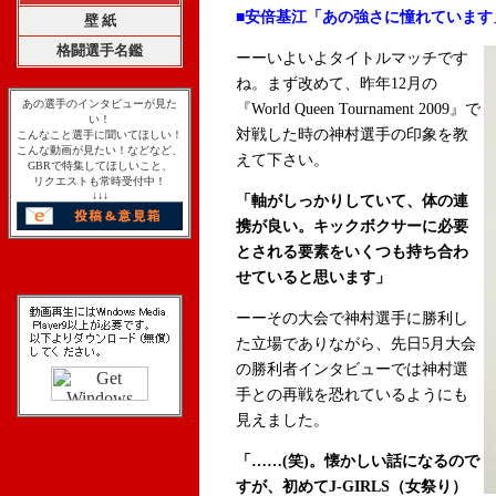
■安倍基江「あの強さに憧れています
壁 紙
格闘選手名鑑
ーーいよいよタイトルマッチです
ね。まず改めて、昨年12月の
あの選手のインタビューが見た
『World Queen Tournament 2009』で
い！
対戦した時の神村選手の印象を教
こんなこと選手に聞いてほしい！
こんな動画が見たい！などなど、
えて下さい。
GBRで特集してほしいこと、
リクエストも常時受付中！
↓↓↓
「軸がしっかりしていて、体の連
携が良い。キックボクサーに必要
とされる要素をいくつも持ち合わ
せていると思います」
ーーその大会で神村選手に勝利し
た立場でありながら、先日5月大会
の勝利者インタビューでは神村選
手との再戦を恐れているようにも
見えました。
「……(笑)。懐かしい話になるので
すが、初めてJ-GIRLS（女祭り）