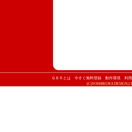
ＧＢＲとは
今すぐ無料登録
動作環境
利用
(C)YOSHIKURA DESIGN,LTD. 