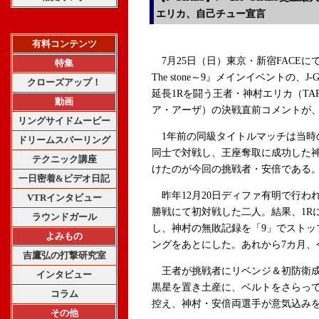
エリカ、自己チュー宣言
有料コンテンツ
7月25日（日）東京・新宿FACEにて開催さ
特集
The stone～9』メインイベントの、
クローズアップ！
延長1Rを闘う王者・神村エリカ（TA
動画
ア・アーザ）の決戦直前コメントが
リングサイドムービー
1年前の同級タイトルマッチは当時
ドリームスパーリング
同士で対戦し、王座奪取に成功した
テクニック講座
けたのが今回の挑戦者・安倍である
一日密着&ビデオ日記
昨年12月20日ディファ有明で行われた『Worl
VTRインタビュー
勝戦にて初対戦した二人。結果、1Rに
ラウンドガール
し、神村の無敗記録を「9」でストッ
よみもの
ングをあとにした。あれから7カ月、
吉鷹弘の打撃研究室
王者が挑戦者にリベンジ＆初防衛成
インタビュー
黒星を置き土産に、ベルトをさらっ
コラム
控え、神村・安倍両選手が意気込み
その他