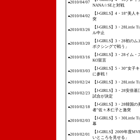
2010/04/07
■
NANA☆SEと対戦
【J-GIRLS】4・18
2010/04/02
■
突
【J-GIRLS】3・28Lit
2010/03/26
■
ル中止
【J-GIRLS】3・28初のム
2010/03/20
■
ボクシングで戦う」
【J-GIRLS】3・28
2010/03/16
■
KO宣言
【J-GIRLS】5・30
2010/03/03
■
に参戦！
2010/02/24
【J-GIRLS】3・28Lit
■
【J-GIRLS】3・28安
2010/02/23
■
試合が決定
【J-GIRLS】3・28
2010/02/18
■
者”佐々木仁子と激突
【J-GIRLS】5・30Lit
2010/02/03
■
幕
【J-GIRLS】2009年
2010/02/01
■
いところを見せる」