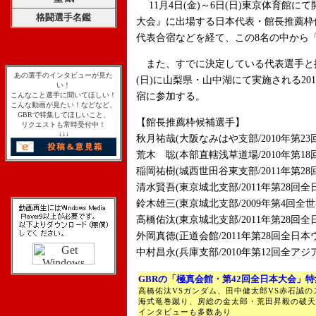
11月4日(金)～6日(日)東京体育館に
格闘選手名鑑
大会』に出場する日本代表・館長推薦枠
代表合宿などを経て、この8名の中から
また、すでに決定している代表選手と推薦
あの選手のインタビューが見た
(日)に山梨県・山中湖にて実施される2
い！
こんなこと選手に聞いてほしい！
宿に参加する。
こんな動画が見たい！などなど、
GBRで特集してほしいこと、
【館長推薦枠候補選手】
リクエストも常時受付中！
↓↓↓
秋月祐哉(大阪なみはや支部/2010年第2
荒木 聡(本部直轄浅草道場/2010年第1
稲岡祐樹(城西世田谷東支部/2011年第2
清水賢吾(東京城北支部/2011年第28回
鈴木雄三(東京城北支部/2009年第4回
高橋佑汰(東京城北支部/2011年第28
外岡真徳(正道会館/2011年第28回全日
中村昌永(兵庫支部/2010年第12回全アジ
GBRの「極真会館・第42回全日本大会」特
高橋佑汰VSガンダム、田中健太郎VS赤石誠
海式竜巻蹴り、房総の金太郎・荒田昇毅の破天
インタビューも多数あり