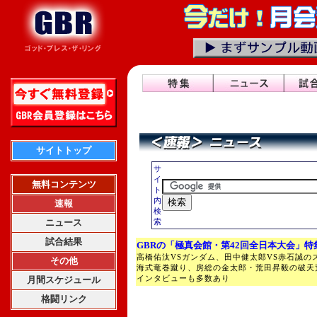
サイトトップ
サ
イ
無料コンテンツ
ト
内
速報
検
ニュース
索
試合結果
GBRの「極真会館・第42回全日本大会」特
高橋佑汰VSガンダム、田中健太郎VS赤石誠の
その他
海式竜巻蹴り、房総の金太郎・荒田昇毅の破天
インタビューも多数あり
月間スケジュール
格闘リンク