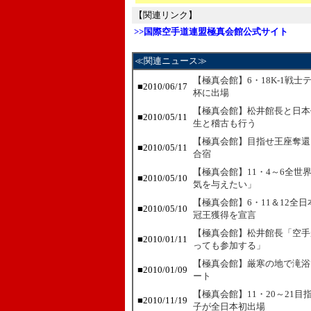
【関連リンク】
>>国際空手道連盟極真会館公式サイト
≪関連ニュース≫
【極真会館】6・18K-1戦
■2010/06/17
杯に出場
【極真会館】松井館長と日本
■2010/05/11
生と稽古も行う
【極真会館】目指せ王座奪還
■2010/05/11
合宿
【極真会館】11・4～6全
■2010/05/10
気を与えたい」
【極真会館】6・11＆12全
■2010/05/10
冠王獲得を宣言
【極真会館】松井館長「空手
■2010/01/11
っても参加する」
【極真会館】厳寒の地で滝浴
■2010/01/09
ート
【極真会館】11・20～21
■2010/11/19
子が全日本初出場