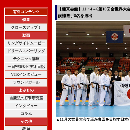
【極真会館】11・4～6第10回全世界
有料コンテンツ
候補選手8名を選出
特集
クローズアップ！
動画
リングサイドムービー
ドリームスパーリング
テクニック講座
一日密着&ビデオ日記
VTRインタビュー
ラウンドガール
よみもの
吉鷹弘の打撃研究室
インタビュー
コラム
▲11月の世界大会で王座奪回を目指す日本
その他
壁 紙