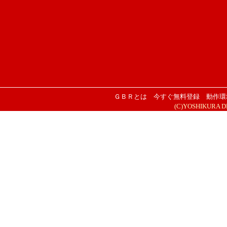
ＧＢＲとは
今すぐ無料登録
動作環
(C)YOSHIKURA DESI