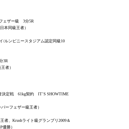
フェザー級 3分5R
F日本同級王者）
/ルンピニースタジアム認定同級10
分3R
級王者）
者決定戦 61kg契約 IT’S SHOWTIME
スーパーフェザー級王者）
者、Krushライト級グランプリ2009＆
 GP優勝）