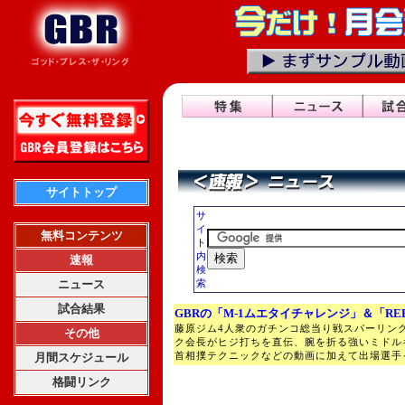
サイトトップ
サ
イ
無料コンテンツ
ト
内
速報
検
ニュース
索
試合結果
GBRの「M-1ムエタイチャレンジ」＆「RE
藤原ジム4人衆のガチンコ総当り戦スパーリン
その他
ク会長がヒジ打ちを直伝、腕を折る強いミドル
首相撲テクニックなどの動画に加えて出場選手
月間スケジュール
格闘リンク