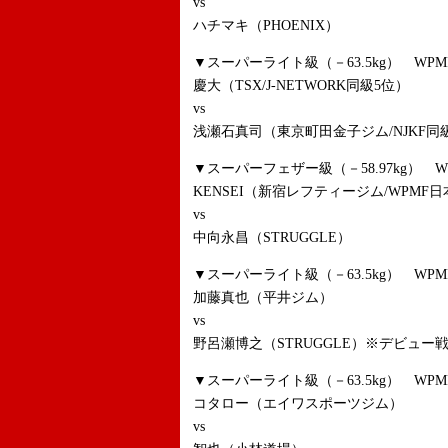
vs
ハチマキ（PHOENIX）
▼スーパーライト級（－63.5kg） WP
慶大（TSX/J-NETWORK同級5位）
vs
浅瀬石真司（東京町田金子ジム/NJKF同
▼スーパーフェザー級（－58.97kg） W
KENSEI（新宿レフティージム/WPMF
vs
中向永昌（STRUGGLE）
▼スーパーライト級（－63.5kg） WP
加藤真也（平井ジム）
vs
野呂瀬博之（STRUGGLE）※デビュー
▼スーパーライト級（－63.5kg） WP
コタロー（エイワスポーツジム）
vs