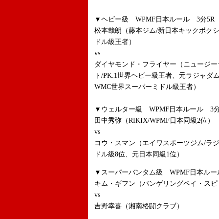
▼ヘビー級 WPMF日本ルール 3分5R
松本哉朗（藤本ジム/新日本キックボク
ドル級王者）
vs
ダイヤモンド・フライヤー（ニュージー
ト/PK.1世界ヘビー級王者、元ラジャ
WMC世界スーパーミドル級王者）
▼ウェルター級 WPMF日本ルール 3分
田中秀弥（RIKIX/WPMF日本同級2位）
vs
コウ・スマン（エイワスポーツジム/ラ
ドル級8位、元日本同級1位）
▼スーパーバンタム級 WPMF日本ルール
キム・ギフン（バンゲリングベイ・スピリ
vs
吉野幸喜（湘南格闘クラブ）