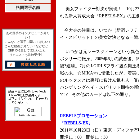
格闘選手名鑑
美女ファイター対決が実現！ 10月2
れる新人育成大会『REBELS-EX』の
今大会の注目は、いつか（新宿レフティ
あの選手のインタビューが見た
イ・スピリット）の美女対決となる一戦
い！
こんなこと選手に聞いてほしい！
こんな動画が見たい！などなど、
GBRで特集してほしいこと、
いつかは元レースクィーンという異色
リクエストも常時受付中！
ボクサーに転身。2005年6月の試合後
↓↓↓
後3連勝。7月のJ-GIRLSフライ級次
戦の末、☆MIKA☆に惜敗したが、着
のルックスとは裏腹に負けん気も人一倍
バンゲリングベイ・スピリット期待の新
て!? その他のカードは以下の通り。
REBELSプロモーション
『REBELS-EX』
2011年10月23日（日）東京・ディファ有
開場11：00 開始11：30