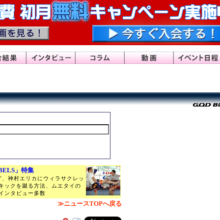
BELS」特集
グ、神村エリカにウィラサクレッ
キックを蹴る方法、ムエタイの
インタビュー多数
≫ニュースTOPへ戻る