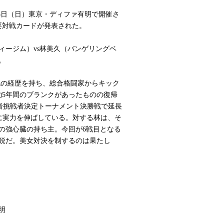
3日（日）東京・ディファ有明で開催さ
主要対戦カードが発表された。
ージム）vs林美久（バンゲリングベ
。
の経歴を持ち、総合格闘家からキック
、約5年間のブランクがあったものの復帰
期王者挑戦者決定トーナメント決勝戦で延長
実に実力を伸ばしている。対する林は、そ
の強心臓の持ち主。今回が6戦目となる
鋭だ。美女対決を制するのは果たし
明