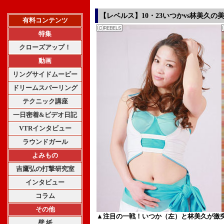
【レベルス】10・23いつかvs林美久の
有料コンテンツ
特集
クローズアップ！
動画
リングサイドムービー
ドリームスパーリング
テクニック講座
一日密着&ビデオ日記
VTRインタビュー
ラウンドガール
よみもの
吉鷹弘の打撃研究室
インタビュー
コラム
その他
▲注目の一戦！いつか（左）と林美久が激
壁 紙