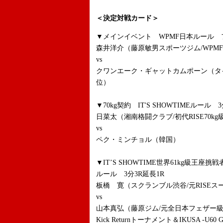
＜決定対戦カード＞
▼メインイベント WPMF日本ルール 
森井洋介（藤原敏男スポーツジム/WPM
vs
クワンエーク・ギャットカムポーン（タイ
位）
▼70kg契約 IT'S SHOWTIMEルール 3
日菜太（湘南格闘クラブ/初代RISE70kg
vs
ペク・ミンチョル（韓国）
▼IT’S SHOWTIME世界61kg級王座挑戦
ルール 3分3R延長1R
板橋 寛（スクランブル渋谷/元RISE
vs
山本真弘（藤原ジム/元全日本フェザー級王
Kick Returnトーナメント＆IKUSA -U60