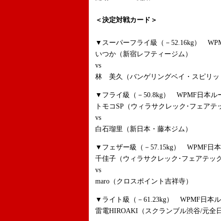
＜決定対戦カード＞
▼スーパーフライ級（－52.16kg） W
いつか（新宿レフティージム）
vs
林 美久（バンゲリングベイ・スピリッ
▼フライ級（－50.8kg） WPMF日本
トモコSP（ウィラサクレック･フェアテ
vs
白石瑠里（新日本・藤本ジム）
▼フェザー級（－57.15kg） WPMF
千佳子（ウィラサクレック･フェアテッ
vs
maro（クロスポイント吉祥寺）
▼ライト級（－61.23kg） WPMF日
雷電HIROAKI（スクランブル渋谷/元全