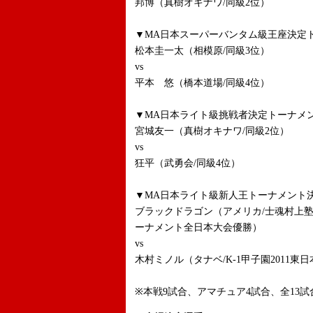
邦博（真樹オキナワ/同級2位）
▼MA日本スーパーバンタム級王座決定ト
松本圭一太（相模原/同級3位）
vs
平本 悠（橋本道場/同級4位）
▼MA日本ライト級挑戦者決定トーナメン
宮城友一（真樹オキナワ/同級2位）
vs
狂平（武勇会/同級4位）
▼MA日本ライト級新人王トーナメント決
ブラックドラゴン（アメリカ/士魂村上塾
ーナメント全日本大会優勝）
vs
木村ミノル（タナベ/K-1甲子園2011東
※本戦9試合、アマチュア4試合、全13試