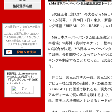
▲MA日本スーパーバンタム級王座決定トーナ
格闘選手名鑑
2代目王者は誰だ!? 今大会からMA
ントが開幕。11月20日（日）東京・新宿
ング連盟『BREAK－20 ～RAISE～
あの選手のインタビューが見た
い！
こんなこと選手に聞いてほしい！
MA日本スーパーバンタム級王座決定
こんな動画が見たい！などなど、
GBRで特集してほしいこと、
本道場）vs邦博（真樹オキナワ）、松本
リクエストも常時受付中！
↓↓↓
の2試合が決定。MA日本スーパーバン
て以来、長期間空位となっていたが今回
キングを制定することとなった。 2試
う。
注目は、宮元vs邦博の一戦。宮元はK-1
デビュー後は驚異の9連勝。9・25後楽
（TARGET）に僅差で敗れるも、実力の
アルディールで初の黒星を喫するまで、
鋭。事実上の決勝戦ともいえるカードが