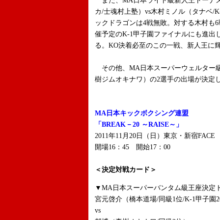
また、MA日本ライト級新人王トーナ
カ/士魂村上塾）vs木村ミノル（タナベ/K
ックドラゴンは4戦無敗。対する木村も6戦
催予定のK-1甲子園ファイナルにも進
る。KO決着必至のこの一戦、新人王に
その他、MA日本スーパーウェルター級王
樹ジムオキナワ）の2選手の出場が決定
MA日本キックボクシング連盟
「BREAK－20 ～RAISE～」
2011年11月20日（日）東京・新宿FACE
開場16：45 開始17：00
＜決定対戦カード＞
▼MA日本スーパーバンタム級王座決定
宮元啓介（橋本道場/同級1位/K-1甲子園2
vs