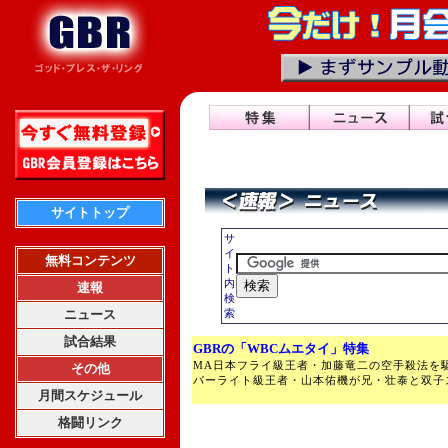
サイトトップ
サ
イ
無料コンテンツ
ト
内
速報
検
ニュース
索
試合結果
GBRの「WBCムエタイ」特集
MA日本フライ級王者・加藤竜二の空手殺法を
その他
パーライト級王者・山本佑機が兄・壮泰と双子
月間スケジュール
格闘リンク