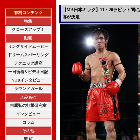
【MA日本キック】11・20ラビット関に
有料コンテンツ
博が決定
特集
クローズアップ！
動画
リングサイドムービー
ドリームスパーリング
テクニック講座
一日密着&ビデオ日記
VTRインタビュー
ラウンドガール
よみもの
吉鷹弘の打撃研究室
インタビュー
コラム
その他
壁 紙