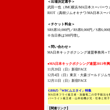
＜出場決定選手＞
武田一也（JMC横浜/MA日本スーパー
RIOT（真樹ジムオキナワ/MA日本スー
＜チケット料金＞
SRS席10,000円／RS席8,000円／S席6,
※当日券は500円増し
＜問い合わせ＞
MA日本キックボクシング連盟事務局＝TEL：0
●MA日本キックボクシング連盟2011年
11月20日（日）新宿FACE
12月4日（日）東京・大森ゴールドジムサ
12月11日（日）新宿FACE
GBRの「WBCムエタイ」特集
MA日本フライ級王者・加藤竜二の空手殺法を
パーライト級王者・山本佑機が兄・壮泰と双子
【関連リンク】