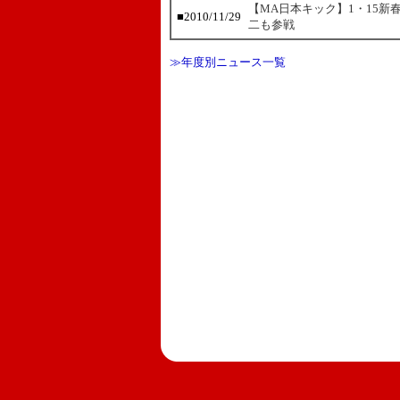
【MA日本キック】1・15新
■
2010/11/29
二も参戦
≫年度別ニュース一覧