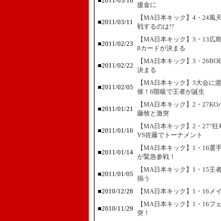
■
2011/03/16
援金に
【MA日本キック】4・24風
■
2011/03/11
戦するのは!?
【MA日本キック】3・13広
■
2011/02/23
8カードが決まる
【MA日本キック】3・26B
■
2011/02/22
決まる
【MA日本キック】3大会に
■
2011/02/05
催！6階級で王者が誕生
【MA日本キック】2・27K
■
2011/01/21
藤牧と激突
【MA日本キック】2・27“狂拳
■
2011/01/16
VS佐藤でトーナメント
【MA日本キック】1・16選
■
2011/01/14
が緊急参戦！
【MA日本キック】1・15
■
2011/01/05
揃う
■
2010/12/28
【MA日本キック】1・16メ
【MA日本キック】1・16フ
■
2010/11/29
突！