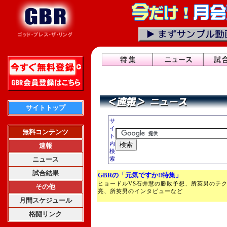
サイトトップ
サ
イ
無料コンテンツ
ト
内
速報
検
ニュース
索
試合結果
GBRの「元気ですか!!特集」
ヒョードルVS石井慧の勝敗予想、所英男のテ
その他
亮、所英男のインタビューなど
月間スケジュール
格闘リンク