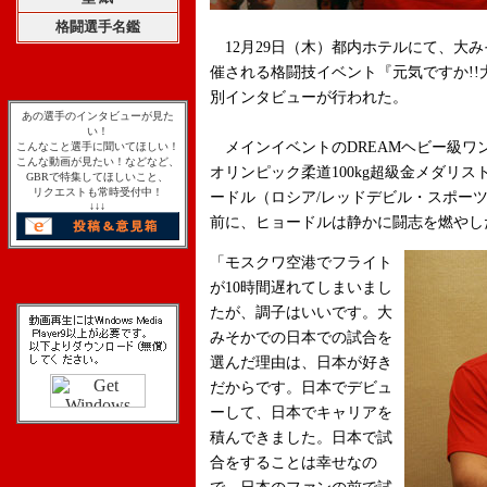
格闘選手名鑑
12月29日（木）都内ホテルにて、大
催される格闘技イベント『元気ですか!!大
別インタビューが行われた。
あの選手のインタビューが見た
い！
メインイベントのDREAMヘビー級ワ
こんなこと選手に聞いてほしい！
こんな動画が見たい！などなど、
オリンピック柔道100kg超級金メダリ
GBRで特集してほしいこと、
リクエストも常時受付中！
ードル（ロシア/レッドデビル・スポー
↓↓↓
前に、ヒョードルは静かに闘志を燃やし
「モスクワ空港でフライト
が10時間遅れてしまいまし
たが、調子はいいです。大
みそかでの日本での試合を
選んだ理由は、日本が好き
だからです。日本でデビュ
ーして、日本でキャリアを
積んできました。日本で試
合をすることは幸せなの