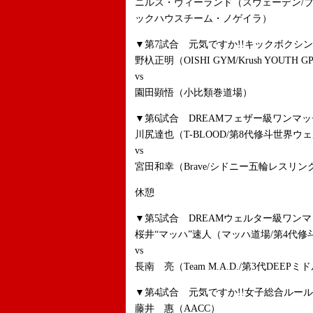
ニルス・ヴィーランド（スウェーデン/
ックハウスチーム・ノゲイラ）
▼第7試合 元気ですか!!キックボクシン
野杁正明（OISHI GYM/Krush YOUTH G
vs
園田顕悟（小比類巻道場）
▼第6試合 DREAMフェザー級ワンマッ
川尻達也（T-BLOOD/第8代修斗世界ウ
vs
宮田和幸（Brave/シドニー五輪レスリン
休憩
▼第5試合 DREAMウェルター級ワンマ
桜井“マッハ”速人（マッハ道場/第4代
vs
長南 亮（Team M.A.D./第3代DEEP
▼第4試合 元気ですか!!女子総合ルール 
藤井 惠（AACC）