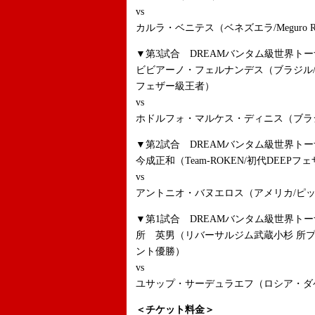
vs
カルラ・ベニテス（ベネズエラ/Meguro Roquet
▼第3試合 DREAMバンタム級世界トー
ビビアーノ・フェルナンデス（ブラジル/FIGH
フェザー級王者）
vs
ホドルフォ・マルケス・ディニス（ブラ
▼第2試合 DREAMバンタム級世界トー
今成正和（Team-ROKEN/初代DEEP
vs
アントニオ・バヌエロス（アメリカ/ピ
▼第1試合 DREAMバンタム級世界トー
所 英男（リバーサルジム武蔵小杉 所プ
ント優勝）
vs
ユサップ・サーデュラエフ（ロシア・ダゲスタン共
＜チケット料金＞