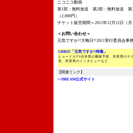
ニコニコ動画
第1部：無料放送 第2部：無料放送 第3
（2,000円）
チケット販売期間＝2012年12月12日（月）
＜お問い合わせ＞
元気ですか!!大晦日!!2011実行委員会事務局
GBRの「元気ですか!!特集」
ヒョードルVS石井慧の勝敗予想、所英男のテ
亮、所英男のインタビューなど
【関連リンク】
>>DREAM公式サイト