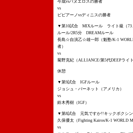
今成vsバヌエロスの勝者
vs
ビビアーノvsディニスの勝者
▼第10試合 MIXルール ライト級（73
ルール/2R5分 DREAMルール
長島☆自演乙☆雄一郎（魁塾/K-1 WORLD MAX 2
者）
vs
菊野克紀（ALLIANCE/第5代DEEPラ
休憩
▼第9試合 IGFルール
ジョシュ・バーネット（アメリカ）
vs
鈴木秀樹（IGF）
▼第8試合 元気ですか!!キックボクシン
久保優太（Fighting Kairos/K-1 WORLD MA
vs