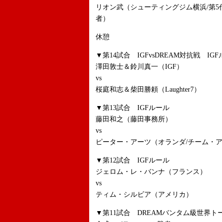
リオン武（シューティングジム横浜/第5
者）
休憩
▼第14試合 IGFvsDREAM対抗戦 IG
澤田敦士＆鈴川真一（IGF）
vs
桜庭和志＆柴田勝頼（Laughter7）
▼第13試合 IGFルール
藤田和之（藤田事務所）
vs
ピーター・アーツ（オランダ/チーム・
▼第12試合 IGFルール
ジェロム・レ・バンナ（フランス）
vs
ティム・シルビア（アメリカ）
▼第11試合 DREAMバンタム級世界ト