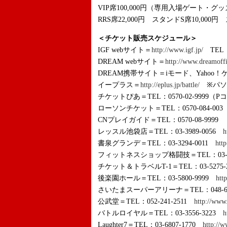
VIP席100,000円（専用入場ゲート・グ
RRS席22,000円 スタンドS席10,000円
＜チケット販売スケジュール＞
IGF webサイト＝
http://www.igf.jp/
TEL：
DREAM webサイト＝
http://www.dreamoffi
DREAM携帯サイト＝iモード、Yahoo！
イープラス＝
http://eplus.jp/battle/
※パソ
チケットぴあ＝TEL：0570-02-9999（Pコ
ローソンチケット＝TEL：0570-084-003
CNプレイガイド＝TEL：0570-08-9999
レッスル池袋店＝TEL：03-3989-0056
h
書泉グランデ＝TEL：03-3294-0011
htt
フィットネスショップ格闘技＝TEL：03-32
チケット＆トラベルT-1＝TEL：03-5275-
後楽園ホール＝TEL：03-5800-9999
htt
さいたまスーパーアリーナ＝TEL：048-60
公武堂＝TEL：052-241-2511
http://www
バトルロイヤル＝TEL：03-3556-3223
h
Laughter7＝TEL：03-6807-1770
http://