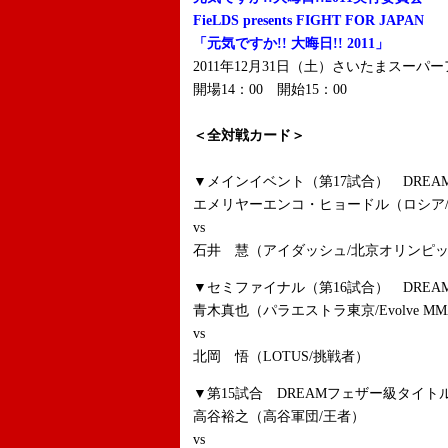
FieLDS presents FIGHT FOR JAPAN
「元気ですか!! 大晦日!! 2011」
2011年12月31日（土）さいたまスーパ
開場14：00 開始15：00
＜全対戦カード＞
▼メインイベント（第17試合） DREA
エメリヤーエンコ・ヒョードル（ロシア
vs
石井 慧（アイダッシュ/北京オリンピック
▼セミファイナル（第16試合） DREA
青木真也（パラエストラ東京/Evolve MM
vs
北岡 悟（LOTUS/挑戦者）
▼第15試合 DREAMフェザー級タイト
高谷裕之（高谷軍団/王者）
vs