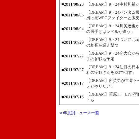
■
2011/08/23
【DREAM】9・24中村和裕
【DREAM】9・24バンタ
■
2011/08/05
男は元WECファイターと激
【DREAM】9・24川尻達
■
2011/08/04
の選手とはレベルが違う」
【DREAM】9・24ついに
■
2011/07/29
の刺客を迎え撃つ
【DREAM】9・24今大会
■
2011/07/27
手の参戦も予定
【DREAM】9・24注目の
■
2011/07/27
れの宇野さんをKOで倒す」
【DREAM】所英男が世界
■
2011/07/17
ノとやりたい」
【DREAM】笹原圭一EPが
■
2011/07/16
トも
≫年度別ニュース一覧