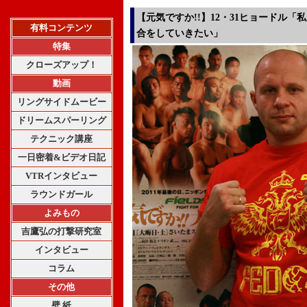
【元気ですか!!】12・31ヒョードル
有料コンテンツ
合をしていきたい」
特集
クローズアップ！
動画
リングサイドムービー
ドリームスパーリング
テクニック講座
一日密着&ビデオ日記
VTRインタビュー
ラウンドガール
よみもの
吉鷹弘の打撃研究室
インタビュー
コラム
その他
壁 紙