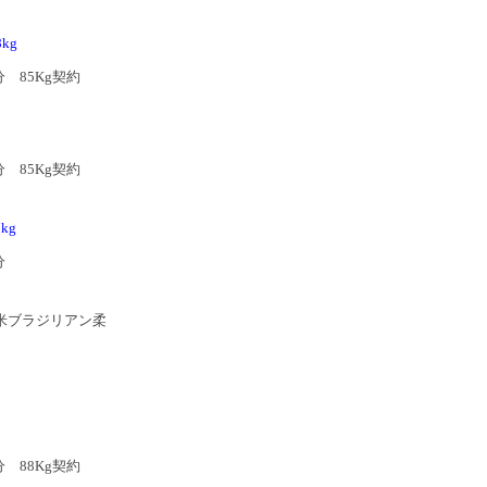
8kg
分 85Kg契約
分 85Kg契約
7kg
分
北米ブラジリアン柔
分 88Kg契約