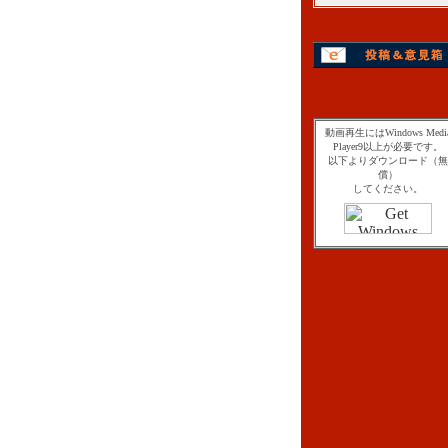
動画再生にはWindows Medi
Player9以上が必要です。
以下よりダウンロード（無
償）
してください。