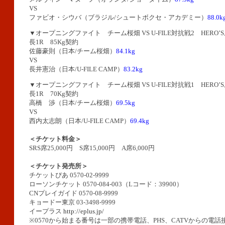
VS
ファビオ・シウバ（ブラジル/シュートボクセ・アカデミー）
88.0k
▼オープニングファイト チーム桜畑 VS U-FILE対抗戦2 HERO’
長1R 85Kg契約
佐藤豪則（日本/チーム桜畑）
84.1kg
VS
長井憲治（日本/U-FILE CAMP）
83.2kg
▼オープニングファイト チーム桜畑 VS U-FILE対抗戦1 HERO’
長1R 70Kg契約
高橋 渉（日本/チーム桜畑）
69.5kg
VS
西内太志朗（日本/U-FILE CAMP）
69.4kg
＜チケット料金＞
SRS席25,000円 S席15,000円 A席6,000円
＜チケット発売所＞
チケットぴあ 0570-02-9999
ローソンチケット 0570-084-003（Lコード：39900）
CNプレイガイド 0570-08-9999
キョードー東京 03-3498-9999
イープラス
http://eplus.jp/
※0570から始まる番号は一部の携帯電話、PHS、CATVからの電話