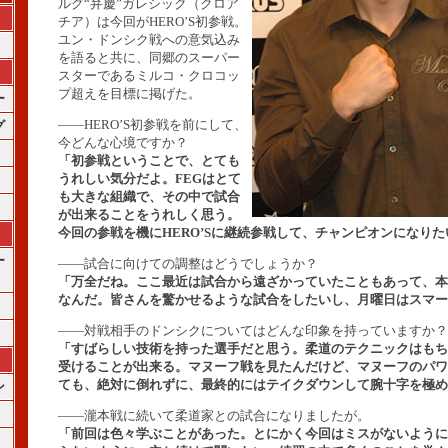
ルグ“弁慶”ガレシック（クロア
チア）は今回がHERO’S初参戦。
ユン・ドンシク戦への意気込み
を語ると共に、同郷のスーパー
スターであるミルコ・クロコッ
プ超えを目標に掲げた。
ー
――HERO’S初参戦を前にして、
グ
今どんな心境ですか？
「初参戦ということで、とても
うれしい気分だよ。FEGはとて
も大きな組織で、その中で試合
が出来ることをうれしく思う。
今回の参戦を機にHERO’Sに継続参戦して、チャンピオンになりた
ー
――試合に向けての調整はどうでしょうか？
「万全だね。ここ最近は試合から遠ざかっていたこともあって、本
なんだ。皆さんを驚かせるような試合をしたいし、月曜日はスマー
――対戦相手のドンシクについてはどんな印象を持っていますか？
「すばらしい技術を持った選手だと思う。柔道のテクニックはもち
受けることが出来る。マヌーフ戦を見たんだけど、マヌーフのパワ
ても、絶対に倒れずに、最終的にはテイクダウンして腕十字を極め
ン
――瀧本戦に続いて柔道家との試合になりましたが。
「前回は色々学ぶことがあった。とにかく今回はミスがないように