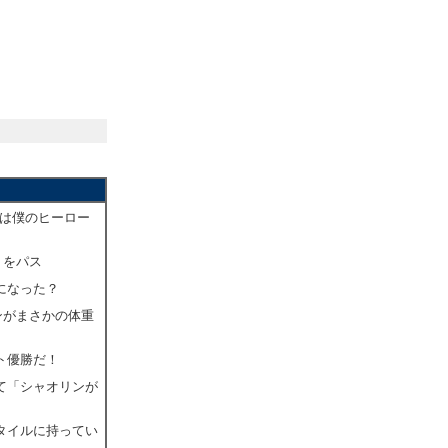
IDは僕のヒーロー
トをパス
しになった？
リンがまさかの体重
ント優勝だ！
いて「シャオリンが
スタイルに持ってい