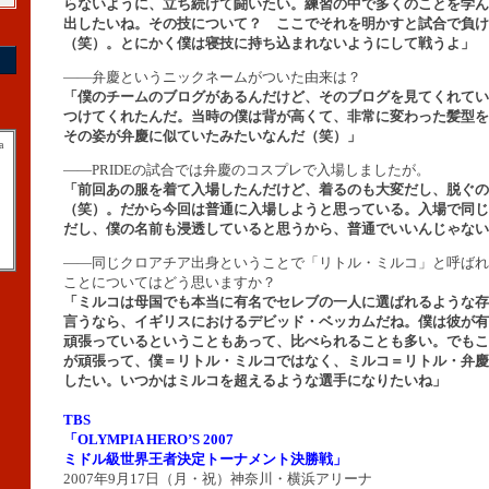
らないように、立ち続けて闘いたい。練習の中で多くのことを学ん
出したいね。その技について？ ここでそれを明かすと試合で負け
（笑）。とにかく僕は寝技に持ち込まれないようにして戦うよ」
――弁慶というニックネームがついた由来は？
「僕のチームのブログがあるんだけど、そのブログを見てくれてい
つけてくれたんだ。当時の僕は背が高くて、非常に変わった髪型を
その姿が弁慶に似ていたみたいなんだ（笑）」
a
――PRIDEの試合では弁慶のコスプレで入場しましたが。
「前回あの服を着て入場したんだけど、着るのも大変だし、脱ぐの
（笑）。だから今回は普通に入場しようと思っている。入場で同じ
だし、僕の名前も浸透していると思うから、普通でいいんじゃない
――同じクロアチア出身ということで「リトル・ミルコ」と呼ばれ
ことについてはどう思いますか？
「ミルコは母国でも本当に有名でセレブの一人に選ばれるような存
言うなら、イギリスにおけるデビッド・ベッカムだね。僕は彼が有
頑張っているということもあって、比べられることも多い。でもこ
が頑張って、僕＝リトル・ミルコではなく、ミルコ＝リトル・弁慶
したい。いつかはミルコを超えるような選手になりたいね」
TBS
「OLYMPIA HERO’S 2007
ミドル級世界王者決定トーナメント決勝戦」
2007年9月17日（月・祝）神奈川・横浜アリーナ