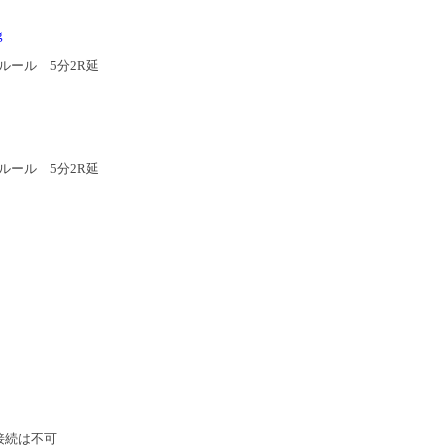
g
Sルール 5分2R延
Sルール 5分2R延
接続は不可