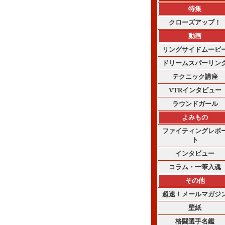
特集
クローズアップ！
動画
リングサイドムービ
ドリームスパーリン
テクニック講座
VTRインタビュー
ラウンドガール
よみもの
ファイティングレポ
ト
インタビュー
コラム・一筆入魂
その他
超速！メールマガジ
壁紙
格闘選手名鑑