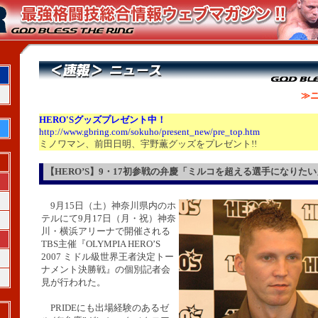
≫ニ
HERO'S
グッズプレゼント中！
http://www.gbring.com/sokuho/present_new/pre_top.htm
ミノワマン、前田日明、宇野薫グッズをプレゼント!!
【HERO’S】9・17初参戦の弁慶「ミルコを超える選手になりたい
9月15日（土）神奈川県内のホ
テルにて9月17日（月・祝）神奈
川・横浜アリーナで開催される
TBS主催『OLYMPIA HERO’S
2007 ミドル級世界王者決定トー
ナメント決勝戦』の個別記者会
見が行われた。
PRIDEにも出場経験のあるゼ