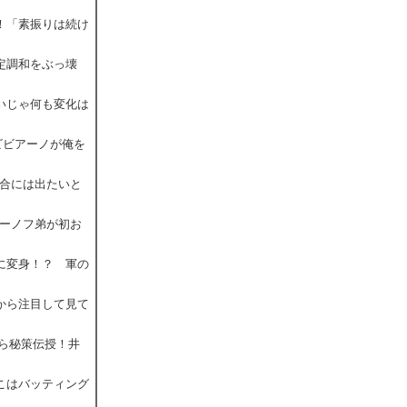
中！「素振りは続け
予定調和をぶっ壊
らいじゃ何も変化は
「ビビアーノが俺を
試合には出たいと
トーノフ弟が初お
ラに変身！？ 軍の
年から注目して見て
から秘策伝授！井
そこはバッティング