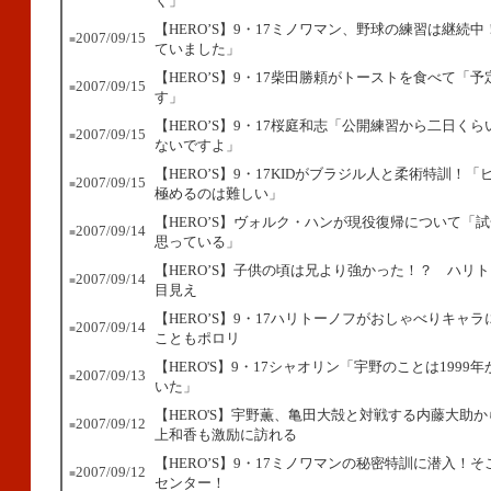
く」
【HERO’S】9・17ミノワマン、野球の練習は継続
2007/09/15
■
ていました」
【HERO’S】9・17柴田勝頼がトーストを食べて「
2007/09/15
■
す」
【HERO’S】9・17桜庭和志「公開練習から二日く
2007/09/15
■
ないですよ」
【HERO’S】9・17KIDがブラジル人と柔術特訓！
2007/09/15
■
極めるのは難しい」
【HERO’S】ヴォルク・ハンが現役復帰について「
2007/09/14
■
思っている」
【HERO’S】子供の頃は兄より強かった！？ ハリ
2007/09/14
■
目見え
【HERO’S】9・17ハリトーノフがおしゃべりキャ
2007/09/14
■
こともポロリ
【HERO'S】9・17シャオリン「宇野のことは1999
2007/09/13
■
いた」
【HERO'S】宇野薫、亀田大殻と対戦する内藤大助
2007/09/12
■
上和香も激励に訪れる
【HERO’S】9・17ミノワマンの秘密特訓に潜入！
2007/09/12
■
センター！