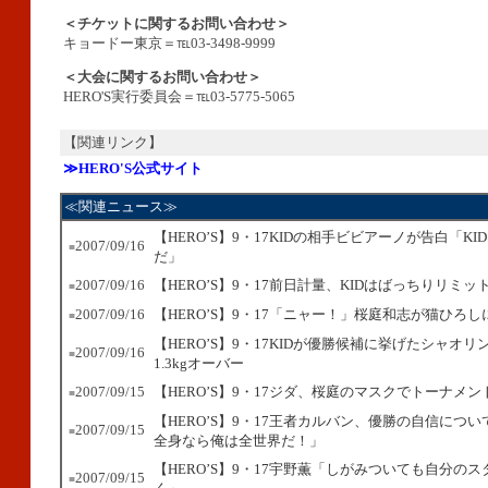
＜チケットに関するお問い合わせ＞
キョードー東京＝℡03-3498-9999
＜大会に関するお問い合わせ＞
HERO'S実行委員会＝℡03-5775-5065
【関連リンク】
≫HERO'S公式サイト
≪関連ニュース≫
【HERO’S】9・17KIDの相手ビビアーノが告白「K
2007/09/16
■
だ」
2007/09/16
【HERO’S】9・17前日計量、KIDはばっちりリミッ
■
2007/09/16
【HERO’S】9・17「ニャー！」桜庭和志が猫ひろ
■
【HERO’S】9・17KIDが優勝候補に挙げたシャオ
2007/09/16
■
1.3kgオーバー
2007/09/15
【HERO’S】9・17ジダ、桜庭のマスクでトーナメ
■
【HERO’S】9・17王者カルバン、優勝の自信につ
2007/09/15
■
全身なら俺は全世界だ！」
【HERO’S】9・17宇野薫「しがみついても自分の
2007/09/15
■