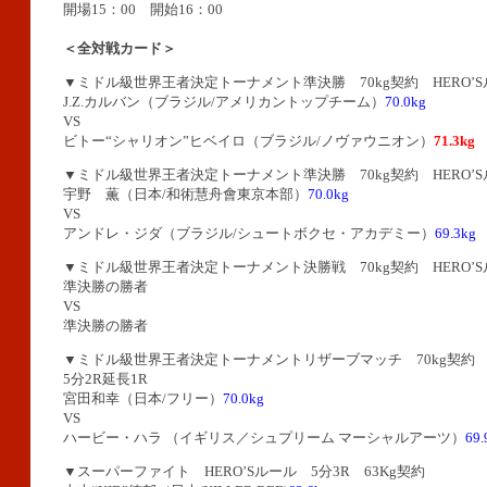
開場15：00 開始16：00
＜全対戦カード＞
▼ミドル級世界王者決定トーナメント準決勝 70kg契約 HERO’S
J.Z.カルバン（ブラジル/アメリカントップチーム）
70.0kg
VS
ビトー“シャリオン”ヒベイロ（ブラジル/ノヴァウニオン）
71.3kg
▼ミドル級世界王者決定トーナメント準決勝 70kg契約 HERO’S
宇野 薫（日本/和術慧舟會東京本部）
70.0kg
VS
アンドレ・ジダ（ブラジル/シュートボクセ・アカデミー）
69.3kg
▼ミドル級世界王者決定トーナメント決勝戦 70kg契約 HERO’S
準決勝の勝者
VS
準決勝の勝者
▼ミドル級世界王者決定トーナメントリザーブマッチ 70kg契約 
5分2R延長1R
宮田和幸（日本/フリー）
70.0kg
VS
ハービー・ハラ （イギリス／シュプリーム マーシャルアーツ）
69.
▼スーパーファイト HERO’Sルール 5分3R 63Kg契約