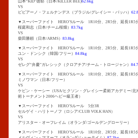
山本“KID”徳郁（日本/KILLER BEE)
62.6kg
VS
ビビアーノ・フェルナンデス（ブラジル/グレイシー・バッハ）
62.
▼スーパーファイト HERO’Sルール 1R10分、2R5分、延長1R5
桜庭和志（日本/チーム桜畑）
83.7kg
VS
柴田勝頼（日本/ARMS）
83.8kg
▼スーパーファイト HERO’Sルール 1R10分、2R5分、延長1R5
ユン・ドンシク（韓国/フリー）
84.8kg
VS
ゼレグ“弁慶”ガレシック（クロアチア/チーム・トロージャン）
84.
▼スーパーファイト HERO’Sルール 1R10分、2R5分、延長1R5
ミノワマン（日本/フリー）
VS
ケビン・ケーシー（USA/ヒクソン・グレイシー柔術アカデミー/
術トーナメント2006ヘビー級王者）
▼スーパーファイト HERO’Sルール 5分3R
セルゲイ・ハリトーノフ（ロシア/CLUB VOLK HAN）
VS
アリスター・オーフレイム（オランダ/ゴールデングローリー）
▼スーパーファイト HERO’Sルール 1R10分、2R5分、延長1R5
メルヴィン・マヌーフ（オランダ/ショータイム）
87.3kg