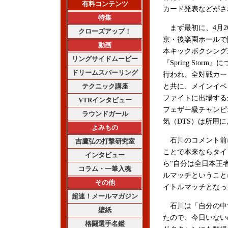
有料コンテンツ
カード発表などがさ
特集
まず最初に、4月2
クローズアップ！
京・後楽園ホールで
動画
本キックボクシング
リングサイドムービー
『Spring Stor
ドリームスパーリング
行われ、全対戦カー
テクニック講座
と共に、メインイベ
ファイトに出場する
VTRインタビュー
フェザー級チャンピ
ラウンドガール
気（DTS）は所用
よみもの
石川のコメント前に
吉鷹弘の打撃研究室
ことで本来ならタイ
インタビュー
ら“自分は全日本王
コラム・一筆入魂
ルマッチということ
その他
イトルマッチとなっ
超速！メールマガジン
石川は「自分の中
壁紙
たので、今日いない
格闘選手名鑑