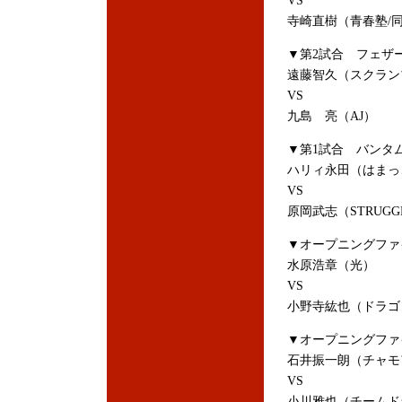
VS
寺崎直樹（青春塾/同
▼第2試合 フェザー
遠藤智久（スクラン
VS
九島 亮（AJ）
▼第1試合 バンタム
ハリィ永田（はまっ
VS
原岡武志（STRUGG
▼オープニングファ
水原浩章（光）
VS
小野寺紘也（ドラゴ
▼オープニングファイ
石井振一朗（チャモ
VS
小川雅也（チームド