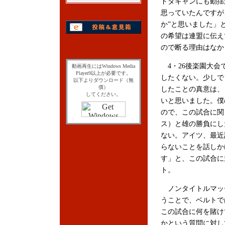
ドタキャンにも動揺
思っていたんですが
か”と思いました」
の希望は連盟に伝え
ので断る理由はなか
4・26後楽園大会
動画再生にはWindows Media
Player9以上が必要です。
したくない。少しで
以下よりダウンロード（無
償）
したことの真意は、
してください。
いと思いました。僕
ので、この試合に関
ス）と雄の勝負にし
ない。アイツ、最近
らないことを話しか
す」と、この試合に
ト。
ノンタイトルマッ
うことで、ベルトで
この試合に何を賭け
かという質問に対し