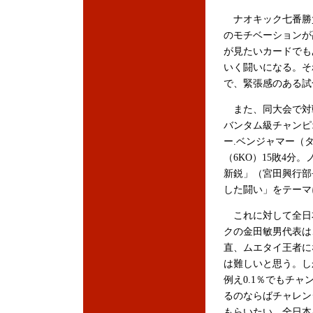
ナオキック七番勝
のモチベーションが
が見たいカードでも
いく闘いになる。そ
で、緊張感のある試
また、同大会で対戦
バンタム級チャンピ
ー.ベンジャマー（
（6KO）15敗4
新鋭」（宮田興行部
した闘い」をテーマ
これに対して全日
クの金田敏男代表は
直、ムエタイ王者に
は難しいと思う。し
例え0.1％でもチャ
るのならばチャレン
もらいたい。全日本