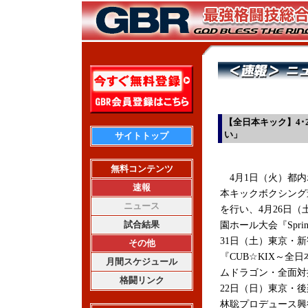
【全日本キック】4
い」
サイトトップ
無料コンテンツ
4月1日（火）都内
速報
本キックボクシング
ニュース
を行い、4月26日（
試合結果
園ホール大会『Spring
31日（土）東京・新
その他
『CUB☆KIX～全
月間スケジュール
ムドラゴン・全面対
格闘リンク
22日（日）東京・
林聡プロデュース興