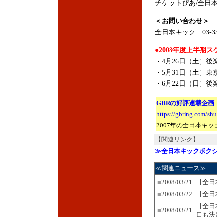
チケットぴあ/全日
＜お問い合わせ＞
全日本キック 03-336
●2008年度上半期
・4月26日（土）後
・5月31日（土）東
・6月22日（日）後
GBRの好評連載企画
https://gbring.com/sh
2007年の全日本キ
【関連リンク】
≫全日本キックボク
≪関連ニュース≫
■
2008/03/21
【全日
■
2008/03/22
【全日
【全日
■
2008/03/21
口も決