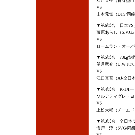
石川直生（青春塾/
VS
山本元気（DTS/同
▼第6試合 日本VS
藤原あらし（S.V.
VS
ロームラン・オー.
▼第5試合 70kg契
望月竜介（U.W.F
VS
江口真吾（AJ/全日
▼第4試合 K-1ル
ソルデティグレ・ヨー
VS
上松大輔（チームド
▼第3試合 全日本
海戸 淳（SVG/同