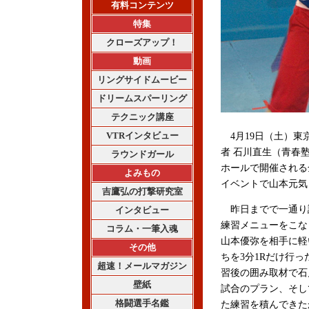
有料コンテンツ
特集
クローズアップ！
動画
リングサイドムービー
ドリームスパーリング
テクニック講座
VTRインタビュー
4月19日（土）東
者 石川直生（青春
ラウンドガール
ホールで開催される全
よみもの
イベントで山本元気
吉鷹弘の打撃研究室
昨日までで一通り
インタビュー
練習メニューをこな
コラム・一筆入魂
山本優弥を相手に軽
その他
ちを3分1Rだけ行っ
超速！メールマガジン
習後の囲み取材で石
壁紙
試合のプラン、そし
格闘選手名鑑
た練習を積んできた