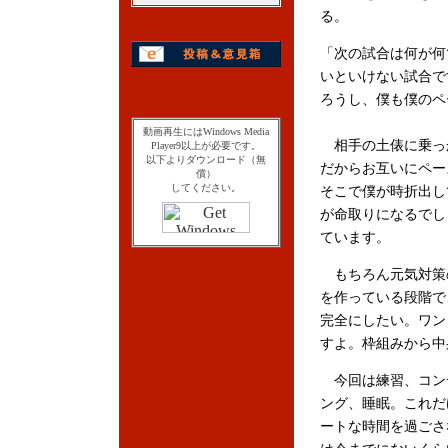
る。
「次の試合は何が何
いといけない試合で
ろうし、僕も僕のペ
動画再生にはWindows Media
相手の土俵に乗っ
Player9以上が必要です。
以下よりダウンロード（無
だからお互いにペー
償）
してください。
そこで僕が時折出し
が命取りになるでし
ています。
もちろん元気対策の
を作っている段階で
完全にしたい。ワン
すよ。枠組みから中
今回は練習、コン
ング、睡眠。これだ
ートな時間を過ごさ