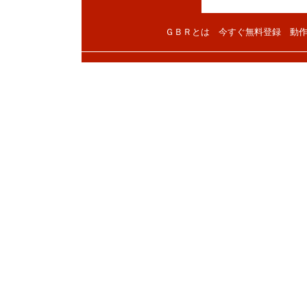
ＧＢＲとは
今すぐ無料登録
動