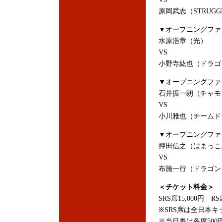
原岡武志（STRUGG
▼オープニングファ
水原浩章（光）
VS
小野寺紘也（ドラゴ
▼オープニングファイ
石井振一朗（チャモ
VS
小川雅也（チームド
▼オープニングファ
押田信之（はまっこ
VS
布施一行（ドラゴン
＜チケット料金＞
SRS席15,000円 RS
※SRS席は全日本
※当日券は各席500