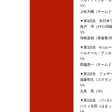
ソルデティグレ・ヨー
VS
上松大輔（チームド
▼第4試合 全日本
海戸 淳（SVG/同
VS
寺崎直樹（青春塾/同
▼第3試合 K-1ル
ベルナール・アッカ
VS
西脇恵一（チームド
▼第2試合 フェザー
遠藤智久（スクラン
VS
九島 亮（AJ）
▼第1試合 バンタム
ハリィ永田（はまっ
VS