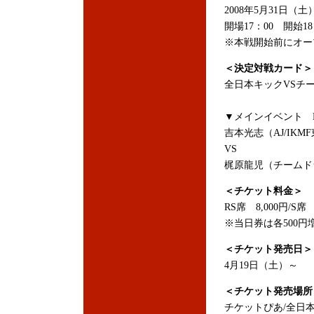
2008年5月31日（
開場17：00 開始18
※本戦開始前にオー
＜決定対戦カード＞
全日本キックVSチー
▼メインイベント K-
吉本光志（AJ/IK
VS
梶原龍児（チームド
＜チケット料金＞
RS席 8,000円/S席 
※当日券は各500円
＜チケット発売日＞
4月19日（土）～
＜チケット発売場所
チケットぴあ/全日