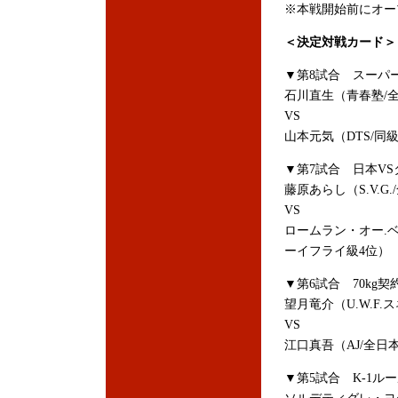
※本戦開始前にオー
＜決定対戦カード＞
▼第8試合 スーパー
石川直生（青春塾/
VS
山本元気（DTS/同
▼第7試合 日本VS
藤原あらし（S.V.
VS
ロームラン・オー.
ーイフライ級4位）
▼第6試合 70kg契
望月竜介（U.W.F
VS
江口真吾（AJ/全日
▼第5試合 K-1ル