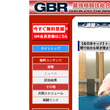
【全日本キック】4
間で自分を研ぎ澄ま
サイトトップ
無料コンテンツ
速報
ニュース
試合結果
その他
月間スケジュール
格闘リンク