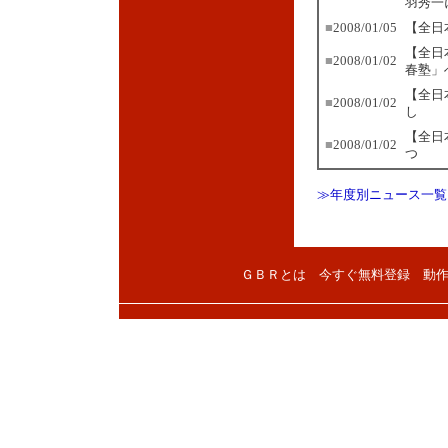
羽秀一
■
2008/01/05
【全日
【全日
■
2008/01/02
春塾」
【全日
■
2008/01/02
し
【全日
■
2008/01/02
つ
≫年度別ニュース一覧
ＧＢＲとは
今すぐ無料登録
動