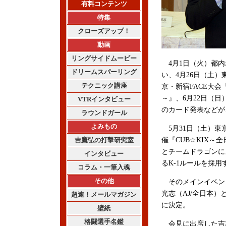
有料コンテンツ
特集
クローズアップ！
動画
リングサイドムービー
4月1日（火）都内
ドリームスパーリング
い、4月26日（土）東
テクニック講座
京・新宿FACE大会
～』、6月22日（
VTRインタビュー
のカード発表などが
ラウンドガール
よみもの
5月31日（土）東
吉鷹弘の打撃研究室
催『CUB☆KIX
とチームドラゴンに
インタビュー
るK-1ルールを採
コラム・一筆入魂
その他
そのメインイベント
光志（AJ/全日本
超速！メールマガジン
に決定。
壁紙
格闘選手名鑑
会見に出席した吉