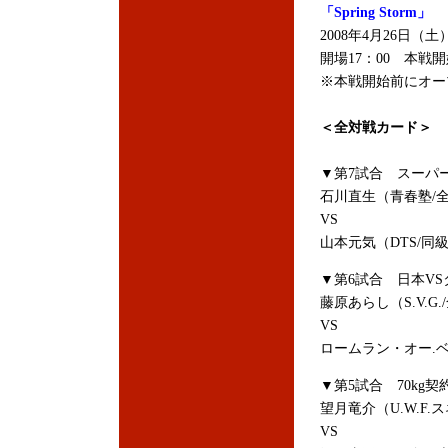
「Spring Storm」
2008年4月26日
開場17：00 本戦開
※本戦開始前にオー
＜全対戦カード＞
▼第7試合 スーパー
石川直生（青春塾/
VS
山本元気（DTS/同
▼第6試合 日本VS
藤原あらし（S.V.
VS
ロームラン・オー.
▼第5試合 70kg契
望月竜介（U.W.F
VS