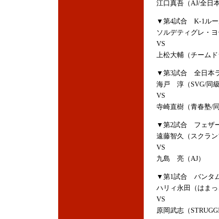
江口真吾（AJ/全日
▼第4試合 K-1ル
ソルデティグレ・ヨー
VS
上松大輔（チームド
▼第3試合 全日本
海戸 淳（SVG/同
VS
寺崎直樹（青春塾/同
▼第2試合 フェザー
遠藤智久（スクラン
VS
九島 亮（AJ）
▼第1試合 バンタム
ハリィ永田（はまっ
VS
原岡武志（STRUGG