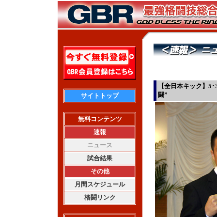
【全日本キック】5･
闘”
サイトトップ
無料コンテンツ
速報
ニュース
試合結果
その他
月間スケジュール
格闘リンク