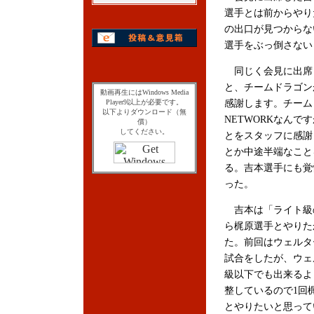
選手とは前からやり
の出口が見つからな
選手をぶっ倒さない
同じく会見に出席
と、チームドラゴン
動画再生にはWindows Media
Player9以上が必要です。
感謝します。チーム
以下よりダウンロード（無
NETWORKなん
償）
してください。
とをスタッフに感謝
とか中途半端なこと
る。吉本選手にも覚
った。
吉本は「ライト級
ら梶原選手とやりた
た。前回はウェルタ
試合をしたが、ウェ
級以下でも出来るよ
整しているので1回
とやりたいと思って