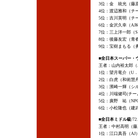
3位：金 統光（藤原）
4位：渡辺雅和（チー
5位：吉川英明（チー
6位：金沢久幸（AJKF
7位：三上洋一郎（S.V
8位：後藤友宏（青春
9位：宝樹まもる（勇
■全日本スーパー・
王者：山内裕太郎（AJ
1位：望月竜介（U．
2位：白虎（和術慧舟會
3位：濱崎一輝（シル
4位：川端健司(チー
5位：廣野 祐（NPO
6位：小松隆也（建武
■全日本ミドル級
/7
王者：中村高明（藤原
1位：江口真吾（AJ）