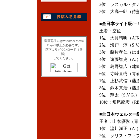
2位：ラスカル・タカ
3位：大高一郎（侍塾）
■全日本ライト級
/～
王者：空位
1位：大月晴明（AJK
動画再生にはWindows Media
2位：海戸 淳（S.V.
Player9以上が必要です。
以下よりダウンロード（無
3位：藤牧孝仁（はま
償）
してください。
4位：遠藤智史（AJ）
5位：島野智広（建武館
6位：寺崎直樹（青春
7位：上杉武信（藤原
8位：鈴木真治（藤原
9位：翔太（S.V.G.
10位：畑尾龍宏（RE
■全日本ウェルター
王者：山本優弥（青春
1位：湟川満正（AJ）
2位：クリストフ・プ