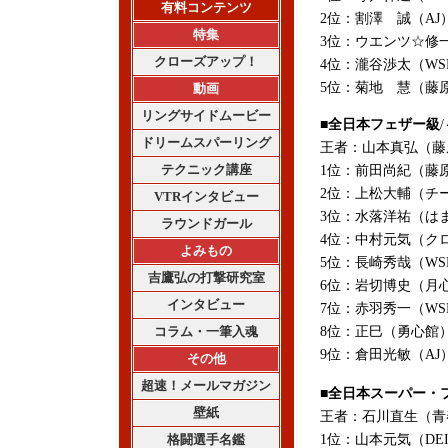
有料コンテンツ
2位：割澤 誠（AJ）
特集
3位：ウエンツ☆修一
クローズアップ！
4位：瀧谷渉太（WS
5位：菊地 慧（藤原
動画
リングサイドムービー
■全日本フェザー級
ドリームスパーリング
王者：山本真弘（藤原
テクニック講座
1位：前田尚紀（藤原）
2位：上松大輔（チー
VTRインタビュー
3位：水落洋祐（はま
ラウンドガール
4位：中村元気（クロ
よみもの
5位：長崎秀哉（WS
吉鷹弘の打撃研究室
6位：岩切博史（月心
インタビュー
7位：赤羽秀一（WSR
コラム・一筆入魂
8位：正巳（勇心館）1
9位：倉田光敏（AJ
その他
超速！メールマガジン
■全日本スーパー・
壁紙
王者：石川直生（青春
格闘選手名鑑
1位：山本元気（DEI