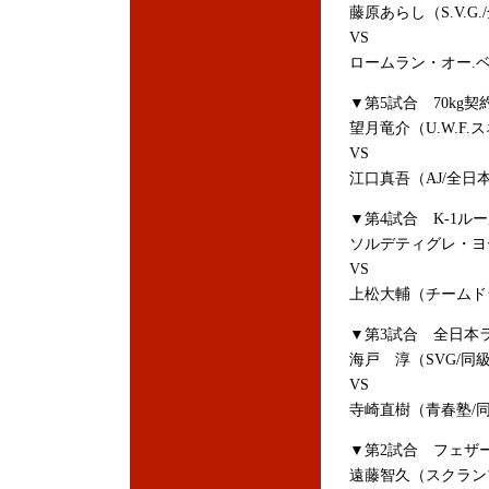
藤原あらし（S.V.
VS
ロームラン・オー.
▼第5試合 70kg契
望月竜介（U.W.F
VS
江口真吾（AJ/全日
▼第4試合 K-1ル
ソルデティグレ・ヨー
VS
上松大輔（チームド
▼第3試合 全日本
海戸 淳（SVG/同
VS
寺崎直樹（青春塾/同
▼第2試合 フェザー
遠藤智久（スクラン