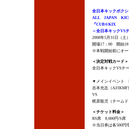
全日本キックボクシ
ALL JAPAN KIC
『CUB☆KIX
～全日本キックVS
2008年5月31日（
開場17：00 開始18
※本戦開始前にオー
＜決定対戦カード＞
全日本キックVSチー
▼メインイベント K-
吉本光志（AJ/IK
VS
梶原龍児（チームド
＜チケット料金＞
RS席 8,000円/S席 
※当日券は各500円