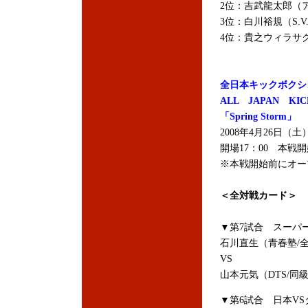
2位：吉武龍太郎（ア
3位：白川裕規（S.V.
4位：貴之ウィラサク
全日本キックボクシ
ALL JAPAN KIC
「Spring Storm」
2008年4月26日
開場17：00 本戦開
※本戦開始前にオー
＜全対戦カード＞
▼第7試合 スーパー
石川直生（青春塾/
VS
山本元気（DTS/同
▼第6試合 日本VS