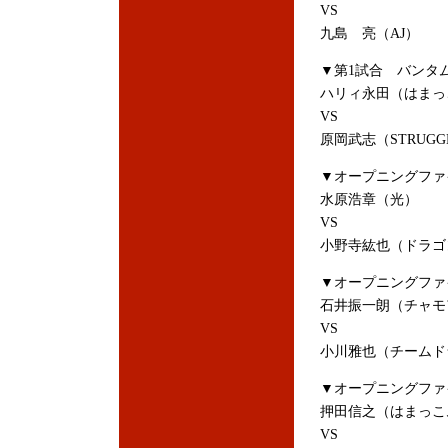
VS
九島 亮（AJ）
▼第1試合 バンタム
ハリィ永田（はまっ
VS
原岡武志（STRUGG
▼オープニングファ
水原浩章（光）
VS
小野寺紘也（ドラゴ
▼オープニングファイ
石井振一朗（チャモ
VS
小川雅也（チームド
▼オープニングファ
押田信之（はまっこ
VS