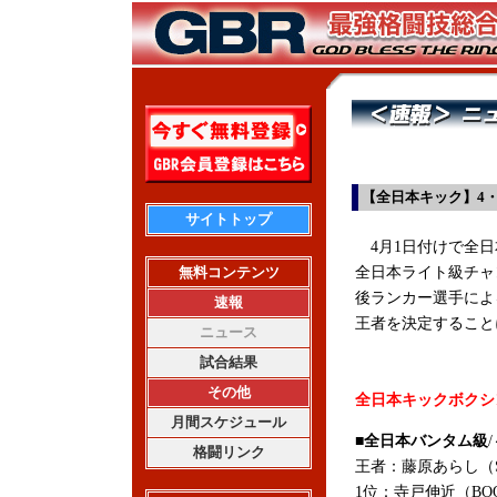
【全日本キック】4
サイトトップ
4月1日付けで全日
無料コンテンツ
全日本ライト級チャ
後ランカー選手によ
速報
王者を決定すること
ニュース
試合結果
その他
全日本キックボクシン
月間スケジュール
■全日本バンタム級
格闘リンク
王者：藤原あらし（S.
1位：寺戸伸近（BOO