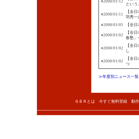
■
2008/01/12
という
【全日
■
2008/01/11
羽秀一
■
2008/01/05
【全日
【全日
■
2008/01/02
春塾」
【全日
■
2008/01/02
し
【全日
■
2008/01/02
つ
≫年度別ニュース一覧
ＧＢＲとは
今すぐ無料登録
動