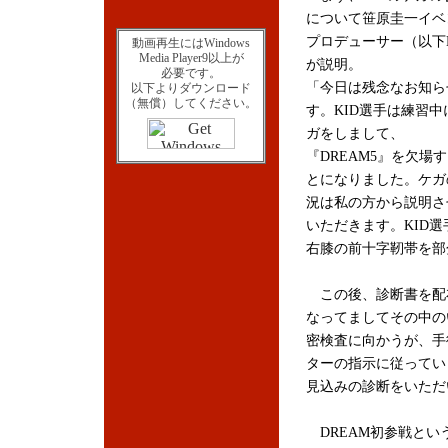
について笹原圭一イベ
プロデューサー（以下
動画再生にはWindows
Media Player9以上が
が説明。
必要です。
「今日は残念なお知ら
以下よりダウンロード
（無償）してください。
す。KID選手は練習中
ガをしまして、
『DREAM5』を欠場
とになりました。ケガ
況は私の方から説明さ
いただきます。KID選
右膝の前十字靭帯を部
この後、診断書を配
なってましてその中の
密検査に向かうが、手
ターの指示に従ってい
見込みの診断をいただ
DREAM初参戦とい