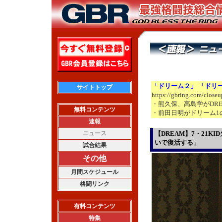
「ドリーム２」 「ドリ
サイトトップ
https://gbring.com/close
・熊久保、高島学がDRE
無料コンテンツ
・前田日明がドリーム1
速報
ニュース
【DREAM】7・21
いで復活する」
試合結果
その他
月間スケジュール
格闘リンク
有料コンテンツ
特集