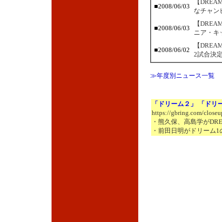
【DRE
■2008/06/03
なチャン
【DREA
■2008/06/03
ニア・キ
【DRE
■2008/06/02
2試合決
≫年度別ニュース一覧
「ドリーム２」 「ドリ
https://gbring.com/close
・熊久保、高島学がDRE
・前田日明がドリーム1