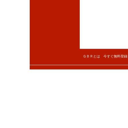
ＧＢＲとは
今すぐ無料登録