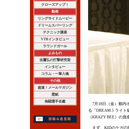
クローズアップ！
動画
リングサイドムービー
ドリームスパーリング
テクニック講座
VTRインタビュー
ラウンドガール
よみもの
吉鷹弘の打撃研究室
インタビュー
コラム・一筆入魂
その他
超速！メールマガジン
壁紙
格闘選手名鑑
7月18日（金）都内
る『DREAM.5 ライ
（KRAZY BEE）
まず、KIDのケガの