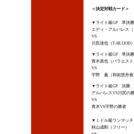
＜決定対戦カード＞
▼ライト級GP 準決
エディ・アルバレス（アメリカ
VS
川尻達也（T-BLOOD
▼ライト級GP 準決
青木真也（パラエスト
VS
宇野 薫（和術慧舟會
▼ライト級GP 決勝
アルバレスVS川尻の
VS
青木VS宇野の勝者
▼ミドル級ワンマッチ
秋山成勲（フリー）