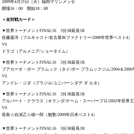
2009年4月21日（火）福岡マリンメッセ
開場16：00 開始18：00
＜全対戦カード＞
▼世界トーナメントFINAL16 3分3R延長1R
佐藤嘉洋（フルキャスト/名古屋JKファクトリー/2008年世界ベスト4）
VS
ドラゴ（アルメニア/ショータイム）
▼世界トーナメントFINAL16 3分3R延長1R
ブアカーオ・ポー.プラムック（タイ/ポー.プラムックジム/2004＆200
VS
アンドレ・ジダ（ブラジル/ユニバーシダデ ダ ルタ）
▼世界トーナメントFINAL16 3分3R延長1R
アルバート・クラウス（オランダ/チーム・スーパープロ/2002年世界
VS
長島☆自演乙☆雄一郎
（魁塾/2009年日本ベスト4）
▼世界トーナメントFINAL16 3分3R延長1R