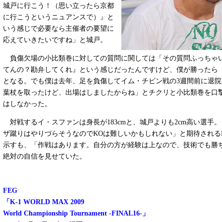
城戸に行こう！（思い立ったら京都
に行こうというニュアンスで）』と
いう感じで必要なら主催者の要望に
応えていきたいですね」と城戸。
負傷欠場の小比類巻に対しての質問に関しては「その質問ふっちゃい
てんの？勘弁してくれ』という感じだったんですけど、僕が勝ったら
となる。でも僕は去年、足を負傷してイム・チビン戦の3週間前に退院
葉杖を取ったけど、出場はしましたからね」とチクリと小比類巻を口
はしなかった。
対戦するイ・スファンは身長が183cmと、城戸よりも2cm高い選手
ザ蹴りはやりづらそうなのでKOは難しいかもしれない」と期待される
示すも、「作戦はあります。自分の方が経験は上なので、技術でも勝
絶対の自信を見せていた。
FEG
「K-1 WORLD MAX 2009
World Championship Tournament -FINAL16-」