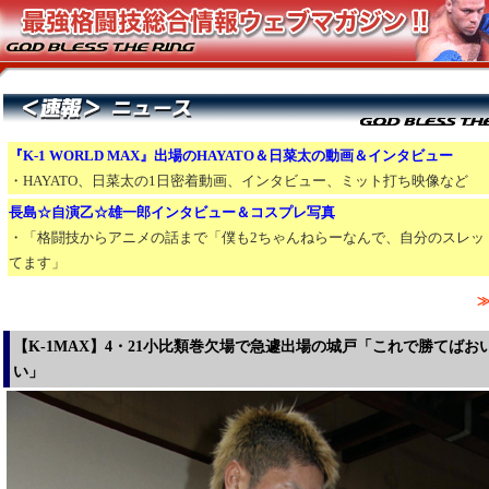
『K-1 WORLD MAX』出場
の
HAYATO＆日菜太の動画＆インタビュー
・HAYATO、日菜太の1日密着動画、インタビュー、ミット打ち映像など
長島☆自演乙☆雄一郎インタビュー＆コスプレ写真
・「格闘技からアニメの話まで「僕も2ちゃんねらーなんで、自分のスレッ
てます」
【K-1MAX】4・21小比類巻欠場で急遽出場の城戸「これで勝てばお
い」