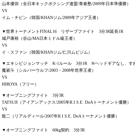
山本優弥（全日本キックボクシング連盟/青春塾/2009年日本準優勝）
VS
イム・チビン（韓国/KHANジム/2009年アジア王者）
▼世界トーナメントFINAL16 リザーブファイト 3分3R延長1R
城戸康裕（谷山/MA日本ミドル級王者）
VS
イ・スファン（韓国/KHANジム/仁川ムビジム）
▼エキシビジョンマッチ K-1ルール 3分1R ※ヘッドギアなし、す
魔裟斗（シルバーウルフ/2003・2008年世界王者）
VS
HIROYA
（フリー）
▼オープニングファイト 3分3R
TATSUJI（アイアンアックス/2005年R.I.S.E. DoAトーナメント優勝）
VS
龍二（リアルディール/2007年R.I.S.E. DoAトーナメント優勝）
▼オープニングファイト 60kg契約 3分3R