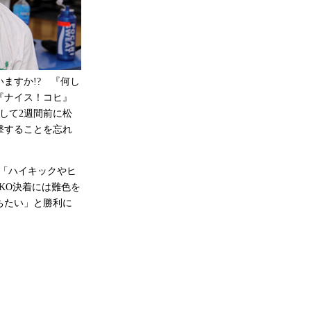
ますか!? 『何し
『ナイス！コヒ』
して2週間前に松
撃することを忘れ
。「ハイキックやヒ
KO決着には難色を
ちたい」と勝利に