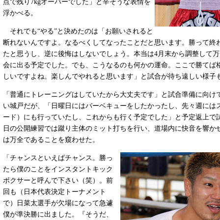
点で残り7kgオーバーでした」と辛そうな表情を
浮かべる。
それでも“やる”と決めたのは「お願いされると
断れないんですよ。なるべくしてなったことだと思います。勝って終
たと思うし、逆に後悔はしないでしょう。本当は4月末から調整して万
会に出る予定でした。でも、こうなるのも何かの運命。ここで勝てば
しいですよね。楽しんでやれると思います」と試合が待ち遠しい様子
「普通にトレーニングはしていたから大丈夫です」と試合準備に向け
い城戸だが、「日曜日にはバーベキューをしたかったし、先々週には
ード）にも行っていたし、これからも行く予定でした」と予定返上で
日の公開練習では蹴り主体のミット打ちを行い、道場内に快音を響か
は万全であることを窺わせた。
「チャンスといえばチャンス。勝っ
たら僕のことをインスタントキック
ボクサーと呼んで下さい（笑）。前
回も（日本代表決定トーナメント
で）日菜太選手が欠場になって急遽
僕が準決勝に出ました。『そうだ、