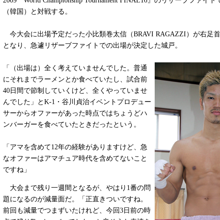
2009 World Championship Tournament FINAL16』のリザーブフ
（韓国）と対戦する。
今大会に出場予定だった小比類巻太信（BRAVI RAGAZZI）が右足
となり、急遽リザーブファイトでの出場が決定した城戸。
「（出場は）全く考えていませんでした。普通
にそれまでラーメンとか食べていたし、試合前
40日間で節制していくけど、全くやっていませ
んでした」とK-1・谷川貞治イベントプロデュー
サーからオファーがあった時点ではちょうどハ
ンバーガーを食べていたときだったという。
「アマを含めて12年の経験がありますけど、急
なオファーはアマチュア時代を含めてないこと
ですね」
大会まで残り一週間となるが、やはり1番の問
題になるのが減量面だ。「正直きついですね。
前回も減量でつまずいたけれど、今回3日前の時