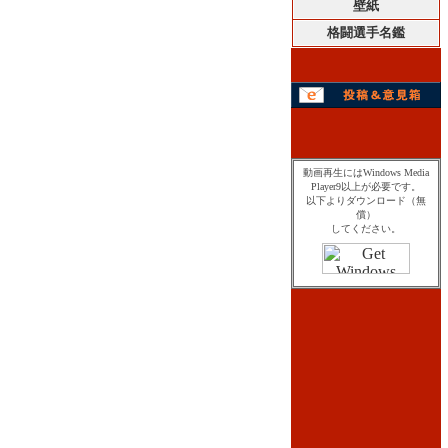
壁紙
格闘選手名鑑
動画再生にはWindows Media
Player9以上が必要です。
以下よりダウンロード（無
償）
してください。