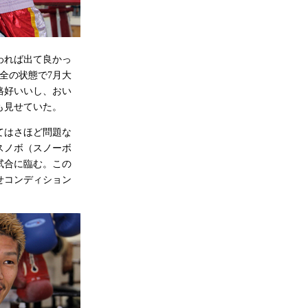
われば出て良かっ
全の状態で7月大
格好いいし、おい
も見せていた。
てはさほど問題な
スノボ（スノーボ
試合に臨む。この
せコンディション