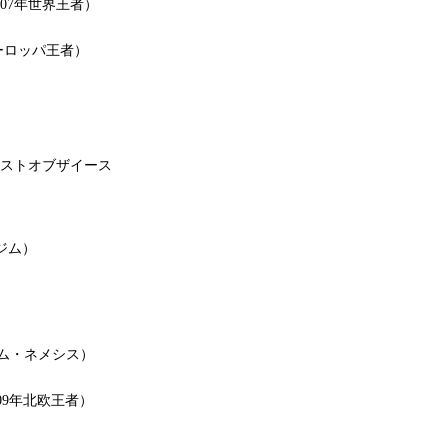
07年世界王者）
ーロッパ王者）
ーストオブザイース
ジム）
ム・ネメシス）
09年北欧王者）