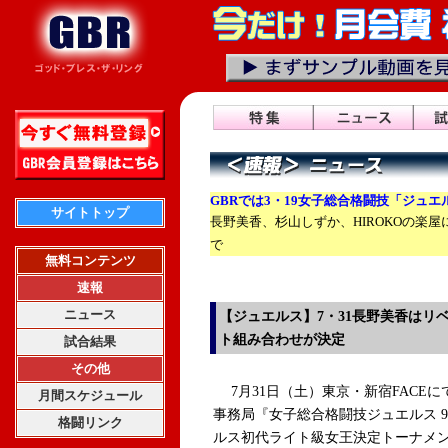
GBRでは3・19女子総合格闘技「ジュ
サイトトップ
長野美香、杉山しずか、HIROKOの楽
で
無料コンテンツ
速報
ニュース
【ジュエルス】7・31長野美香はリ
ト組み合わせが決定
試合結果
その他
7月31日（土）東京・新宿FACEに
月間スケジュール
事務局『女子総合格闘技ジュエルス 9th
格闘リンク
ルス初代ライト級女王決定トーナメント