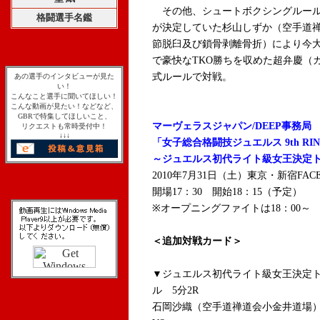
その他、シュートボクシングルール
格闘選手名鑑
が決定していた杉山しずか（空手道
節脱臼及び鎖骨剥離骨折）により今大
で豪快なTKO勝ちを収めた超弁慶（
式ルールで対戦。
あの選手のインタビューが見た
い！
こんなこと選手に聞いてほしい！
こんな動画が見たい！などなど、
GBRで特集してほしいこと、
マーヴェラスジャパン/DEEP事務局
リクエストも常時受付中！
↓↓↓
「女子総合格闘技ジュエルス 9th RI
～ジュエルス初代ライト級女王決定トー
2010年7月31日（土）東京・新宿FAC
開場17：30 開始18：15（予定）
※オープニングファイトは18：00～
＜追加対戦カード＞
▼ジュエルス初代ライト級女王決定ト
ル 5分2R
石岡沙織（空手道禅道会小金井道場