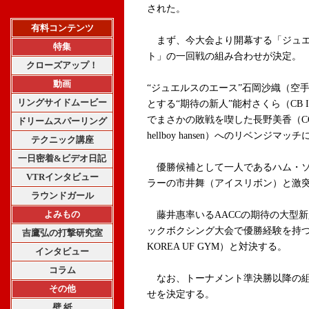
された。
有料コンテンツ
まず、今大会より開幕する「ジュエ
特集
ト」の一回戦の組み合わせが決定。
クローズアップ！
動画
“ジュエルスのエース”石岡沙織（空
リングサイドムービー
とする“期待の新人”能村さくら（CB 
でまさかの敗戦を喫した長野美香（CO
ドリームスパーリング
hellboy hansen）へのリベンジマッ
テクニック講座
一日密着&ビデオ日記
優勝候補として一人であるハム・ソヒ(
VTRインタビュー
ラーの市井舞（アイスリボン）と激
ラウンドガール
よみもの
藤井惠率いるAACCの期待の大型
ックボクシング大会で優勝経験を持つ2
吉鷹弘の打撃研究室
KOREA UF GYM）と対決する。
インタビュー
コラム
なお、トーナメント準決勝以降の組
その他
せを決定する。
壁 紙